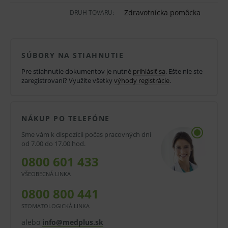
Vlastnosti a výhody:
Zdravotnícka pomôcka
DRUH TOVARU:
Ultrazvukový gél.
Číry.
SÚBORY NA STIAHNUTIE
Viskózny.
Pre stiahnutie dokumentov je nutné
prihlásiť sa
. Ešte nie ste
Rozpustný vo vode.
zaregistrovaní? Využite všetky
výhody registrácie
.
Šetrný.
Hypoalergénny.
NÁKUP PO TELEFÓNE
Bez obsahu soli a formaldehydov.
Sme vám k dispozícii počas pracovných dní
od 7.00 do 17.00 hod.
Nesterilný.
0800 601 433
Oblasti použitia:
VŠEOBECNÁ LINKA
Ultrazvukové a KTG vyšetrenie.
0800 800 441
STOMATOLOGICKÁ LINKA
Na nemocničné, lekárske aj osobné použitie.
alebo
info@medplus.sk