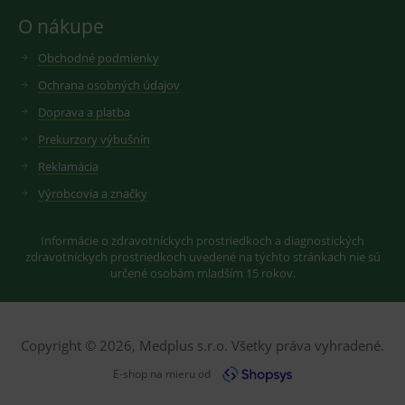
googlu.
Youtube ke
Slouží pro
O nákupe
sledování
zobrazení
uživatelskýc
vhodné
předvoleb
reklamy.
Obchodné podmienky
pro videa
Youtube
_ga_GXRFBLV37P
.medplus.sk
2 roky
Cookie pro
Ochrana osobných údajov
vložená do
měření
webů; může
návštěvnosti
Doprava a platba
také určit,
ve službě
zda
google
návštěvník
Prekurzory výbušnín
analytics.
webu
používá
Reklamácia
novou nebo
starou verzi
Výrobcovia a značky
rozhraní
Youtube.
Informácie o zdravotníckych prostriedkoch a diagnostických
zdravotníckych prostriedkoch uvedené na týchto stránkach nie sú
určené osobám mladším 15 rokov.
Copyright © 2026, Medplus s.r.o. Všetky práva vyhradené.
E-shop na mieru od