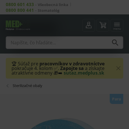
0800 601 433
–
Všeobecná linka
0800 800 441
–
Stomatológ
menu
🏆 Súťaž pre
pracovníkov v zdravotníctve
pokračuje 4. kolom ✅.
Zapojte sa
a získajte
atraktívne odmeny 🎁➡️
sutaz.medplus.sk
Sterilizačné obaly
Para