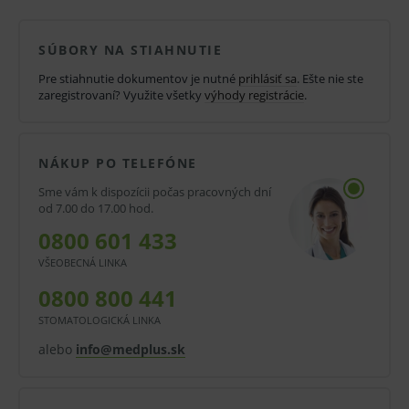
sterilného zariadenia. Určené na rýchlu sterilizáciu
parou.
SÚBORY NA STIAHNUTIE
Pre stiahnutie dokumentov je nutné
prihlásiť sa
. Ešte nie ste
Spĺňa požiadavky normy EN 868-5, ISO 11140-1, ISO
zaregistrovaní? Využite všetky
výhody registrácie
.
11607-1.
Vlastnosti a výhody:
NÁKUP PO TELEFÓNE
sterilizačná rolka
Sme vám k dispozícii počas pracovných dní
od 7.00 do 17.00 hod.
pevné
0800 601 433
priehľadné
VŠEOBECNÁ LINKA
sterilizácia parou
0800 800 441
polyester a polypropylén
STOMATOLOGICKÁ LINKA
alebo
modrej farby
info@medplus.sk
mikrobiologická ochrana