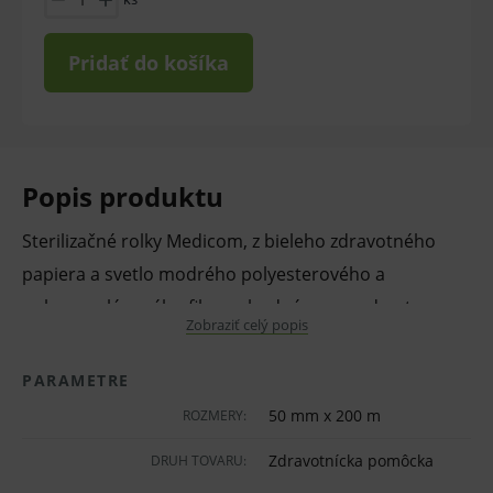
Pridať do košíka
Popis produktu
Sterilizačné rolky Medicom, z bieleho zdravotného
papiera a svetlo modrého polyesterového a
polypropylénového filmu, vhodné pre predmety
Zobraziť celý popis
rôznych veľkostí. Transparentná pevná fólia umožňuje
jednoducho identifikovať obsah. Úlohy zaisťujú
PARAMETRE
mikrobiologickú ochranu sterilizovanému materiálu.
50 mm x 200 m
ROZMERY:
Tri obojstranné švové spoje poskytujú čisté,
Zdravotnícka pomôcka
DRUH TOVARU:
bezprašné otvorenie balenia a bezpečné dodávanie