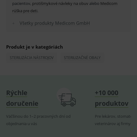
pacientov,
protišmykové návleky na obuv
alebo
Medicom
ssupp.vid
www.medplus.sk
6 měsíců
Cookie
2 dny
pro
rúška pre deti
.
fungov
OnLine
Všetky produkty Medicom GmbH
smarts
lastVisitedProducts
www.medplus.sk
1 rok
Cookie
uchová
naposl
navští
Produkt je v kategóriách
produk
STERILIZÁCIA NÁSTROJOV
STERILIZAČNÉ OBALY
ssupp.visits
www.medplus.sk
6 měsíců
Cookie
2 dny
pro
fungov
OnLine
smarts
CookieScriptConsent
1 rok
Tento 
CookieScript
cookie
www.medplus.sk
Rýchle
+10 000
použív
služba
Cookie
doručenie
produktov
Script.
zapama
předvo
Väčšinou do 1–2 pracovných dní od
Pre lekárov, stomatoló
souhla
soubo
objednania u vás
veterinárov aj firmy
cookie
návště
Je nutn