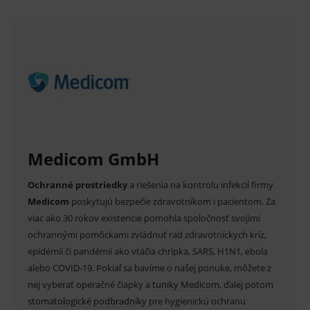
Analytické
Marketingové
Technické – základné životné funkcie e-shopu
Nevyhnutné cookies umožňujú základné
funkcie ako voľba odborník/laik, prihlásenie
používateľa, vkladanie tovaru do košíka atď. Pre
správne používanie webu sú nutné.
Provider
/
Název
Vyprší
Popis
Doména
_sp_id.ef32
www.medplus.sk
2 roky
Cookie
pro
fungov
Medicom GmbH
OnLine
smarts
Ochranné prostriedky
a riešenia na kontrolu infekcií firmy
PHPSESSID
Zavřením
Univer
PHP.net
prohlížeče
identif
www.medplus.sk
Medicom
poskytujú bezpečie zdravotníkom i pacientom. Za
použív
udržov
viac ako 30 rokov existencie pomohla spoločnosť svojimi
promě
ochrannými pomôckami zvládnuť rad zdravotníckych kríz,
relací
uživate
epidémií či pandémií ako vtáčia chrípka, SARS, H1N1, ebola
_sp_ses.ef32
www.medplus.sk
30 minut
Cookie
alebo COVID-19. Pokiaľ sa bavíme o našej ponuke, môžete z
pro
fungov
nej vyberať operačné čiapky a
tuniky Medicom
, ďalej potom
OnLine
stomatologické podbradníky
pre hygienickú ochranu
smarts