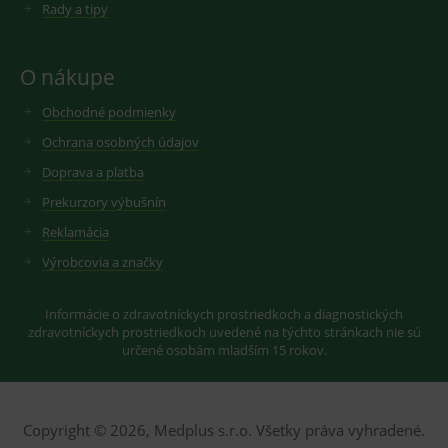
starou verzi
Rady a tipy
rozhraní
Youtube.
O nákupe
Obchodné podmienky
Ochrana osobných údajov
Doprava a platba
Prekurzory výbušnín
Reklamácia
Výrobcovia a značky
Informácie o zdravotníckych prostriedkoch a diagnostických
zdravotníckych prostriedkoch uvedené na týchto stránkach nie sú
určené osobám mladším 15 rokov.
Copyright © 2026, Medplus s.r.o. Všetky práva vyhradené.