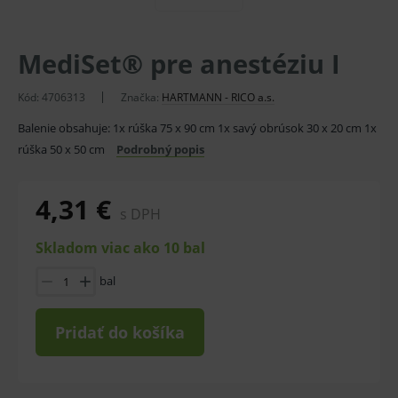
MediSet® pre anestéziu I
Kód:
4706313
Značka:
HARTMANN - RICO a.s.
Balenie obsahuje: 1x rúška 75 x 90 cm 1x savý obrúsok 30 x 20 cm 1x
rúška 50 x 50 cm
Podrobný popis
4,31 €
s DPH
Skladom viac ako 10 bal
bal
Pridať do košíka