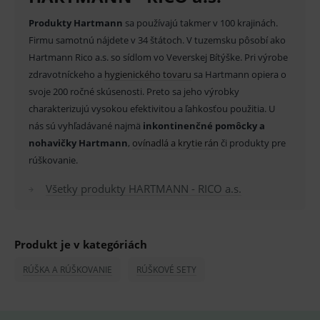
Produkty Hartmann
sa používajú takmer v 100 krajinách.
Firmu samotnú nájdete v 34 štátoch. V tuzemsku pôsobí ako
Základné životné funkcie e-shopu
Hartmann Rico a.s. so sídlom vo Veverskej Bítýške. Pri výrobe
Analytické
Marketingové
zdravotníckeho a
hygienického tovaru
sa Hartmann opiera o
svoje 200 ročné skúsenosti. Preto sa jeho výrobky
Technické – základné životné funkcie e-shopu
charakterizujú vysokou efektivitou a ľahkosťou použitia. U
Nevyhnutné cookies umožňujú základné
funkcie ako voľba odborník/laik, prihlásenie
nás sú vyhľadávané najmä
inkontinenčné pomôcky a
používateľa, vkladanie tovaru do košíka atď. Pre
nohavičky Hartmann
,
ovínadlá a krytie rán
či produkty pre
správne používanie webu sú nutné.
rúškovanie.
Provider
/
Název
Vyprší
Popis
Doména
Všetky produkty HARTMANN - RICO a.s.
_sp_id.ef32
www.medplus.sk
2 roky
Cookie
pro
fungov
OnLine
smarts
Produkt je v kategóriách
PHPSESSID
Zavřením
Univer
PHP.net
RÚŠKA A RÚŠKOVANIE
RÚŠKOVÉ SETY
prohlížeče
identif
www.medplus.sk
použív
udržov
promě
relací
uživate