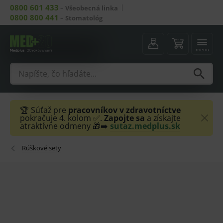
0800 601 433
–
Všeobecná linka
0800 800 441
–
Stomatológ
menu
🏆 Súťaž pre
pracovníkov v zdravotníctve
pokračuje 4. kolom ✅.
Zapojte sa
a získajte
atraktívne odmeny 🎁➡️
sutaz.medplus.sk
Rúškové sety