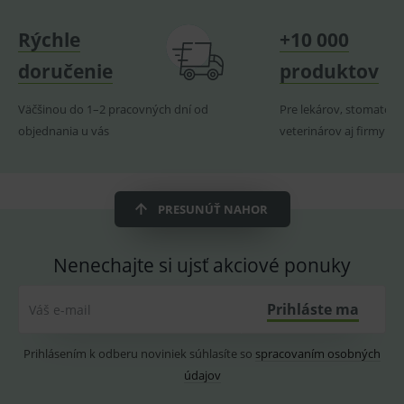
_sp_ses.ef32
www.medplus.sk
30 minut
Cookie
Rýchle
+10 000
pro
fungov
OnLine
doručenie
produktov
smarts
ssupp.vid
www.medplus.sk
6 měsíců
Cookie
Väčšinou do 1–2 pracovných dní od
Pre lekárov, stomatoló
2 dny
pro
fungov
objednania u vás
veterinárov aj firmy
OnLine
smarts
lastVisitedProducts
www.medplus.sk
1 rok
Cookie
uchová
naposl
PRESUNÚŤ NAHOR
navští
produk
ssupp.visits
www.medplus.sk
6 měsíců
Cookie
Nenechajte si ujsť akciové ponuky
2 dny
pro
fungov
OnLine
smarts
Prihláste ma
Váš e-mail
CookieScriptConsent
1 rok
Tento 
CookieScript
cookie
www.medplus.sk
Prihlásením k odberu noviniek súhlasíte so
spracovaním osobných
použív
služba
údajov
Cookie
Script.