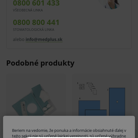
0800 601 433
Pred použitím zdravotníckej pomôcky a diagnostickej
VŠEOBECNÁ LINKA
zdravotníckej pomôcky in vitro odporúčame poradu s
0800 800 441
lekárom. Starostlivo si prečítajte informácie o výrobku
STOMATOLOGICKÁ LINKA
a ak je súčasťou, tak aj návod na jeho použitie.
alebo
info@medplus.sk
Klinická účinnosť zdravotníckej pomôcky a
diagnostickej zdravotníckej pomôcky in vitro nemusí
byť zaručená, lepšia alebo rovnocenná s účinnosťou
inej liečby alebo inej zdravotníckej pomôcky a
diagnostickej zdravotníckej pomôcky in vitro a jeho
použitie môže byť spojené s rizikami.
V prípade porušenia zapečateného obalu tohto
tovaru nie je z dôvodu ochrany zdravia alebo
hygienických dôvodov možné odstúpiť od kúpnej
Beriem na vedomie, že ponuka a informácie obsiahnuté ďalej v
zmluvy v lehote 14 dní.
tejto sekcii nie sú určené laickej verejnosti, sú určené výhradne