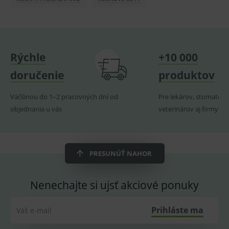
lastVisitedProducts
www.medplus.sk
1 rok
Cookie
uchová
naposl
navští
produk
ssupp.visits
www.medplus.sk
6 měsíců
Cookie
Rýchle
+10 000
2 dny
pro
fungov
OnLine
doručenie
produktov
smarts
CookieScriptConsent
1 rok
Tento 
CookieScript
Väčšinou do 1–2 pracovných dní od
Pre lekárov, stomatoló
cookie
www.medplus.sk
použív
objednania u vás
veterinárov aj firmy
služba
Cookie
Script.
zapama
předvo
souhla
PRESUNÚŤ NAHOR
soubo
cookie
návště
Je nutn
Nenechajte si ujsť akciové ponuky
banne
cookie
Cookie
Script
Prihláste ma
Váš e-mail
fungov
správn