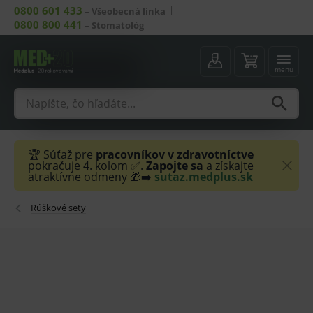
0800 601 433
–
Všeobecná linka
0800 800 441
–
Stomatológ
menu
🏆 Súťaž pre
pracovníkov v zdravotníctve
pokračuje 4. kolom ✅.
Zapojte sa
a získajte
atraktívne odmeny 🎁➡️
sutaz.medplus.sk
Rúškové sety