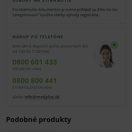
SÚBORY NA STIAHNUTIE
Klinická účinnosť zdravotníckej pomôcky a
Pre stiahnutie dokumentov je nutné
prihlásiť sa
. Ešte nie ste
diagnostickej zdravotníckej pomôcky in vitro nemusí
zaregistrovaní? Využite všetky
výhody registrácie
.
byť zaručená, lepšia alebo rovnocenná s účinnosťou
inej liečby alebo inej zdravotníckej pomôcky a
NÁKUP PO TELEFÓNE
diagnostickej zdravotníckej pomôcky in vitro a jeho
Sme vám k dispozícii počas pracovných dní
použitie môže byť spojené s rizikami.
od 7.00 do 17.00 hod.
0800 601 433
V prípade porušenia zapečateného obalu tohto
tovaru nie je z dôvodu ochrany zdravia alebo
VŠEOBECNÁ LINKA
hygienických dôvodov možné odstúpiť od kúpnej
0800 800 441
zmluvy v lehote 14 dní.
STOMATOLOGICKÁ LINKA
alebo
info@medplus.sk