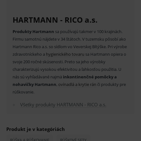
správne používanie webu sú nutné.
Provider
/
Název
Vyprší
Popis
HARTMANN - RICO a.s.
Doména
_sp_id.ef32
www.medplus.sk
2 roky
Cookie
Produkty Hartmann
sa používajú takmer v 100 krajinách.
pro
fungov
Firmu samotnú nájdete v 34 štátoch. V tuzemsku pôsobí ako
OnLine
smarts
Hartmann Rico a.s. so sídlom vo Veverskej Bítýške. Pri výrobe
zdravotníckeho a
hygienického tovaru
sa Hartmann opiera o
PHPSESSID
Zavřením
Univer
PHP.net
prohlížeče
identif
www.medplus.sk
svoje 200 ročné skúsenosti. Preto sa jeho výrobky
použív
udržov
charakterizujú vysokou efektivitou a ľahkosťou použitia. U
promě
nás sú vyhľadávané najmä
inkontinenčné pomôcky a
relací
uživate
nohavičky Hartmann
,
ovínadlá a krytie rán
či produkty pre
_sp_ses.ef32
www.medplus.sk
30 minut
Cookie
rúškovanie.
pro
fungov
OnLine
Všetky produkty HARTMANN - RICO a.s.
smarts
ssupp.vid
www.medplus.sk
6 měsíců
Cookie
2 dny
pro
fungov
Produkt je v kategóriách
OnLine
smarts
RÚŠKA A RÚŠKOVANIE
RÚŠKOVÉ SETY