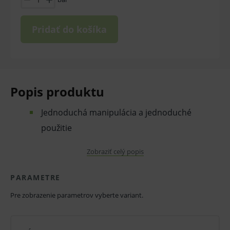
Pridať do košíka
Popis produktu
Jednoduchá manipulácia a jednoduché
použitie
Rýchly a razantný dezinfekčný efekt
Zobraziť celý popis
Okamžite na použitie
PARAMETRE
Dobrá materiálová znášanlivosť
Pre zobrazenie parametrov vyberte variant.
Oblasť použitia: