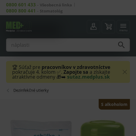
0800 601 433
–
Všeobecná linka
0800 800 441
–
Stomatológ
menu
🏆 Súťaž pre
pracovníkov v zdravotníctve
pokračuje 4. kolom ✅.
Zapojte sa
a získajte
atraktívne odmeny 🎁➡️
sutaz.medplus.sk
Dezinfekčné utierky
S alkoholom