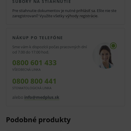
SÚBORY NA STIAHNUTIE
Mikrozid® AF wipes sa odporúča na rýchlu dezinfekciu
Pre stiahnutie dokumentov je nutné
prihlásiť sa
. Ešte nie ste
malých plôch a povrchov zdravotníckych pomôcok
zaregistrovaní? Využite všetky
výhody registrácie
.
(stoly, stolíky, vozíky, kľučky, dvere, pomôcky a pod.).
Obzvlášť vhodné pre oblasti so zvýšeným infekčným
NÁKUP PO TELEFÓNE
rizikom. Prípravok je vhodný všade tam, kde je
Sme vám k dispozícii počas pracovných dní
potreba rýchlo a zároveň účinne dezinfikovať
od 7.00 do 17.00 hod.
zdravotnícke pomôcky, ako napr:
0800 601 433
povrchy v blízkosti pacientov
VŠEOBECNÁ LINKA
kontaktnej plochy
0800 800 441
STOMATOLOGICKÁ LINKA
vyšetrovne
alebo
info@medplus.sk
operačné stoly a okolité povrchy
zdravotnícke pomôcky
Návod na použitie: