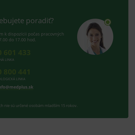
ebujete poradiť?
 k dispozícii počas pracovných
7.00 do 17.00 hod.
0 601 433
NÁ LINKA
0 800 441
LOGICKÁ LINKA
nfo@medplus.sk
ach nie sú určené osobám mladším 15 rokov.