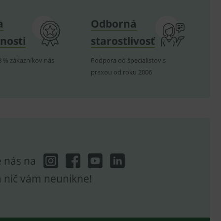
telských předvoleb pro
a
Odborná
těvník webu používá
dování zobrazení
nosti
starostlivosť
ení vhodné reklamy.
e analytics.
8 % zákazníkov nás
Podpora od špecialistov s
praxou od roku 2006
e nás na
a nič vám neunikne!