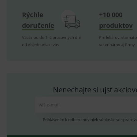
Goo
.me
VISITOR_INFO1_LIVE
G
Rýchle
+10 000
YSC
.
Goo
.yo
doručenie
produktov
sid
.se
_ga_GXRFBLV37P
.me
Väčšinou do 1–2 pracovných dní
Pre lekárov, stomato
od objednania u vás
veterinárov aj firmy
Nenechajte si ujsť akcio
Váš e-mail
Prihlásením k odberu noviniek súhlasíte so
spracov