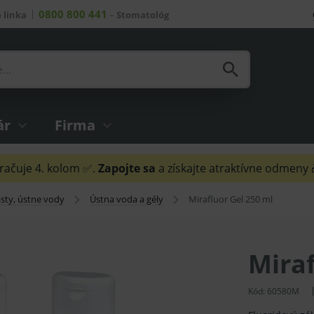
0800 800 441
 linka
–
Stomatológ
ár
Firma
ačuje 4. kolom ✅.
Zapojte sa
a získajte atraktívne odmeny
sty, ústne vody
Ústna voda a gély
Mirafluor Gel 250 ml
Miraf
Kód:
60580M