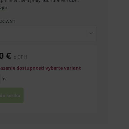
l pre intenzívnu profylaxiu zubného kazu.
opis
ARIANT
0 €
s DPH
razenie dostupnosti vyberte variant
ks
 do košíka