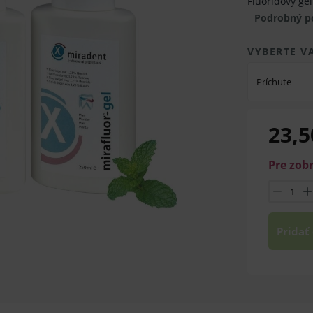
Fluoridový gé
Podrobný p
VYBERTE V
Príchute
23,5
Pre zob
Pridať