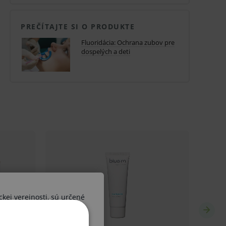
PREČÍTAJTE SI O PRODUKTE
Fluoridácia: Ochrana zubov pre
dospelých a deti
ckej verejnosti, sú určené
ších osôb. V prípade, že by