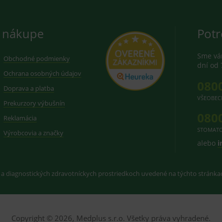
 nákupe
Potr
Sme vám
Obchodné podmienky
dní od 
Ochrana osobných údajov
080
Doprava a platba
VŠEOBEC
Prekurzory výbušnín
080
Reklamácia
STOMATO
Výrobcovia a značky
alebo
i
 a diagnostických zdravotníckych prostriedkoch uvedené na týchto stránk
Copyright © 2026, Medplus s.r.o. Všetky práva vyhradené.