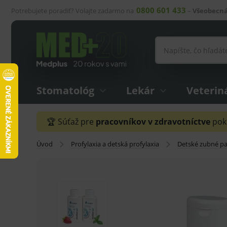
0800 601 433
Potrebujete poradiť? Volajte zadarmo na
–
Všeobecná
Stomatológ
Lekár
Veterin
🏆 Súťaž pre
pracovníkov v zdravotníctve
pokr
Úvod
Profylaxia a detská profylaxia
Detské zubné pa