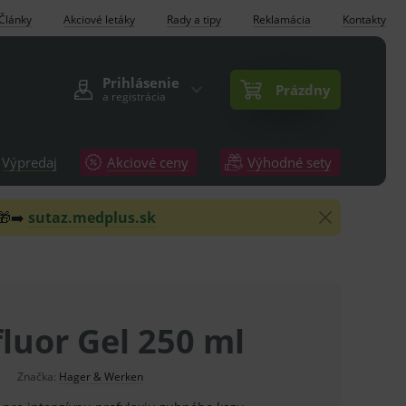
Články
Akciové letáky
Rady a tipy
Reklamácia
Kontakty
Prihlásenie
Prázdny
a registrácia
Výpredaj
Akciové ceny
Výhodné sety
 🎁➡️
sutaz.medplus.sk
luor Gel 250 ml
Značka:
Hager & Werken