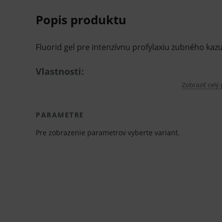
Popis produktu
Fluorid gel pre intenzívnu profylaxiu zubného kazu
Vlastnosti:
Zobraziť celý
Fluoridačný gél pre profylaxiu s 1,23% fluo
Znižuje tvorbu zubného povlaku.
PARAMETRE
Urýchľuje remineralizáciu.
Pre zobrazenie parametrov vyberte variant.
Príchuť:
Jahoda
Mäta