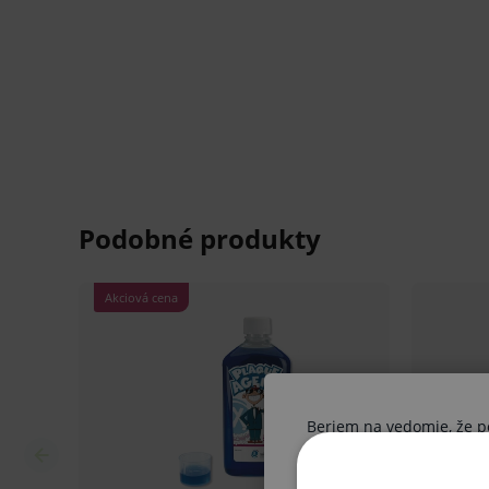
Obsah:
250 ml
V prípade porušenia zapečateného obalu tohto to
hygienických dôvodov možné odstúpiť od kúpnej z
Beriem na vedomie, že pon
Ak nie ste odborník, vysta