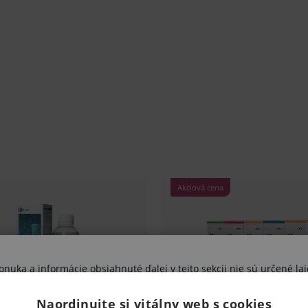
varu nie je z dôvodu ochrany zdravia alebo
mluvy v lehote 14 dní.
uka a informácie obsiahnuté ďalej v tejto sekcii nie sú určené lai
výhradne zdravotníckym odborníkom.
Naordinujte si vitálny web s cookies
vujete sa riziku ohrozenia svojho zdravia, poprípade aj zdravia ďal