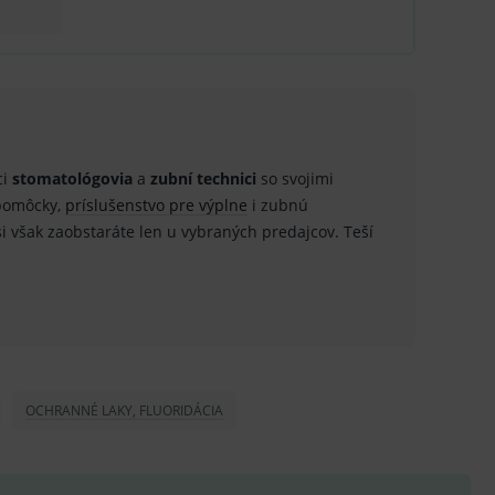
nných relací uživatelů
.
.
ů.
ci
stomatológovia
a
zubní technici
so svojimi
.
 pomôcky,
príslušenstvo pre výplne
i zubnú
si však zaobstaráte len u vybraných predajcov. Teší
om k zapamatování
e nutné, aby banner cookie
hodné reklamy.
e analytics.
OCHRANNÉ LAKY, FLUORIDÁCIA
poruje cookies a
e analytics.
hodné reklamy.
e analytics.