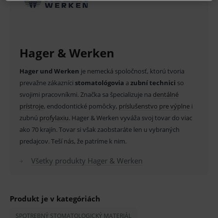
MARKETINGOVÉ
Hager & Werken
Základné životné funkcie e-shopu
Hager und Werken
je nemecká spoločnosť, ktorú tvoria
Analytické
Marketingové
prevažne zákazníci
stomatológovia
a
zubní technici
so
svojimi pracovníkmi. Značka sa špecializuje na
dentálné
Technické – základné životné funkcie e-shopu
Nevyhnutné cookies umožňujú základné
prístroje
, endodontické pomôcky,
príslušenstvo pre výplne
i
funkcie ako voľba odborník/laik, prihlásenie
zubnú
profylaxiu
. Hager & Werken vyváža svoj tovar do viac
používateľa, vkladanie tovaru do košíka atď. Pre
správne používanie webu sú nutné.
ako 70 krajín. Tovar si však zaobstaráte len u vybraných
Provider
/
predajcov. Teší nás, že patríme k nim.
Název
Vyprší
Popis
Doména
Všetky produkty Hager & Werken
_sp_id.ef32
www.medplus.sk
2 roky
Cookie
pro
fungov
OnLine
smarts
Produkt je v kategóriách
PHPSESSID
Zavřením
Univer
PHP.net
prohlížeče
identif
www.medplus.sk
SPOTREBNÝ STOMATOLOGICKÝ MATERIÁL
použív