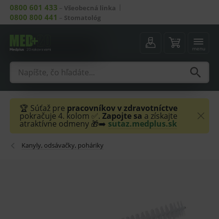
0800 601 433
–
Všeobecná linka
0800 800 441
–
Stomatológ
menu
🏆 Súťaž pre
pracovníkov v zdravotníctve
pokračuje 4. kolom ✅.
Zapojte sa
a získajte
atraktívne odmeny 🎁➡️
sutaz.medplus.sk
Kanyly, odsávačky, poháriky