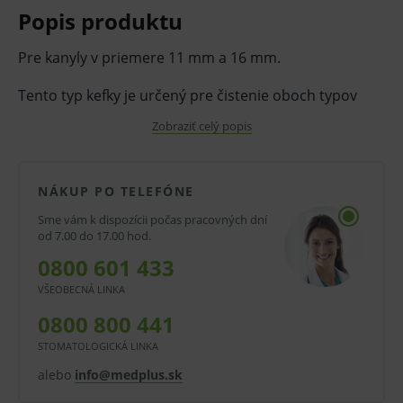
Popis produktu
Pre kanyly v priemere 11 mm a 16 mm.
Tento typ kefky je určený pre čistenie oboch typov
kanýl.
Zobraziť celý popis
Dĺžka kefky: 18,5 cm
NÁKUP PO TELEFÓNE
Obsah: 6 ks
Sme vám k dispozícii počas pracovných dní
od 7.00 do 17.00 hod.
V prípade porušenia zapečateného obalu tohto
0800 601 433
tovaru nie je z dôvodu ochrany zdravia alebo
VŠEOBECNÁ LINKA
hygienických dôvodov možné odstúpiť od kúpnej
0800 800 441
zmluvy v lehote 14 dní.
STOMATOLOGICKÁ LINKA
alebo
info@medplus.sk