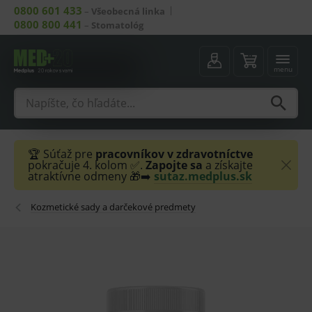
0800 601 433
–
Všeobecná linka
0800 800 441
–
Stomatológ
menu
🏆 Súťaž pre
pracovníkov v zdravotníctve
pokračuje 4. kolom ✅.
Zapojte sa
a získajte
atraktívne odmeny 🎁➡️
sutaz.medplus.sk
Kozmetické sady a darčekové predmety