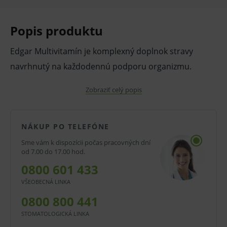
Popis produktu
Edgar Multivitamín je komplexný doplnok stravy
navrhnutý na každodennú podporu organizmu.
Vlastnosti:
Zobraziť celý popis
Obsahuje starostlivo vyváženú kombináciu
vitamínov a minerálnych látok, ktoré
NÁKUP PO TELEFÓNE
prispievajú k normálnej funkcii imunitného
Sme vám k dispozícii počas pracovných dní
systému, zníženiu únavy a vyčerpania a
od 7.00 do 17.00 hod.
celkovej vitalite.
0800 601 433
Vďaka premyslenému zloženiu pomáha
VŠEOBECNÁ LINKA
doplniť živiny, ktoré môžu v bežnom
0800 800 441
jedálničku chýbať, a je tak vhodný pre
STOMATOLOGICKÁ LINKA
aktívnych ľudí, športovcov aj tých, ktorí chcú