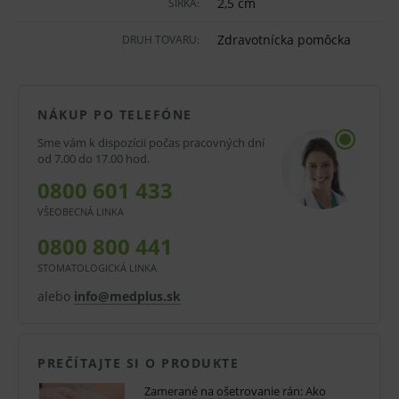
2,5 cm
ŠÍRKA:
preto nie je nutné ju odstraňovať pred röntgenovým
Zdravotnícka pomôcka
DRUH TOVARU:
vyšetrením.
Používa sa na fixáciu obväzov všetkých druhov, na
NÁKUP PO TELEFÓNE
upevnenie kanýl, sond katétrov a pod. Transparentné
Sme vám k dispozícii počas pracovných dní
prevedenie umožňuje stálu vizuálnu kontrolu najmä
od 7.00 do 17.00 hod.
stavu tekutiny.
0800 601 433
VŠEOBECNÁ LINKA
Vlastnosti a výhody:
0800 800 441
Fixačná náplasť.
STOMATOLOGICKÁ LINKA
Transparentná porézna fólia.
alebo
info@medplus.sk
Hypoalergénna.
Cievka.
PREČÍTAJTE SI O PRODUKTE
Obsahuje polyakrylátové lepidlo.
Zamerané na ošetrovanie rán: Ako