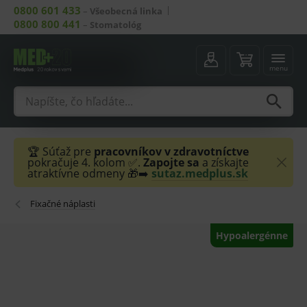
0800 601 433
–
Všeobecná linka
0800 800 441
–
Stomatológ
menu
🏆 Súťaž pre
pracovníkov v zdravotníctve
pokračuje 4. kolom ✅.
Zapojte sa
a získajte
atraktívne odmeny 🎁➡️
sutaz.medplus.sk
Fixačné náplasti
Hypoalergénne