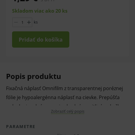
Skladom viac ako 20 ks
ks
Pridať do košíka
Popis produktu
Fixačná náplasť Omnifilm z transparentnej poréznej
fólie je hypoalergénna náplasť na cievke. Prepúšťa
vzduch aj vodné pary a je vhodná na citlivú pokožku.
Zobraziť celý popis
Dobre drží na pokožke vďaka polyakrylátového
lepidla, ľahko a bezo zvyšku ju možno odstrániť.
PARAMETRE
Náplasť Omnifilm neabsorbuje röntgenové žiarenie, a