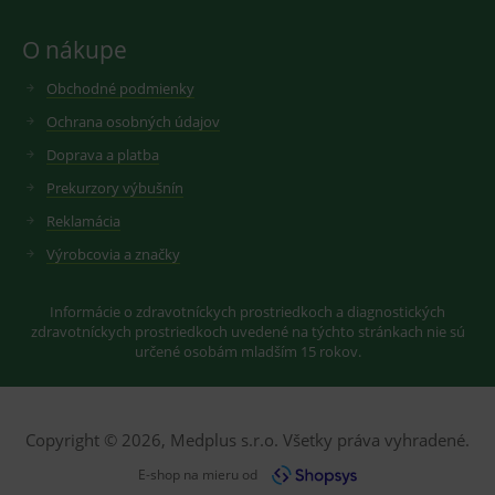
rozhraní
Youtube.
O nákupe
Obchodné podmienky
Ochrana osobných údajov
Doprava a platba
Prekurzory výbušnín
Reklamácia
Výrobcovia a značky
Informácie o zdravotníckych prostriedkoch a diagnostických
zdravotníckych prostriedkoch uvedené na týchto stránkach nie sú
určené osobám mladším 15 rokov.
Copyright © 2026, Medplus s.r.o. Všetky práva vyhradené.
E-shop na mieru od