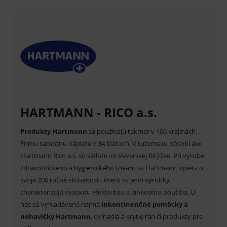
použitie môže byť spojené s rizikami.
Technické – základné životné funkcie e-shopu
Nevyhnutné cookies umožňujú základné
funkcie ako voľba odborník/laik, prihlásenie
používateľa, vkladanie tovaru do košíka atď. Pre
správne používanie webu sú nutné.
Provider
/
Název
Vyprší
Popis
Doména
_sp_id.ef32
www.medplus.sk
2 roky
Cookie
pro
fungov
OnLine
HARTMANN - RICO a.s.
smarts
PHPSESSID
Zavřením
Univer
PHP.net
Produkty Hartmann
sa používajú takmer v 100 krajinách.
prohlížeče
identif
www.medplus.sk
použív
Firmu samotnú nájdete v 34 štátoch. V tuzemsku pôsobí ako
udržov
Hartmann Rico a.s. so sídlom vo Veverskej Bítýške. Pri výrobe
promě
relací
zdravotníckeho a
hygienického tovaru
sa Hartmann opiera o
uživate
svoje 200 ročné skúsenosti. Preto sa jeho výrobky
_sp_ses.ef32
www.medplus.sk
30 minut
Cookie
charakterizujú vysokou efektivitou a ľahkosťou použitia. U
pro
fungov
nás sú vyhľadávané najmä
inkontinenčné pomôcky a
OnLine
smarts
nohavičky Hartmann
,
ovínadlá a krytie rán
či produkty pre