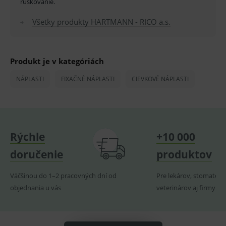
rúškovanie.
ssupp.vid
www.medplus.sk
6 měsíců
Cookie
2 dny
pro
fungov
Všetky produkty HARTMANN - RICO a.s.
OnLine
smarts
lastVisitedProducts
www.medplus.sk
1 rok
Cookie
uchová
naposl
Produkt je v kategóriách
navští
produk
NÁPLASTI
FIXAČNÉ NÁPLASTI
CIEVKOVÉ NÁPLASTI
ssupp.visits
www.medplus.sk
6 měsíců
Cookie
2 dny
pro
fungov
OnLine
smarts
CookieScriptConsent
1 rok
Tento 
CookieScript
Rýchle
+10 000
cookie
www.medplus.sk
použív
služba
doručenie
produktov
Cookie
Script.
zapama
Väčšinou do 1–2 pracovných dní od
Pre lekárov, stomatoló
předvo
souhla
objednania u vás
veterinárov aj firmy
soubo
cookie
návště
Je nutn
banne