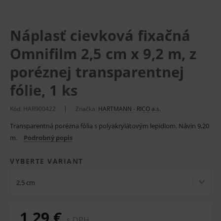
Náplasť cievková fixačná
Omnifilm 2,5 cm x 9,2 m, z
poréznej transparentnej
fólie, 1 ks
Kód: HAR900422
Značka:
HARTMANN - RICO a.s.
Transparentná porézna fólia s polyakrylátovým lepidlom. Návin 9,20
m.
Podrobný popis
VYBERTE VARIANT
2,5 cm
1,29 €
s DPH