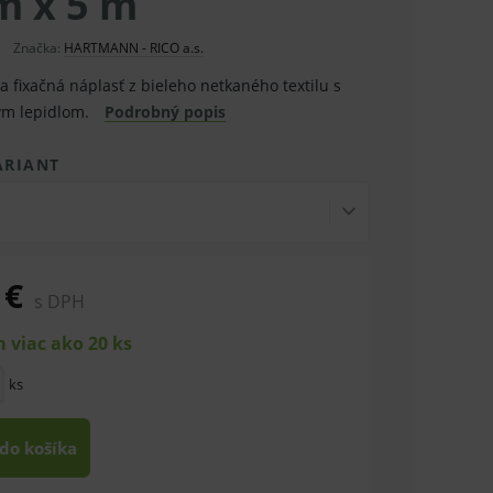
m x 5 m
Značka:
HARTMANN - RICO a.s.
 fixačná náplasť z bieleho netkaného textilu s
ým lepidlom.
Podrobný popis
ARIANT
 €
s DPH
 viac ako 20 ks
ks
 do košíka