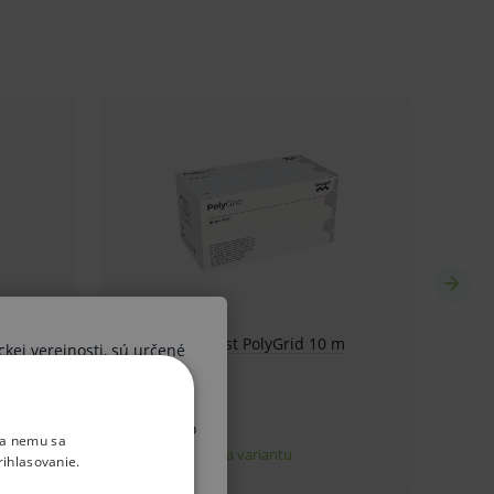
ckej verejnosti, sú určené
ších osôb. V prípade, že by
 diagnózy alebo liečebného
ka nemu sa
, upozorňujeme Vás, že sa
rihlasovanie.