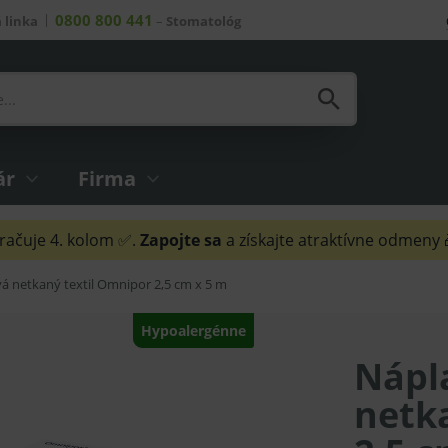
0800 800 441
 linka
–
Stomatológ
ár
Firma
ačuje 4. kolom ✅.
Zapojte sa
a získajte atraktívne odmeny
vá netkaný textil Omnipor 2,5 cm x 5 m
Hypoalergénne
Nápl
netk