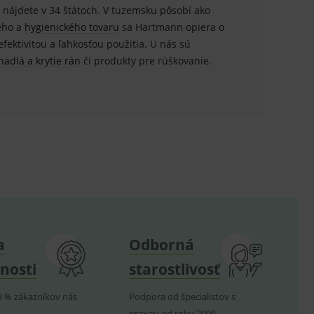
 nájdete v 34 štátoch. V tuzemsku pôsobí ako
.
keho a
hygienického tovaru
sa Hartmann opiera o
fektivitou a ľahkosťou použitia. U nás sú
ů.
nadlá a krytie rán
či produkty pre rúškovanie.
.
om k zapamatování
e nutné, aby banner cookie
hodné reklamy.
e analytics.
poruje cookies a
e analytics.
a
Odborná
hodné reklamy.
e analytics.
nosti
starostlivosť
telských předvoleb pro
těvník webu používá
dování zobrazení
8 % zákazníkov nás
Podpora od špecialistov s
praxou od roku 2006