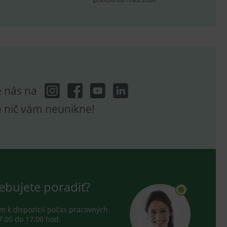
ení vhodné reklamy.
e analytics.
e nás na
a nič vám neunikne!
ebujete poradiť?
 k dispozícii počas pracovných
7.00 do 17.00 hod.