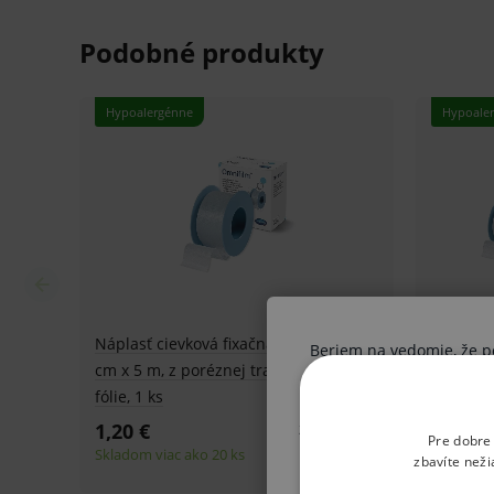
Netkaný textil.
Hypoalergénna.
Cievka.
Jemná.
Jednoduché odtrhnutie.
Priepustná pre vzduch a vodné pary.
Neabsorbuje röntgenové žiarenie.
Rôzne rozmery.
Dĺžka 5 m.
Beriem na vedomie, že pon
Oblasti použitia:
Ak nie ste odborník, vysta
získané informácie boli V
Pre dobre
postupu vo vzťahu k svoj
Na všestranné využitie v zdravotníctve a
zbavíte neži