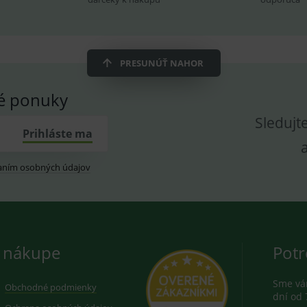
znam.cz
1 měsíc
Cookie od seznam.cz googlu. Slouží pro zobraz
dplus.sk
2 roky
Cookie pro měření návštěvnosti ve službě googl
PRESUNÚŤ NAHOR
vé ponuky
Sledujt
Prihláste ma
aním osobných údajov
 nákupe
Potr
Sme vám
Obchodné podmienky
dní od 