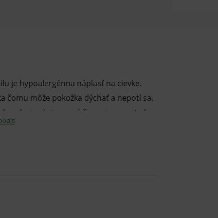
lu je hypoalergénna náplasť na cievke.
aka čomu môže pokožka dýchať a nepotí sa.
absorbuje röntgenové žiarenie, a preto ho
 popis
ňovať.
zov, na upevnenie meracích prístrojov a