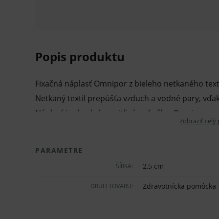
Popis produktu
Fixačná náplasť Omnipor z bieleho netkaného texti
Netkaný textil prepúšťa vzduch a vodné pary, vď
Náplasť je vhodná na citlivú pokožku. Omnipor ne
Zobraziť celý
pred röntgenovým vyšetrením nie je nutné odstra
PARAMETRE
Používa sa na fixáciu a prekrytie dlhodobých obvä
2,5 cm
ŠÍRKA:
sond na citlivých častiach tela.
Zdravotnícka pomôcka
DRUH TOVARU:
Vlastnosti a výhody:
Fixačná náplasť.