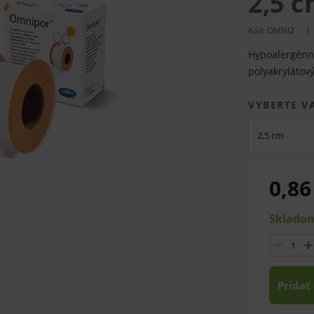
2,5 c
Kód: OMNI2
Hypoalergénna
polyakrylátov
VYBERTE V
2,5 cm
0,86
Skladom
Pridať