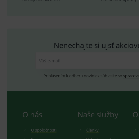
sid
.se
_ga_GXRFBLV37P
.me
Nenechajte si ujsť akcio
Váš e-mail
Prihlásením k odberu noviniek súhlasíte so
spracov
O nás
Naše služby
O
O spoločnosti
Články