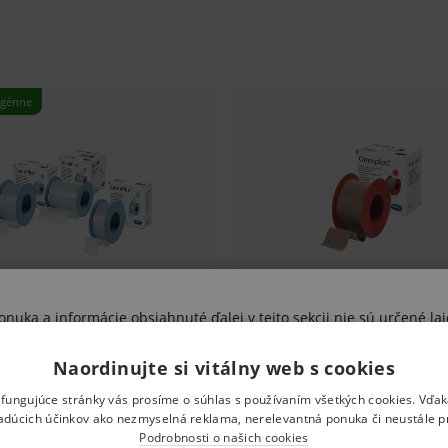
uka a informácie obsiahnuté ďalej v tejto sekcii nie sú určené lai
výhradne zdravotníckym odborníkom.
Naordinujte si vitálny web s cookies
vujete sa riziku ohrozenia svojho zdravia, poprípade aj zdravia ďal
ami nesprávne pochopené, interpretované, či využité na stanovenie
 fungujúce stránky vás prosíme o súhlas s používaním všetkých cookies. Vďa
ej osobe, či ďalším osobám. Pokiaľ Vaše vyhlásenie nie je pravdivé
 domácnostiach.
adúcich účinkov ako nezmyselná reklama, nerelevantná ponuka či neustále p
vystavujete uvedeným rizikám.
Podrobnosti o našich cookies