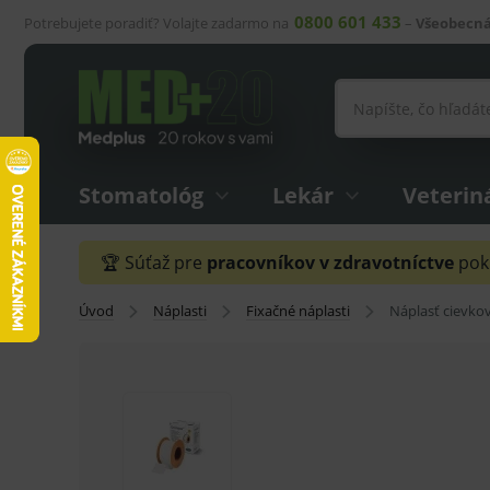
0800 601 433
Potrebujete poradiť? Volajte zadarmo na
–
Všeobecná
Stomatológ
Lekár
Veterin
🏆 Súťaž pre
pracovníkov v zdravotníctve
pokr
Úvod
Náplasti
Fixačné náplasti
Náplasť cievko