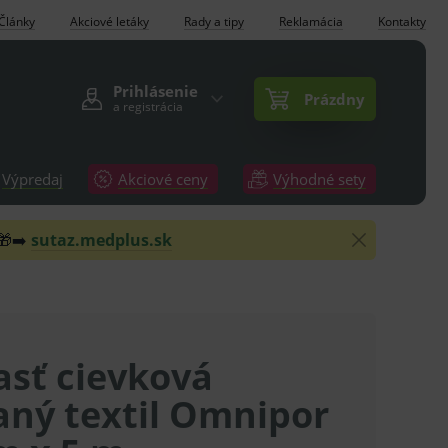
Články
Akciové letáky
Rady a tipy
Reklamácia
Kontakty
Prihlásenie
Prázdny
a registrácia
Výpredaj
Akciové ceny
Výhodné sety
 🎁➡️
sutaz.medplus.sk
asť cievková
aný textil Omnipor