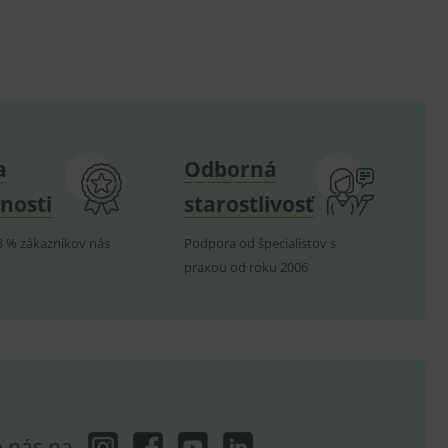
.
om k zapamatování
e nutné, aby banner cookie
a
Odborná
hodné reklamy.
e analytics.
nosti
starostlivosť
poruje cookies a
e analytics.
8 % zákazníkov nás
Podpora od špecialistov s
praxou od roku 2006
hodné reklamy.
e analytics.
telských předvoleb pro
těvník webu používá
dování zobrazení
ení vhodné reklamy.
e analytics.
e nás na