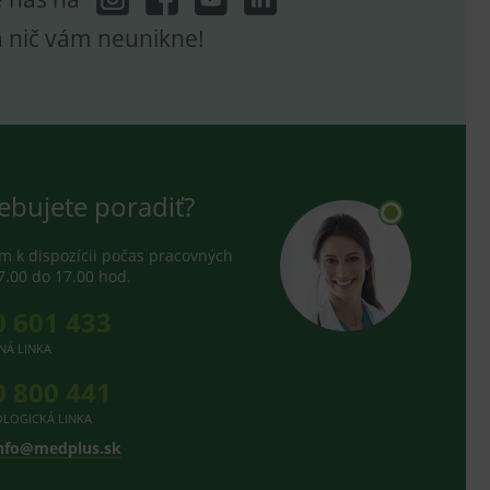
a nič vám neunikne!
ebujete poradiť?
 k dispozícii počas pracovných
7.00 do 17.00 hod.
0 601 433
NÁ LINKA
0 800 441
LOGICKÁ LINKA
nfo@medplus.sk