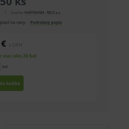
50 ks
Značka:
HARTMANN - RICO a.s.
plasť na rany.
Podrobný popis
 €
s DPH
 viac ako 20 bal
bal
 do košíka