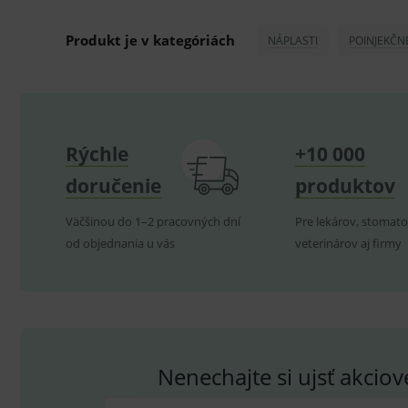
ssupp.visits
Produkt je v kategóriách
NÁPLASTI
POINJEKČN
CookieScriptConsent
C
P
Název
Pro
D
Název
Rýchle
+10 000
Do
_gcl_au
G
.
_gat_UA-
.me
doručenie
produktov
193359858-4
test_cookie
G
_ga
.d
Goo
Väčšinou do 1–2 pracovných dní
Pre lekárov, stomato
.me
od objednania u vás
veterinárov aj firmy
IDE
G
_gid
.d
Goo
.me
VISITOR_INFO1_LIVE
G
YSC
.
Goo
.yo
sid
.se
_ga_GXRFBLV37P
.me
Nenechajte si ujsť akcio