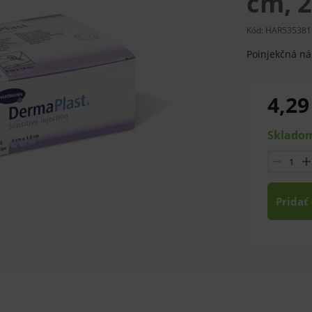
cm, 2
Kód:
HAR535381
Poinjekčná ná
4,29
Skladom
Pridať