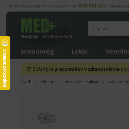
0800 601 433
Potrebujete poradiť? Volajte zadarmo na
–
Všeobecná
Stomatológ
Lekár
Veterin
🏆 Súťaž pre
pracovníkov v zdravotníctve
pokr
Úvod
Náplasti
Poinjekčné náplasti
Náplasť poi