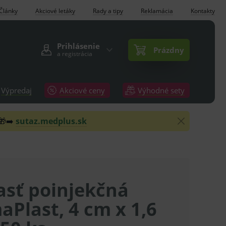
Články
Akciové letáky
Rady a tipy
Reklamácia
Kontakty
Prihlásenie
Prázdny
a registrácia
Výpredaj
Akciové ceny
Výhodné sety
 🎁➡️
sutaz.medplus.sk
asť poinjekčná
Plast, 4 cm x 1,6