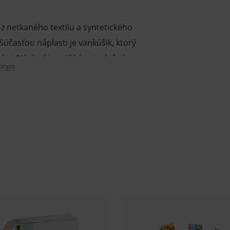
 z netkaného textilu a syntetického
Súčasťou náplasti je vankúšik, ktorý
ráni. Náplasť je mäkká, priedušná,
 popis
ráni vankúšik na rany pred znečistením až