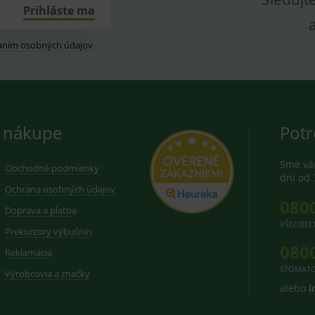
Prihláste ma
aním osobných údajov
 nákupe
Potr
Sme vám
Obchodné podmienky
dní od 
Ochrana osobných údajov
080
Doprava a platba
VŠEOBEC
Prekurzory výbušnín
080
Reklamácia
STOMATO
Výrobcovia a značky
alebo
i