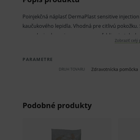
Poinjekčná náplasť DermaPlast sensitive injection
kaučukového lepidla. Vhodná pre citlivú pokožku. 
zamedzuje zlepeniu s ranou a spoľahlivo ju tak ch
Zobraziť celý
jednotlivo nastrihaná. Perforovaná krycia fólia ch
do okamihu aplikácie.
PARAMETRE
Vlastnosti a výhody:
Zdravotnícka pomôcka
DRUH TOVARU
Poinjekčná náplasť.
Netkaný textil.
Vankúšik.
Senzitívna.
Mäkká.
Priedušná.