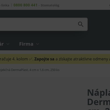
0800 800 441
 linka
–
Stomatológ
ár
Firma
ačuje 4. kolom ✅.
Zapojte sa
a získajte atraktívne odmeny
njekčná DermaPlast, 4 cm x 1,6 cm, 250 ks
Nápl
Derma