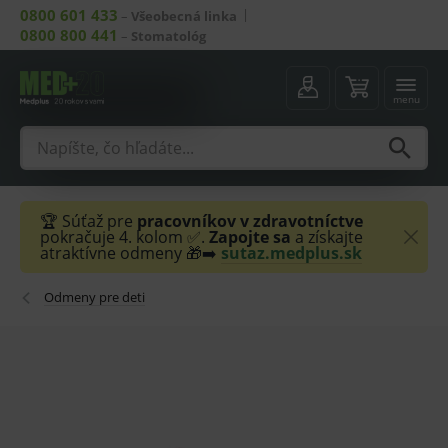
0800 601 433
–
Všeobecná linka
0800 800 441
–
Stomatológ
menu
🏆 Súťaž pre
pracovníkov v zdravotníctve
pokračuje 4. kolom ✅.
Zapojte sa
a získajte
atraktívne odmeny 🎁➡️
sutaz.medplus.sk
Odmeny pre deti