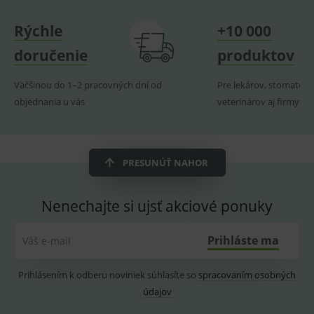
Provider
/
Název
Vyprší
Popis
Doména
Rýchle
+10 000
_sp_id.ef32
www.medplus.sk
2 roky
Cookie
pro
doručenie
produktov
fungov
OnLine
smarts
Väčšinou do 1–2 pracovných dní od
Pre lekárov, stomatoló
PHPSESSID
Zavřením
Univer
PHP.net
objednania u vás
veterinárov aj firmy
prohlížeče
identif
www.medplus.sk
použív
udržov
promě
relací
uživate
PRESUNÚŤ NAHOR
_sp_ses.ef32
www.medplus.sk
30 minut
Cookie
pro
fungov
Nenechajte si ujsť akciové ponuky
OnLine
smarts
ssupp.vid
www.medplus.sk
6 měsíců
Cookie
Prihláste ma
Váš e-mail
2 dny
pro
fungov
OnLine
Prihlásením k odberu noviniek súhlasíte so
spracovaním osobných
smarts
údajov
lastVisitedProducts
www.medplus.sk
1 rok
Cookie
uchová