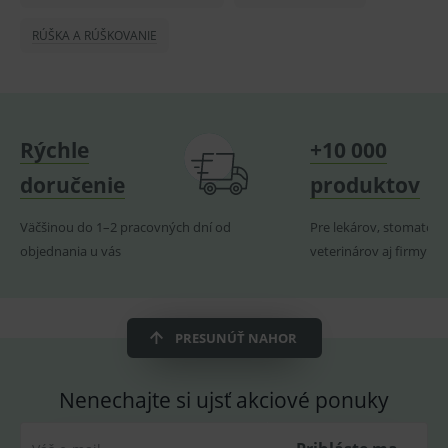
lastVisitedProducts
www.medplus.sk
1 rok
Cookie
RÚŠKA A RÚŠKOVANIE
uchová
naposl
navští
produk
ssupp.visits
www.medplus.sk
6 měsíců
Cookie
2 dny
pro
fungov
Rýchle
+10 000
OnLine
smarts
doručenie
produktov
CookieScriptConsent
1 rok
Tento 
CookieScript
cookie
www.medplus.sk
použív
Väčšinou do 1–2 pracovných dní od
Pre lekárov, stomatoló
služba
objednania u vás
veterinárov aj firmy
Cookie
Script.
zapama
předvo
souhla
soubo
PRESUNÚŤ NAHOR
cookie
návště
Je nutn
banne
cookie
Nenechajte si ujsť akciové ponuky
Cookie
Script
fungov