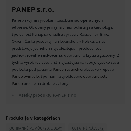
používateľa, vkladanie tovaru do košíka atď. Pre
PANEP s.r.o.
správne používanie webu sú nutné.
Provider
/
Panep
svojimi výrobkami zásobuje rad
operačných
Název
Vyprší
Popis
Doména
odborov
. Obľubený je najmä v neurochirurgii a kardiológii.
_sp_id.ef32
www.medplus.sk
2 roky
Cookie
Spoločnosť Panep s.r.o. sídli a vyrába v Rosicích pri Brne.
pro
fungov
Okrem Česka pôsobí aj na Slovensku a v Poľsku. U nás
OnLine
smarts
predstavuje jedného z najdôležitejších producentov
jednorazového rúškovania
, operačného krytia a gázoviny. Z
PHPSESSID
Zavřením
Univer
PHP.net
prohlížeče
identif
www.medplus.sk
týchto výrobkov špecialisti najčastejšie nakupujú vysoko savú
použív
udržov
podložku pod pacienta
Panep Savánek
či elastické krepové
promě
Panep ovínadlo
. Spomeňme aj obľúbené
operačné sety
relací
uživate
Panep
určené na drobné výkony.
_sp_ses.ef32
www.medplus.sk
30 minut
Cookie
pro
Všetky produkty PANEP s.r.o.
fungov
OnLine
smarts
ssupp.vid
www.medplus.sk
6 měsíců
Cookie
Produkt je v kategóriách
2 dny
pro
fungov
OnLine
OCHRANNÉ POMÔCKY A ODEVY
OSTATNÉ NÁVLEKY
smarts