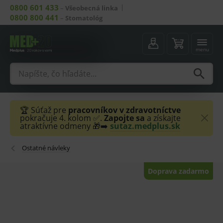
0800 601 433
–
Všeobecná linka
0800 800 441
–
Stomatológ
menu
🏆 Súťaž pre
pracovníkov v zdravotníctve
pokračuje 4. kolom ✅.
Zapojte sa
a získajte
atraktívne odmeny 🎁➡️
sutaz.medplus.sk
Ostatné návleky
Doprava zadarmo