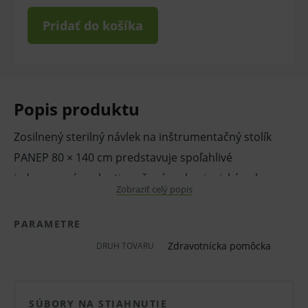
Pridať do košíka
Popis produktu
Zosilnený sterilný návlek na inštrumentačný stolík
PANEP 80 × 140 cm predstavuje spoľahlivé
jednorazové prekrytie určené na hygienickú ochranu
Zobraziť celý popis
inštrumentačných stolov na operačných sálach aj v
ambulanciách.
PARAMETRE
Odolný materiál poskytuje účinnú bariéru proti
Zdravotnícka pomôcka
DRUH TOVARU
tekutinám a kontaminácii a zároveň umožňuje
bezpečnú manipuláciu počas výkonu.
Modré prevedenie zlepšuje prehľadnosť pracovného
SÚBORY NA STIAHNUTIE