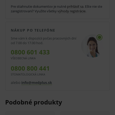
poľa a prispieva k čistému a organizovanému
Pre stiahnutie dokumentov je nutné
prihlásiť sa
. Ešte nie ste
zaregistrovaní? Využite všetky
výhody registrácie
.
prostrediu na sále.
Vlastnosti a výhody:
NÁKUP PO TELEFÓNE
Zosilnený materiál pre zvýšenú odolnosť
Sme vám k dispozícii počas pracovných dní
Spoľahlivá bariéra proti tekutinám a
od 7.00 do 17.00 hod.
mikroorganizmom
0800 601 433
Sterilné jednorazové prevedenie vhodné pre
VŠEOBECNÁ LINKA
operačnú prax
0800 800 441
Rozmer 80 × 140 cm pre univerzálne použitie
STOMATOLOGICKÁ LINKA
Modrá farba pre dobrú vizuálnu kontrolu
alebo
info@medplus.sk
pracovného poľa
Oblasti použitia:
Operačné sály