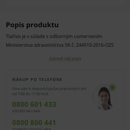
Popis produktu
Tlačivo je v súlade s odborným usmernením
Ministerstva zdravotníctva SR č. Z44910-2016-OZS
Zobraziť celý popis
formát: 162 x 227 mm
vyhotovenie: obálka
NÁKUP PO TELEFÓNE
papier: bezdrevný ofsetový
Sme vám k dispozícii počas pracovných dní
balenie: 100 ks
od 7.00 do 17.00 hod.
0800 601 433
V prípade porušenia zapečateného obalu tohto
VŠEOBECNÁ LINKA
tovaru nie je z dôvodu ochrany zdravia alebo
0800 800 441
hygienických dôvodov možné odstúpiť od kúpnej
STOMATOLOGICKÁ LINKA