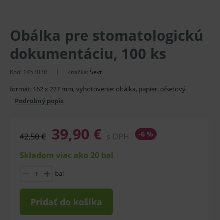
Obálka pre stomatologickú
dokumentáciu, 100 ks
Kód:
145303B
Značka:
Ševt
formát: 162 x 227 mm, vyhotovenie: obálka, papier: ofsetový
Podrobný popis
39,90 €
-6 %
42,50 €
s DPH
Skladom viac ako 20 bal
bal
Pridať do košíka