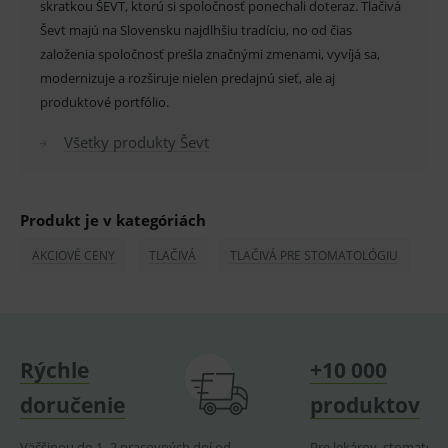
skratkou ŠEVT, ktorú si spoločnosť ponechali doteraz. Tlačivá
Základné životné funkcie e-shopu
Ševt majú na Slovensku najdlhšiu tradíciu, no od čias
Analytické
Marketingové
založenia spoločnosť prešla značnými zmenami, vyvíjá sa,
modernizuje a rozširuje nielen predajnú sieť, ale aj
Technické – základné životné funkcie e-shopu
Nevyhnutné cookies umožňujú základné
produktové portfólio.
funkcie ako voľba odborník/laik, prihlásenie
používateľa, vkladanie tovaru do košíka atď. Pre
Všetky produkty Ševt
správne používanie webu sú nutné.
Provider
/
Název
Vyprší
Popis
Doména
_sp_id.ef32
www.medplus.sk
2 roky
Cookie
Produkt je v kategóriách
pro
fungov
AKCIOVÉ CENY
TLAČIVÁ
TLAČIVÁ PRE STOMATOLÓGIU
OnLine
smarts
PHPSESSID
Zavřením
Univer
PHP.net
prohlížeče
identif
www.medplus.sk
použív
udržov
promě
Rýchle
+10 000
relací
uživate
doručenie
produktov
_sp_ses.ef32
www.medplus.sk
30 minut
Cookie
pro
fungov
Väčšinou do 1–2 pracovných dní od
Pre lekárov, stomatoló