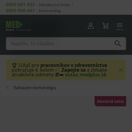
0800 601 433
–
Všeobecná linka
0800 800 441
–
Stomatológ
menu
🏆 Súťaž pre
pracovníkov v zdravotníctve
pokračuje 4. kolom ✅.
Zapojte sa
a získajte
atraktívne odmeny 🎁➡️
sutaz.medplus.sk
Tlačivá pre stomatológiu
Akciová cena