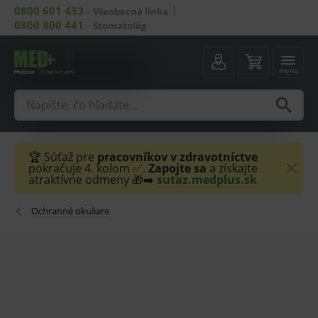
0800 601 433
–
Všeobecná linka
0800 800 441
–
Stomatológ
menu
🏆 Súťaž pre
pracovníkov v zdravotníctve
pokračuje 4. kolom ✅.
Zapojte sa
a získajte
atraktívne odmeny 🎁➡️
sutaz.medplus.sk
Ochranné okuliare