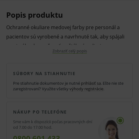
Popis produktu
Ochranné okuliare medovej farby pre personál a
pacientov sú vyrobené a navrhnuté tak, aby spájali
maximálnu bezpečnosť so štýlovým dizajnom a
Zobraziť celý popis
výnimočným pohodlím. Sú odolné voči zahmlievaniu
vo vnútri šošoviek a poškriabaniu zvonku.
SÚBORY NA STIAHNUTIE
Zaisťujú komfortné nosenie, ochranu, stabilitu a
Pre stiahnutie dokumentov je nutné
prihlásiť sa
. Ešte nie ste
zaregistrovaní? Využite všetky
výhody registrácie
.
prispôsobivosť tvári.
Šošovky v oranžových
modeloch znižujú únavu očí. Sú ergonomické a ľahké.
NÁKUP PO TELEFÓNE
Vlastnosti a výhody:
Sme vám k dispozícii počas pracovných dní
Ochranné okuliare.
od 7.00 do 17.00 hod.
0800 601 433
Pevné, odolné.