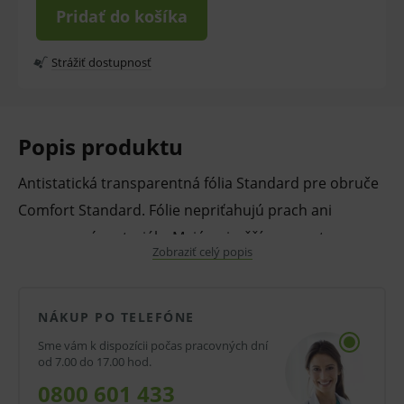
Pridať do košíka
Strážiť dostupnosť
Popis produktu
Antistatická transparentná fólia Standard pre obruče
Comfort Standard. Fólie nepriťahujú prach ani
spracované materiály. Majú najvyšší parameter
Zobraziť celý popis
priehľadnosti - 99,75 % zaisťujúce perfektnú
viditeľnosť a dlhú životnosť. Sú umývateľné a
absorbujú veľmi málo svetla. Zlá montáž fólií spôsobí
NÁKUP PO TELEFÓNE
pokles komfortu práce.
Sme vám k dispozícii počas pracovných dní
od 7.00 do 17.00 hod.
Vlastnosti a výhody:
0800 601 433