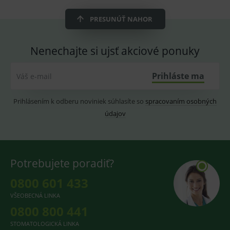
OnLine
smarts
PRESUNÚŤ NAHOR
CookieScriptConsent
1 rok
Tento 
CookieScript
cookie
www.medplus.sk
použív
služba
Nenechajte si ujsť akciové ponuky
Cookie
Script.
zapama
předvo
Prihláste ma
Váš e-mail
souhla
soubo
cookie
Prihlásením k odberu noviniek súhlasíte so
spracovaním osobných
návště
Je nutn
údajov
banne
cookie
Cookie
Script
fungov
správn
Potrebujete poradiť?
0800 601 433
VŠEOBECNÁ LINKA
Provider
/
Název
Vyprší
Popis
0800 800 441
Provider
Doména
/
Název
Vyprší
Popis
Doména
_gcl_au
3
Cookie
STOMATOLOGICKÁ LINKA
Google LLC