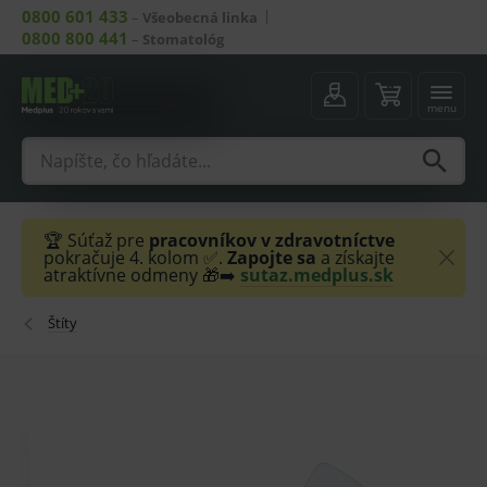
0800 601 433
–
Všeobecná linka
0800 800 441
–
Stomatológ
menu
🏆 Súťaž pre
pracovníkov v zdravotníctve
pokračuje 4. kolom ✅.
Zapojte sa
a získajte
atraktívne odmeny 🎁➡️
sutaz.medplus.sk
Štíty