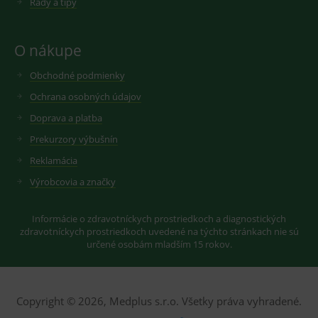
Rady a tipy
cookie
seznam.cz
nastavuje
googlu.
Youtube ke
Slouží pro
sledování
zobrazení
uživatelskýc
vhodné
O nákupe
předvoleb
reklamy.
pro videa
Youtube
Obchodné podmienky
_ga_GXRFBLV37P
.medplus.sk
2 roky
Cookie pro
vložená do
měření
webů; může
návštěvnosti
Ochrana osobných údajov
také určit,
ve službě
zda
google
Doprava a platba
návštěvník
analytics.
webu
Prekurzory výbušnín
používá
novou nebo
Reklamácia
starou verzi
rozhraní
Výrobcovia a značky
Youtube.
Informácie o zdravotníckych prostriedkoch a diagnostických
zdravotníckych prostriedkoch uvedené na týchto stránkach nie sú
určené osobám mladším 15 rokov.
Copyright © 2026, Medplus s.r.o. Všetky práva vyhradené.