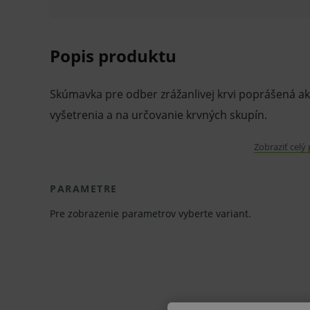
Popis produktu
Skúmavka pre odber zrážanlivej krvi poprášená a
vyšetrenia a na určovanie krvných skupín.
Zobraziť celý
V prípade porušenia zapečateného obalu tohto to
hygienických dôvodov možné odstúpiť od kúpnej z
PARAMETRE
Pre zobrazenie parametrov vyberte variant.