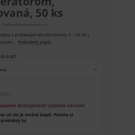
lerátorom,
ovaná, 50 ks
Značka:
Erba Lachema s.r.o.
bka s práškovým akcelerátorom, 5 - 10 ml s
áverom.
Podrobný popis
ARIANT
avky
 DPH
razenie dostupnosti vyberte variant
ar už nie je možné kúpiť. Pozrite si
 produkty
tu
.