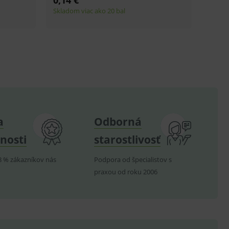
.
nných relací uživatelů
.
.
a
Odborná
ů.
.
nosti
starostlivosť
om k zapamatování
8 % zákazníkov nás
Podpora od špecialistov s
e nutné, aby banner cookie
praxou od roku 2006
hodné reklamy.