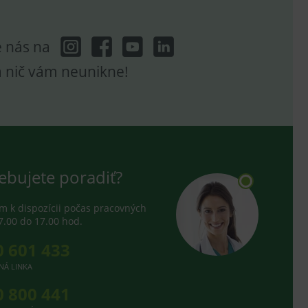
e analytics.
poruje cookies a
e analytics.
e nás na
hodné reklamy.
e analytics.
a nič vám neunikne!
telských předvoleb pro
těvník webu používá
dování zobrazení
ení vhodné reklamy.
e analytics.
ebujete poradiť?
 k dispozícii počas pracovných
7.00 do 17.00 hod.
0 601 433
NÁ LINKA
0 800 441