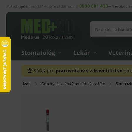
0800 601 433
Potrebujete poradiť? Volajte zadarmo na
–
Všeobecná
Stomatológ
Lekár
Veterin
🏆 Súťaž pre
pracovníkov v zdravotníctve
pokr
Úvod
Odbery a uzavretý odberový systém
Skúmavky