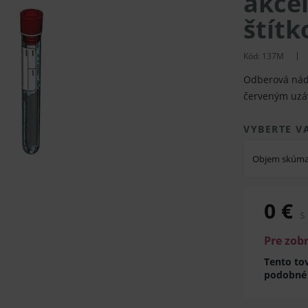
akce
štítk
Kód:
137M
Odberová nádo
červeným uz
VYBERTE V
Objem skúm
0 €
s
Pre zob
Tento tov
podobné