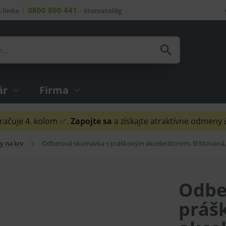
0800 800 441
 linka
–
Stomatológ
ár
Firma
ačuje 4. kolom ✅.
Zapojte sa
a získajte atraktívne odmeny
 na krv
Odberová skúmavka s práškovým akcelerátorom, štítkovaná,
Odbe
práš