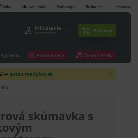
Články
Akciové letáky
Rady a tipy
Reklamácia
Kontakty
Prihlásenie
Prázdny
a registrácia
Výpredaj
Akciové ceny
Výhodné sety
 🎁➡️
sutaz.medplus.sk
 50 ks
rová skúmavka s
kovým