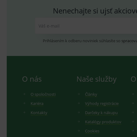
.
_gat_UA-
.me
193359858-4
Nenechajte si ujsť akcio
test_cookie
G
_ga
.d
Goo
.me
IDE
G
Váš e-mail
_gid
.d
Goo
.me
VISITOR_INFO1_LIVE
G
Prihlásením k odberu noviniek súhlasíte so
spracov
YSC
.
Goo
.yo
sid
.se
_ga_GXRFBLV37P
.me
O nás
Naše služby
O
O spoločnosti
Články
Kariéra
Výhody registrácie
Kontakty
Darčeky k nákupu
Katalógy produktov
Cookies