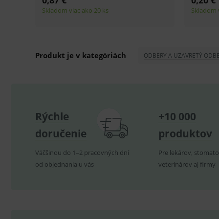
používanie webu sú nutné.
P
Název
_sp_id.ef32
Produkt je v kategóriách
ODBERY A UZAVRETÝ ODB
PHPSESSID
_sp_ses.ef32
ssupp.vid
Rýchle
+10 000
lastVisitedProducts
ssupp.visits
doručenie
produktov
CookieScriptConsent
C
Väčšinou do 1–2 pracovných dní
Pre lekárov, stomato
od objednania u vás
veterinárov aj firmy
P
Název
Pro
D
Název
Do
_gcl_au
G