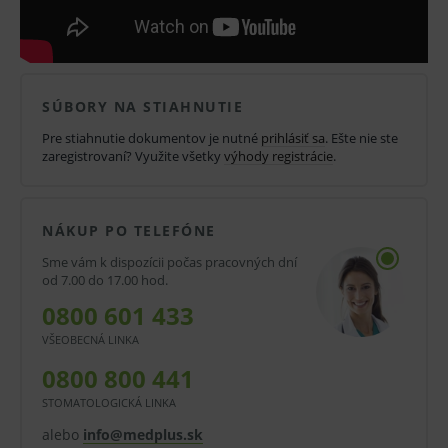
Ultra alebo MD 555.
1 x 2,5 l Orotol Plus, 1 x 2,5 l MD 555, 1 x 750 ml MD
550 , 1 x OroCup (servisný systém pre 2 l roztoku).
SÚBORY NA STIAHNUTIE
Pre stiahnutie dokumentov je nutné
prihlásiť sa
. Ešte nie ste
Dezinfekcia Dürr Dental neobsahuje
diizokyanáty.
zaregistrovaní? Využite všetky
výhody registrácie
.
V prípade porušenia zapečateného obalu tohto
NÁKUP PO TELEFÓNE
tovaru nie je z dôvodu ochrany zdravia alebo
Sme vám k dispozícii počas pracovných dní
hygienických dôvodov možné odstúpiť od kúpnej
od 7.00 do 17.00 hod.
zmluvy v lehote 14 dní.
0800 601 433
VŠEOBECNÁ LINKA
0800 800 441
STOMATOLOGICKÁ LINKA
alebo
info@medplus.sk