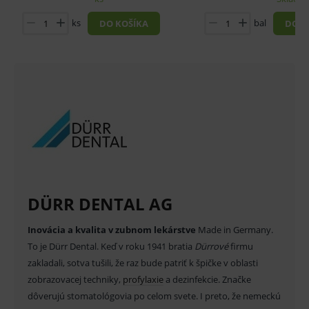
Analytické
Marketingové
ks
bal
DO KOŠÍKA
DO K
Technické – základné životné funkcie e-shopu
Nevyhnutné cookies umožňujú základné
funkcie ako voľba odborník/laik, prihlásenie
používateľa, vkladanie tovaru do košíka atď. Pre
správne používanie webu sú nutné.
Provider
/
Název
Vyprší
Popis
Doména
_sp_id.ef32
www.medplus.sk
2 roky
Cookie
pro
fungov
OnLine
smarts
PHPSESSID
Zavřením
Univer
PHP.net
DÜRR DENTAL AG
prohlížeče
identif
www.medplus.sk
použív
udržov
Inovácia a kvalita v zubnom lekárstve
Made in Germany.
promě
relací
To je Dürr Dental. Keď v roku 1941 bratia
Dürrové
firmu
uživate
zakladali, sotva tušili, že raz bude patriť k špičke v oblasti
_sp_ses.ef32
www.medplus.sk
30 minut
Cookie
zobrazovacej techniky,
profylaxie
a dezinfekcie. Značke
pro
fungov
dôverujú stomatológovia po celom svete. I preto, že nemeckú
OnLine
smarts