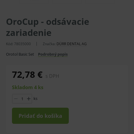
OroCup - odsávacie
zariadenie
Kód:
78035000
Značka:
DÜRR DENTAL AG
Orotol Basic Set
Podrobný popis
72,78 €
s DPH
Skladom 4 ks
ks
Pridať do košíka