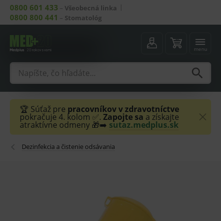
0800 601 433
–
Všeobecná linka
0800 800 441
–
Stomatológ
menu
🏆 Súťaž pre
pracovníkov v zdravotníctve
pokračuje 4. kolom ✅.
Zapojte sa
a získajte
atraktívne odmeny 🎁➡️
sutaz.medplus.sk
Dezinfekcia a čistenie odsávania