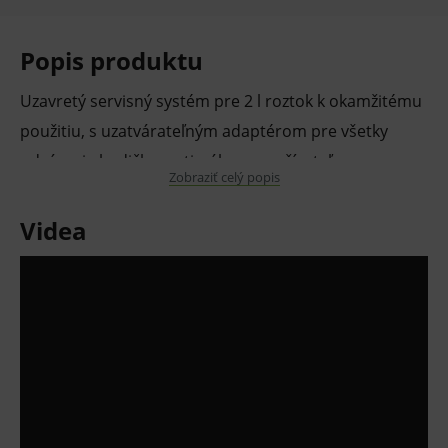
Popis produktu
Uzavretý servisný systém pre 2 l roztok k okamžitému
použitiu, s uzatvárateľným adaptérom pre všetky
odsávacie hadičky, optimálne pre užívateľa.
Zobraziť celý popis
Vlastnosti a výhody:
Videa
Vytvára zmes vzduchu a dezinfekčného a
čistiaceho roztoku pre účinné čistenie
odsávacieho systému.
Adaptér je vhodný k pripojeniu všetkých
odsávacích hadíc.
Systém na nasadenie a presatie hotových
roztokov. Vhodné pre Orotol Plus, Orotol