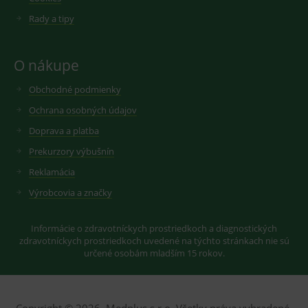
novou nebo
starou verzi
Rady a tipy
rozhraní
Youtube.
O nákupe
Obchodné podmienky
Ochrana osobných údajov
Doprava a platba
Prekurzory výbušnín
Reklamácia
Výrobcovia a značky
Informácie o zdravotníckych prostriedkoch a diagnostických
zdravotníckych prostriedkoch uvedené na týchto stránkach nie sú
určené osobám mladším 15 rokov.
Copyright © 2026, Medplus s.r.o. Všetky práva vyhradené.