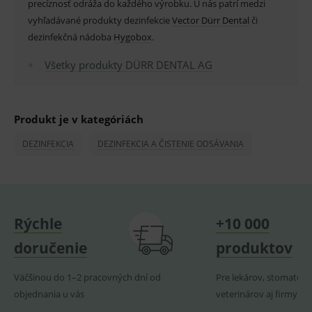
precíznosť odráža do každého výrobku. U nás patrí medzi
vyhľadávané produkty dezinfekcie
ssupp.vid
www.medplus.sk
Vector Dürr Dental
6 měsíců
či
Cookie
2 dny
pro
dezinfekčná nádoba
Hygobox
.
fungov
OnLine
smarts
Všetky produkty DÜRR DENTAL AG
lastVisitedProducts
www.medplus.sk
1 rok
Cookie
uchová
naposl
navští
Produkt je v kategóriách
produk
ssupp.visits
www.medplus.sk
6 měsíců
Cookie
DEZINFEKCIA
DEZINFEKCIA A ČISTENIE ODSÁVANIA
2 dny
pro
fungov
OnLine
smarts
CookieScriptConsent
1 rok
Tento 
CookieScript
cookie
www.medplus.sk
použív
Rýchle
+10 000
služba
Cookie
doručenie
produktov
Script.
zapama
předvo
souhla
Väčšinou do 1–2 pracovných dní od
Pre lekárov, stomatoló
soubo
objednania u vás
veterinárov aj firmy
cookie
návště