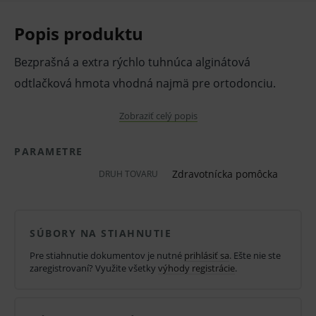
Popis produktu
Bezprašná a extra rýchlo tuhnúca alginátová
odtlačková hmota vhodná najmä pre ortodonciu.
Vlastnosti a výhody:
Zobraziť celý popis
vhodná pre deti a dospelých, obsahuje zložku
PARAMETRE
potláčajúcu dávivý reflex
Zdravotnícka pomôcka
DRUH TOVARU
bezprašná
tixotropná
vanilková príchuť, žltá farba
SÚBORY NA STIAHNUTIE
vysoko elastická
Pre stiahnutie dokumentov je nutné
prihlásiť sa
. Ešte nie ste
zaregistrovaní? Využite všetky
výhody registrácie
.
doba odliatia odtlačku, pri 100 % vlhkosti je 48
hodín