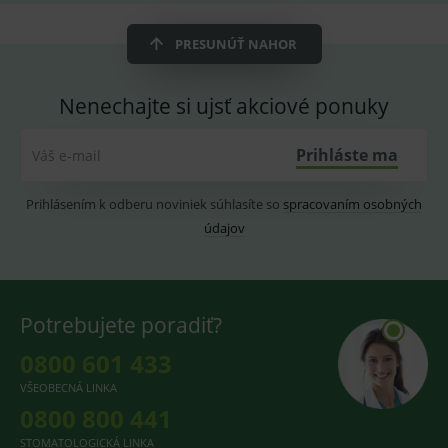
OnLine
smarts
PRESUNÚŤ NAHOR
CookieScriptConsent
1 rok
Tento 
CookieScript
cookie
www.medplus.sk
použív
služba
Nenechajte si ujsť akciové ponuky
Cookie
Script.
zapama
předvo
Prihláste ma
Váš e-mail
souhla
soubo
cookie
Prihlásením k odberu noviniek súhlasíte so
spracovaním osobných
návště
Je nutn
údajov
banne
cookie
Cookie
Script
fungov
správn
Potrebujete poradiť?
0800 601 433
VŠEOBECNÁ LINKA
Provider
/
Název
Vyprší
Popis
0800 800 441
Provider
Doména
/
Název
Vyprší
Popis
Doména
_gcl_au
3
Cookie
Google LLC
STOMATOLOGICKÁ LINKA