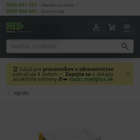
0800 601 433
–
Všeobecná linka
0800 800 441
–
Stomatológ
menu
🏆 Súťaž pre
pracovníkov v zdravotníctve
pokračuje 4. kolom ✅.
Zapojte sa
a získajte
atraktívne odmeny 🎁➡️
sutaz.medplus.sk
Algináty