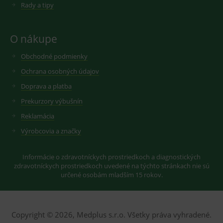
cookie
Rady a tipy
seznam.cz
nastavuje
googlu.
Youtube ke
Slouží pro
sledování
zobrazení
uživatelskýc
vhodné
O nákupe
předvoleb
reklamy.
pro videa
Youtube
_ga_GXRFBLV37P
.medplus.sk
2 roky
Cookie pro
Obchodné podmienky
vložená do
měření
webů; může
návštěvnosti
Ochrana osobných údajov
také určit,
ve službě
zda
google
Doprava a platba
návštěvník
analytics.
webu
Prekurzory výbušnín
používá
novou nebo
Reklamácia
starou verzi
rozhraní
Youtube.
Výrobcovia a značky
Informácie o zdravotníckych prostriedkoch a diagnostických
zdravotníckych prostriedkoch uvedené na týchto stránkach nie sú
určené osobám mladším 15 rokov.
Copyright © 2026, Medplus s.r.o. Všetky práva vyhradené.