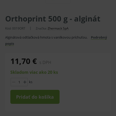
Orthoprint 500 g - alginát
Kód:
0019ORT
Značka:
Zhermack SpA
Alginátová odtlačková hmota s vanilkovou príchuťou.
Podrobný
popis
11,70 €
s DPH
Skladom viac ako 20 ks
ks
Pridať do košíka