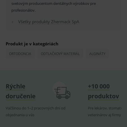
OnLine
svetovým producentom dentálnych výrobkov pre
smarts
profesionálov.
PHPSESSID
Zavřením
Univer
PHP.net
prohlížeče
identif
www.medplus.sk
použív
Všetky produkty Zhermack SpA
udržov
promě
relací
uživate
Produkt je v kategóriách
_sp_ses.ef32
www.medplus.sk
30 minut
Cookie
pro
fungov
ORTODONCIA
ODTLAČKOVÝ MATERIÁL
ALGINÁTY
OnLine
smarts
ssupp.vid
www.medplus.sk
6 měsíců
Cookie
2 dny
pro
fungov
OnLine
Rýchle
+10 000
smarts
lastVisitedProducts
www.medplus.sk
1 rok
Cookie
doručenie
produktov
uchová
naposl
navští
Väčšinou do 1–2 pracovných dní od
Pre lekárov, stomatoló
produk
objednania u vás
veterinárov aj firmy
ssupp.visits
www.medplus.sk
6 měsíců
Cookie
2 dny
pro
fungov