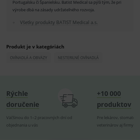
Portugalsku či Španielsku. Batist Medical sa pýši tým, že pri
smarts
výrobe dbá na zásady udržateľného rozvoja.
PHPSESSID
Zavřením
Univer
PHP.net
prohlížeče
identif
www.medplus.sk
Všetky produkty BATIST Medical a.s.
použív
udržov
promě
relací
uživate
Produkt je v kategóriách
_sp_ses.ef32
www.medplus.sk
30 minut
Cookie
pro
fungov
OVÍNADLÁ A OBVÄZY
NESTERILNÉ OVÍNADLÁ
OnLine
smarts
ssupp.vid
www.medplus.sk
6 měsíců
Cookie
2 dny
pro
fungov
OnLine
Rýchle
+10 000
smarts
lastVisitedProducts
www.medplus.sk
1 rok
Cookie
doručenie
produktov
uchová
naposl
navští
Väčšinou do 1–2 pracovných dní od
Pre lekárov, stomatoló
produk
objednania u vás
veterinárov aj firmy
ssupp.visits
www.medplus.sk
6 měsíců
Cookie
2 dny
pro
fungov