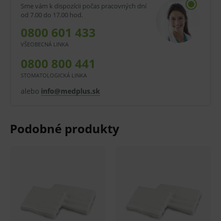
Sme vám k dispozícii počas pracovných dní
zdravotnej starostlivosti.
od 7.00 do 17.00 hod.
Vlastnosti a výhody:
0800 601 433
Hydrofilné ovínadlá.
VŠEOBECNÁ LINKA
Fixácia krytia.
0800 800 441
STOMATOLOGICKÁ LINKA
Pletené.
alebo
info@medplus.sk
Pevné, priedušné.
Vysoko savé.
Viskózová striža.
Nesterilné.
Rôzne šírky.
Oblasti použitia:
Fixácia krytia pri liečbe rán.
Zdravotná starostlivosť, vhodné pre všetky