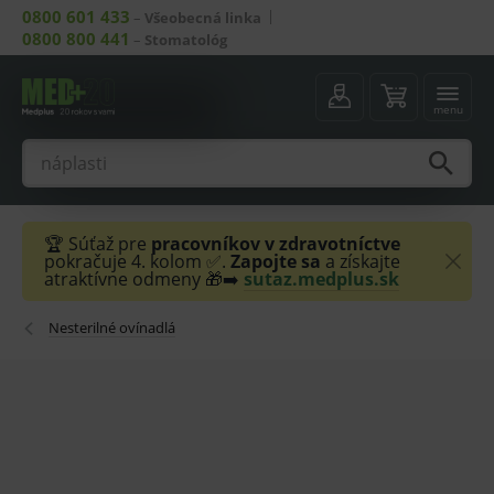
0800 601 433
–
Všeobecná linka
0800 800 441
–
Stomatológ
menu
🏆 Súťaž pre
pracovníkov v zdravotníctve
pokračuje 4. kolom ✅.
Zapojte sa
a získajte
atraktívne odmeny 🎁➡️
sutaz.medplus.sk
Nesterilné ovínadlá