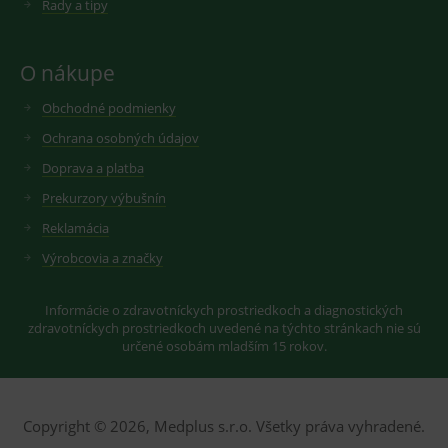
Rady a tipy
cookie
seznam.cz
nastavuje
googlu.
Youtube ke
Slouží pro
sledování
zobrazení
uživatelskýc
vhodné
O nákupe
předvoleb
reklamy.
pro videa
Youtube
Obchodné podmienky
_ga_GXRFBLV37P
.medplus.sk
2 roky
Cookie pro
vložená do
měření
webů; může
návštěvnosti
Ochrana osobných údajov
také určit,
ve službě
zda
google
Doprava a platba
návštěvník
analytics.
webu
Prekurzory výbušnín
používá
novou nebo
Reklamácia
starou verzi
rozhraní
Výrobcovia a značky
Youtube.
Informácie o zdravotníckych prostriedkoch a diagnostických
zdravotníckych prostriedkoch uvedené na týchto stránkach nie sú
určené osobám mladším 15 rokov.
Copyright © 2026, Medplus s.r.o. Všetky práva vyhradené.