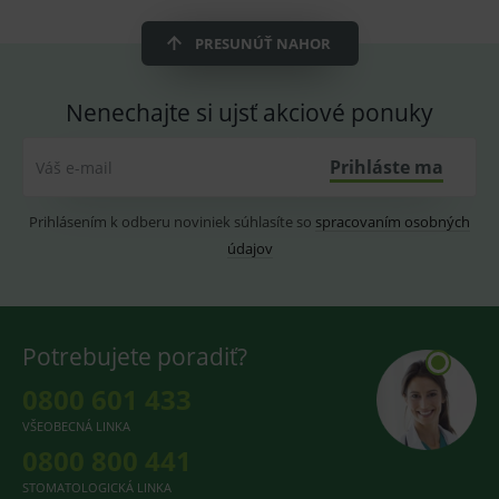
OnLine
smarts
PRESUNÚŤ NAHOR
CookieScriptConsent
1 rok
Tento 
CookieScript
cookie
www.medplus.sk
použív
služba
Nenechajte si ujsť akciové ponuky
Cookie
Script.
zapama
předvo
Prihláste ma
Váš e-mail
souhla
soubo
cookie
Prihlásením k odberu noviniek súhlasíte so
spracovaním osobných
návště
Je nutn
údajov
banne
cookie
Cookie
Script
fungov
správn
Potrebujete poradiť?
0800 601 433
VŠEOBECNÁ LINKA
Provider
/
Název
Vyprší
Popis
0800 800 441
Provider
Doména
/
Název
Vyprší
Popis
Doména
_gcl_au
3
Cookie
Google LLC
STOMATOLOGICKÁ LINKA