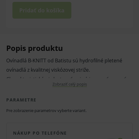
Pridať do košíka
Popis produktu
Ovínadlá B-KNITT od Batistu sú hydrofilné pletené
ovínadlá z kvalitnej viskózovej striže.
Charakteristickými vlastnosťami sú jemnosť, savosť a
Zobraziť celý popis
priedušnosť. Sú pletené v šírke, vďaka čomu majú
pevný a nestrapkavý okraj. K dispozícii v rôznych
PARAMETRE
šírkach a dĺžkach. Nesterilné.
Pre zobrazenie parametrov vyberte variant.
Hydrofilné pletené ovínadlá sa používajú najmä na
NÁKUP PO TELEFÓNE
fixačné účely, majú široké spektrum použitia v