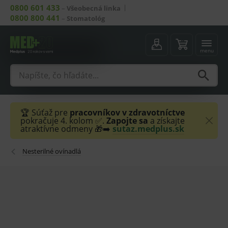
0800 601 433
–
Všeobecná linka
0800 800 441
–
Stomatológ
menu
🏆 Súťaž pre
pracovníkov v zdravotníctve
pokračuje 4. kolom ✅.
Zapojte sa
a získajte
atraktívne odmeny 🎁➡️
sutaz.medplus.sk
Nesterilné ovínadlá