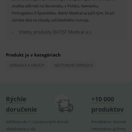
fungov
OnLine
značka sídli tiež na Slovensku, v Poľsku, Nemecku,
smarts
Portugalsku či Španielsku. Batist Medical sa pýši tým, že pri
PHPSESSID
Zavřením
Univer
PHP.net
výrobe dbá na zásady udržateľného rozvoja.
prohlížeče
identif
www.medplus.sk
použív
udržov
Všetky produkty BATIST Medical a.s.
promě
relací
uživate
_sp_ses.ef32
www.medplus.sk
30 minut
Cookie
Produkt je v kategóriách
pro
fungov
OnLine
OVÍNADLÁ A OBVÄZY
NESTERILNÉ OVÍNADLÁ
smarts
ssupp.vid
www.medplus.sk
6 měsíců
Cookie
2 dny
pro
fungov
OnLine
smarts
Rýchle
+10 000
lastVisitedProducts
www.medplus.sk
1 rok
Cookie
uchová
doručenie
produktov
naposl
navští
produk
Väčšinou do 1–2 pracovných dní od
Pre lekárov, stomatoló
ssupp.visits
www.medplus.sk
6 měsíců
Cookie
objednania u vás
veterinárov aj firmy
2 dny
pro