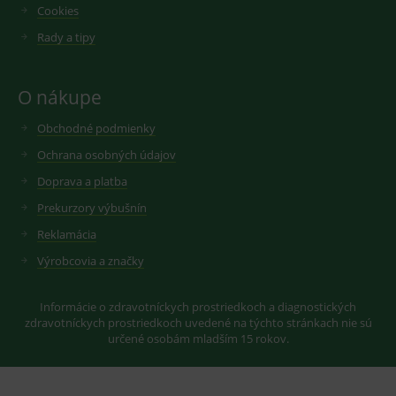
měsíců
soubor
Cookies
.youtube.com
sid
.seznam.cz
1 měsíc
Cookie od
cookie
seznam.cz
nastavuje
Rady a tipy
googlu.
Youtube ke
Slouží pro
sledování
zobrazení
uživatelskýc
vhodné
předvoleb
reklamy.
O nákupe
pro videa
Youtube
_ga_GXRFBLV37P
.medplus.sk
2 roky
Cookie pro
vložená do
měření
Obchodné podmienky
webů; může
návštěvnosti
také určit,
ve službě
Ochrana osobných údajov
zda
google
návštěvník
analytics.
Doprava a platba
webu
používá
Prekurzory výbušnín
novou nebo
starou verzi
rozhraní
Reklamácia
Youtube.
Výrobcovia a značky
Informácie o zdravotníckych prostriedkoch a diagnostických
zdravotníckych prostriedkoch uvedené na týchto stránkach nie sú
určené osobám mladším 15 rokov.