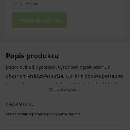
bal
Pridať do košíka
Popis produktu
Batist ovínadlá pletené, vyrobené z polyesteru s
obsahom viskózovej striže, ktorá im dodáva potrebnú
jemnosť, savosť a priedušnosť. Sú pletené v šírke, čo
Zobraziť celý popis
zaručuje pevný a nepúšťajúci okraj.
Nesterilné.
PARAMETRE
Pre zobrazenie parametrov vyberte variant.
V balení 10 ks.