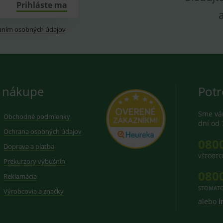
Prihláste ma
aním osobných údajov
 nákupe
Potr
Sme vám
Obchodné podmienky
dní od 
Ochrana osobných údajov
080
Doprava a platba
VŠEOBEC
Prekurzory výbušnín
080
Reklamácia
STOMATO
Výrobcovia a značky
alebo
i