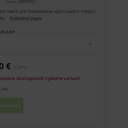
Značka:
DENTSPLY
h matríc pre zhotovovanie výplní kavít II. triedy v
eku.
Podrobný popis
ARIANT
0 €
s DPH
razenie dostupnosti vyberte variant
bal
 do košíka