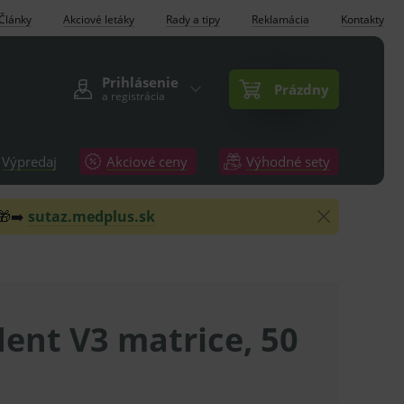
Články
Akciové letáky
Rady a tipy
Reklamácia
Kontakty
Prihlásenie
Prázdny
a registrácia
Výpredaj
Akciové ceny
Výhodné sety
 🎁➡️
sutaz.medplus.sk
ent V3 matrice, 50