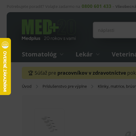
0800 601 433
Potrebujete poradiť? Volajte zadarmo na
–
Všeobecná
Stomatológ
Lekár
Veterin
🏆 Súťaž pre
pracovníkov v zdravotníctve
pokr
Úvod
Príslušenstvo pre výplne
Klinky, matrice, brús