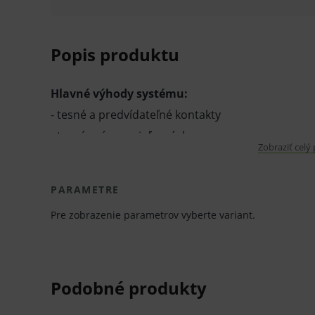
Popis produktu
Hlavné výhody systému:
- tesné a predvídateľné kontakty
- tesný uzáver pri ďasnách
Zobraziť celý
- redukované dokončovanie a leštenie
- matrice s EZ poťahom
PARAMETRE
- mikrotenký nepriľnavý povrch pre ľahké odstrán
Pre zobrazenie parametrov vyberte variant.
Obsah: 50 ks
V prípade porušenia zapečateného obalu tohto to
hygienických dôvodov možné odstúpiť od kúpnej z