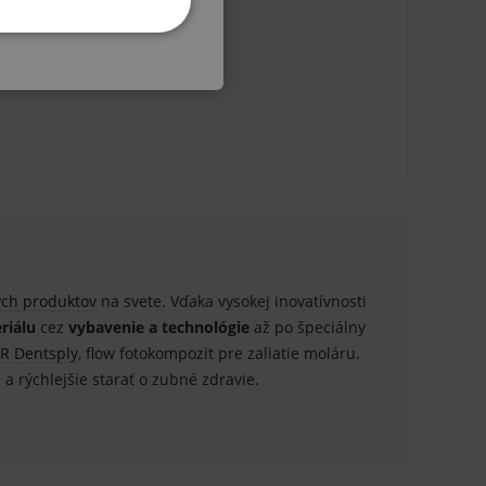
KETINGOVÉ
u do košíka atď. Pre správne
ch produktov
na svete. Vďaka vysokej inovatívnosti
.
riálu
cez
vybavenie a technológie
až po špeciálny
nných relací uživatelů
R Dentsply
, flow fotokompozit pre zaliatie moláru.
 a rýchlejšie starať o zubné zdravie.
.
.
ů.