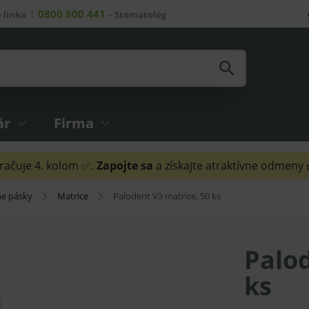
0800 800 441
 linka
–
Stomatológ
ár
Firma
ačuje 4. kolom ✅.
Zapojte sa
a získajte atraktívne odmeny
ne pásky
Matrice
Palodent V3 matrice, 50 ks
Palod
ks