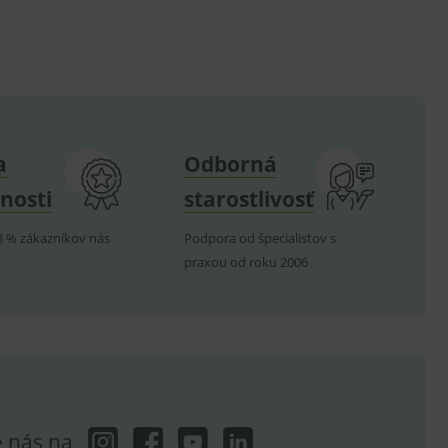
.
om k zapamatování
e nutné, aby banner cookie
a
Odborná
hodné reklamy.
nosti
starostlivosť
e analytics.
poruje cookies a
8 % zákazníkov nás
Podpora od špecialistov s
e analytics.
praxou od roku 2006
hodné reklamy.
e analytics.
telských předvoleb pro
těvník webu používá
dování zobrazení
ení vhodné reklamy.
e analytics.
e nás na