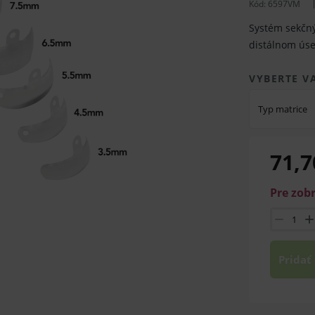
Kód:
6597VM
Systém sekčnýc
distálnom ús
VYBERTE V
Typ matrice
71,7
Pre zob
Pridať