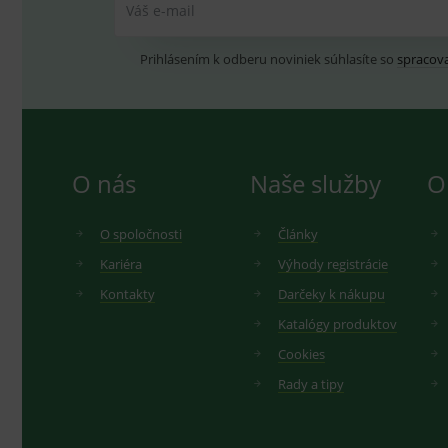
Váš e-mail
Prihlásením k odberu noviniek súhlasíte so
spracov
O nás
Naše služby
O
O spoločnosti
Články
Kariéra
Výhody registrácie
Kontakty
Darčeky k nákupu
Katalógy produktov
Cookies
Rady a tipy