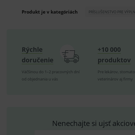
ssupp.visits
Produkt je v kategóriách
PRÍSLUŠENSTVO PRE VÝPL
CookieScriptConsent
C
P
Název
Pro
D
Název
Rýchle
+10 000
Do
_gcl_au
G
doručenie
produktov
.
_gat_UA-
.me
193359858-4
test_cookie
G
Väčšinou do 1–2 pracovných dní
Pre lekárov, stomato
_ga
.d
Goo
.me
od objednania u vás
veterinárov aj firmy
IDE
G
_gid
.d
Goo
.me
VISITOR_INFO1_LIVE
G
YSC
.
Goo
.yo
sid
.se
_ga_GXRFBLV37P
.me
Nenechajte si ujsť akcio