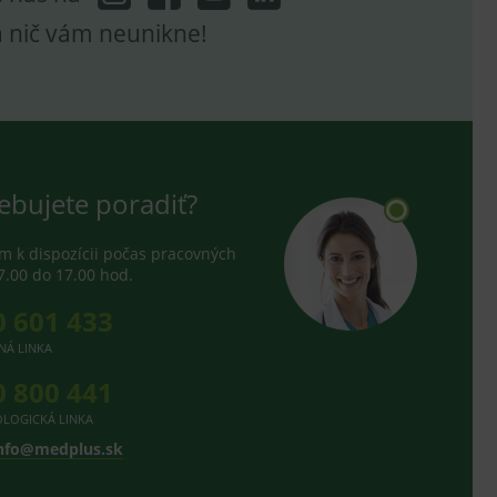
a nič vám neunikne!
ebujete poradiť?
 k dispozícii počas pracovných
7.00 do 17.00 hod.
0 601 433
NÁ LINKA
0 800 441
LOGICKÁ LINKA
nfo@medplus.sk