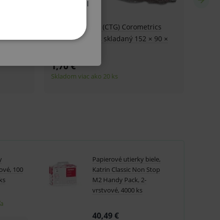
ribútor ZP atď.) a oboznámil
KETINGOVÉ
u do košíka atď. Pre správne
y
Papierové utierky biele,
.
ové, 100
Katrin Classic Non Stop
nných relací uživatelů
ks
M2 Handy Pack, 2-
vrstvové, 4000 ks
.
ľa
.
40,49 €