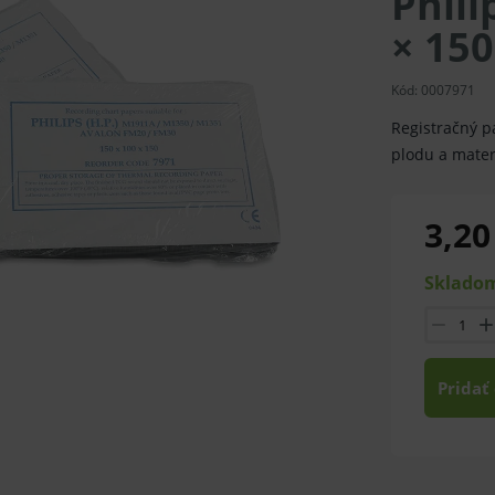
Phili
× 15
Kód:
0007971
Registračný p
plodu a mater
3,20
Skladom
Pridať