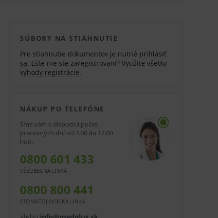
SÚBORY NA STIAHNUTIE
Pre stiahnutie dokumentov je nutné
prihlásiť
sa
. Ešte nie ste zaregistrovaní? Využite všetky
výhody registrácie
.
NÁKUP PO TELEFÓNE
Sme vám k dispozícii počas
pracovných dní od 7.00 do 17.00
hod.
0800 601 433
VŠEOBECNÁ LINKA
0800 800 441
STOMATOLOGICKÁ LINKA
alebo
info@medplus.sk