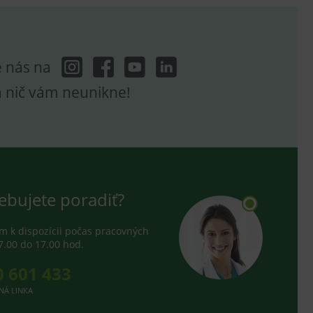
e analytics.
e nás na
a nič vám neunikne!
ebujete poradiť?
 k dispozícii počas pracovných
7.00 do 17.00 hod.
0 601 433
NÁ LINKA