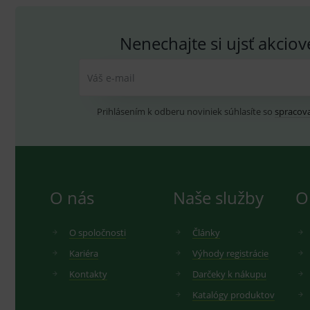
_ga_GXRFBLV37P
.me
Nenechajte si ujsť akcio
Váš e-mail
Prihlásením k odberu noviniek súhlasíte so
spracov
O nás
Naše služby
O
O spoločnosti
Články
Kariéra
Výhody registrácie
Kontakty
Darčeky k nákupu
Katalógy produktov