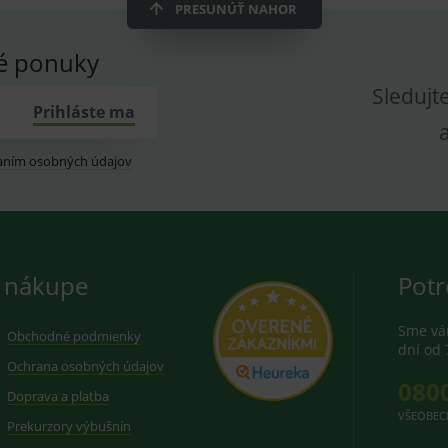
dplus.sk
2 roky
Cookie pro měření návštěvnosti ve službě googl
PRESUNÚŤ NAHOR
vé ponuky
Sledujt
Prihláste ma
aním osobných údajov
 nákupe
Potr
Sme vám
Obchodné podmienky
dní od 
Ochrana osobných údajov
080
Doprava a platba
VŠEOBEC
Prekurzory výbušnín