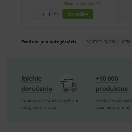
Skladom viac ako 20 bal
lastVisitedProducts
bal
DO KOŠÍKA
ssupp.visits
CookieScriptConsent
C
Produkt je v kategóriách
RÖNTGENOLÓGIA A ULTRA
P
Název
Pro
D
Název
Do
_gcl_au
G
.
_gat_UA-
.me
193359858-4
Rýchle
+10 000
test_cookie
G
_ga
.d
Goo
doručenie
produktov
.me
IDE
G
_gid
.d
Goo
Väčšinou do 1–2 pracovných dní
Pre lekárov, stomato
.me
VISITOR_INFO1_LIVE
G
od objednania u vás
veterinárov aj firmy
YSC
.
Goo
.yo
sid
.se