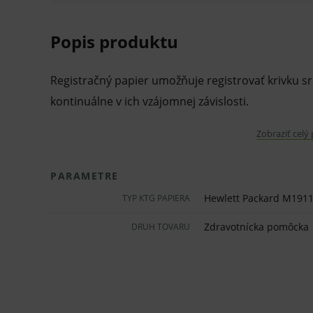
Popis produktu
Registračný papier umožňuje registrovať krivku sr
kontinuálne v ich vzájomnej závislosti.
Vlastnosti a výhody:
Zobraziť celý
Pre kardiotokograf Hewlett-Packard, Philli
PARAMETRE
Skladaný.
Hewlett Packard M1911A
TYP KTG PAPIERA
Počet listov 150.
Zdravotnícka pomôcka
DRUH TOVARU
Predtlačený zelený raster 0 – 200.
Rozmery: