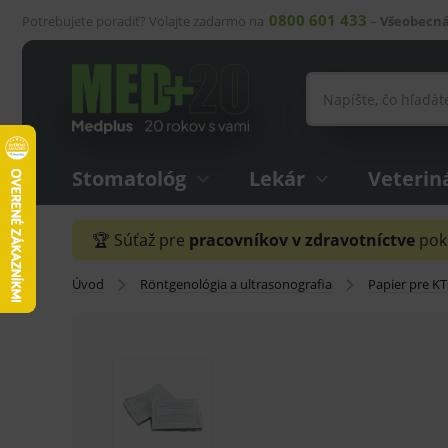
0800 601 433
Potrebujete poradiť? Volajte zadarmo na
–
Všeobecná
Stomatológ
Lekár
Veterin
🏆 Súťaž pre
pracovníkov v zdravotníctve
pokr
Úvod
Röntgenológia a ultrasonografia
Papier pre KT