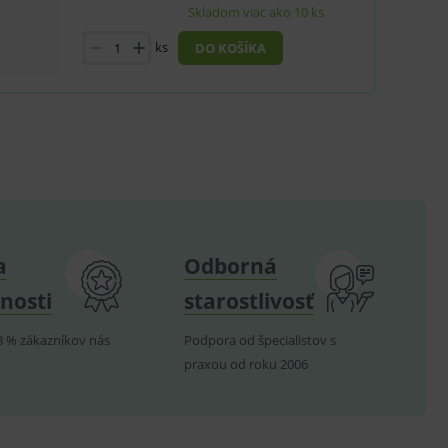
Skladom viac ako 10 ks
ů.
ks
DO KOŠÍKA
.
om k zapamatování
e nutné, aby banner cookie
hodné reklamy.
e analytics.
a
Odborná
poruje cookies a
e analytics.
nosti
starostlivosť
hodné reklamy.
e analytics.
8 % zákazníkov nás
Podpora od špecialistov s
telských předvoleb pro
praxou od roku 2006
těvník webu používá
dování zobrazení
ení vhodné reklamy.