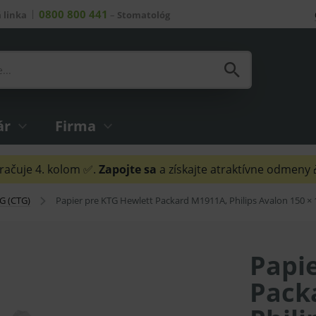
0800 800 441
 linka
–
Stomatológ
ár
Firma
ačuje 4. kolom ✅.
Zapojte sa
a získajte atraktívne odmeny
G (CTG)
Papier pre KTG Hewlett Packard M1911A, Philips Avalon 150 ×
Papi
Pack