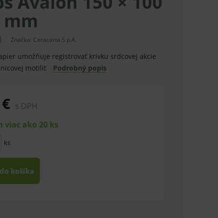
ps Avalon 150 × 100
0 mm
Značka:
Ceracarta S.p.A.
apier umožňuje registrovať krivku srdcovej akcie
nicovej motilit
Podrobný popis
 €
s DPH
 viac ako 20 ks
ks
 do košíka