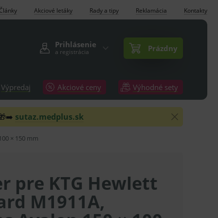
Články
Akciové letáky
Rady a tipy
Reklamácia
Kontakty
Prihlásenie
Prázdny
a registrácia
Výpredaj
Akciové ceny
Výhodné sety
 🎁➡️
sutaz.medplus.sk
 100 × 150 mm
er pre KTG Hewlett
ard M1911A,