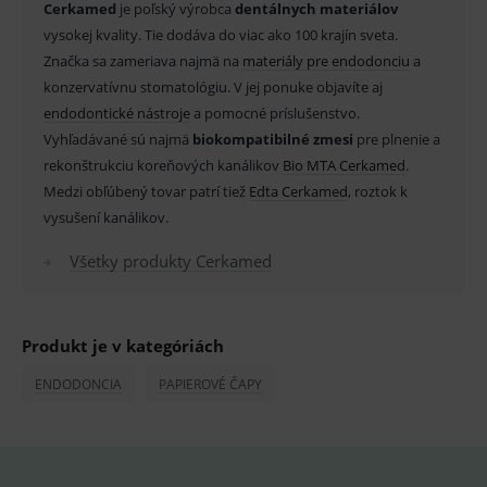
Název
Vyprší
Popis
Cerkamed
je poľský výrobca
dentálnych materiálov
Doména
vysokej kvality. Tie dodáva do viac ako 100 krajín sveta.
_sp_id.ef32
www.medplus.sk
2 roky
Cookie
Značka sa zameriava najmä na
materiály pre endodonciu
a
pro
fungov
konzervatívnu stomatológiu. V jej ponuke objavíte aj
OnLine
smarts
endodontické nástroje
a pomocné príslušenstvo.
Vyhľadávané sú najmä
PHPSESSID
biokompatibilné zmesi
pre plnenie a
Zavřením
Univer
PHP.net
prohlížeče
identif
www.medplus.sk
rekonštrukciu koreňových kanálikov
Bio MTA Cerkamed
.
použív
udržov
Medzi obľúbený tovar patrí tiež
Edta Cerkamed
, roztok k
promě
relací
vysušení kanálikov.
uživate
Všetky produkty Cerkamed
_sp_ses.ef32
www.medplus.sk
30 minut
Cookie
pro
fungov
OnLine
smarts
Produkt je v kategóriách
ssupp.vid
www.medplus.sk
6 měsíců
Cookie
2 dny
pro
ENDODONCIA
PAPIEROVÉ ČAPY
fungov
OnLine
smarts
lastVisitedProducts
www.medplus.sk
1 rok
Cookie
uchová
naposl