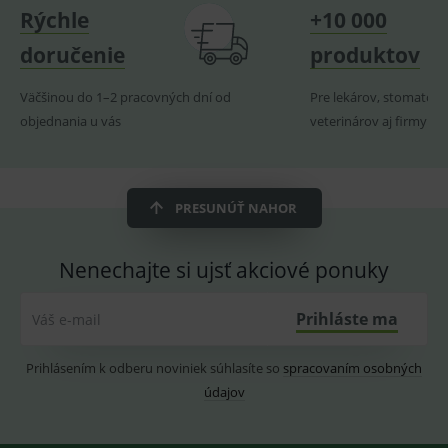
navští
Rýchle
+10 000
produk
ssupp.visits
www.medplus.sk
6 měsíců
Cookie
doručenie
produktov
2 dny
pro
fungov
OnLine
Väčšinou do 1–2 pracovných dní od
Pre lekárov, stomatoló
smarts
objednania u vás
veterinárov aj firmy
CookieScriptConsent
1 rok
Tento 
CookieScript
cookie
www.medplus.sk
použív
služba
Cookie
Script.
PRESUNÚŤ NAHOR
zapama
předvo
souhla
soubo
Nenechajte si ujsť akciové ponuky
cookie
návště
Je nutn
banne
Prihláste ma
Váš e-mail
cookie
Cookie
Script
Prihlásením k odberu noviniek súhlasíte so
spracovaním osobných
fungov
správn
údajov