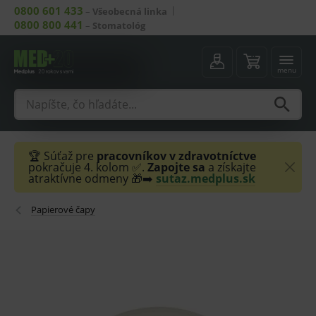
0800 601 433
–
Všeobecná linka
0800 800 441
–
Stomatológ
menu
🏆 Súťaž pre
pracovníkov v zdravotníctve
pokračuje 4. kolom ✅.
Zapojte sa
a získajte
atraktívne odmeny 🎁➡️
sutaz.medplus.sk
Papierové čapy