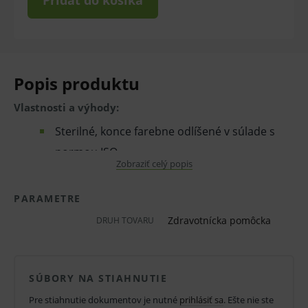
Pridať do košíka
Popis produktu
Vlastnosti a výhody:
Sterilné, konce farebne odlíšené v súlade s
normou ISO.
Zobraziť celý popis
Excelentná absorpčná kapacita, čap zostáva
pevný aj úplne nasiaknutý.
PARAMETRE
Čapy sú silné, pevné a ohybné s rozmerovou
Zdravotnícka pomôcka
DRUH TOVARU
stálosťou.
Neobsahujú chemické činidlá.
SÚBORY NA STIAHNUTIE
V praktickom balení s ochranou proti
Pre stiahnutie dokumentov je nutné
prihlásiť sa
. Ešte nie ste