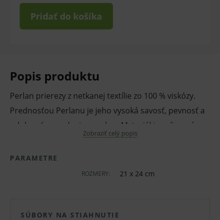
Pridať do košíka
Popis produktu
Perlan prierezy z netkanej textílie zo 100 % viskózy.
Prednosťou Perlanu je jeho vysoká savosť, pevnosť a
odolnosť za sucha i za mokra. Materiál je príjemný na
Zobraziť celý popis
dotyk. Perlan je vhodný pre priamy styk s pokožkou i
potravinami. Vyrába sa z prírodného materiálu, je
PARAMETRE
ekologicky odbúrateľný a možno ho likvidovať aj
21 x 24 cm
ROZMERY:
kompostovaním.
Používa sa v zdravotníctve ako podložka pod
SÚBORY NA STIAHNUTIE