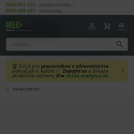
0800 601 433
–
Všeobecná linka
0800 800 441
–
Stomatológ
menu
🏆 Súťaž pre
pracovníkov v zdravotníctve
pokračuje 4. kolom ✅.
Zapojte sa
a získajte
atraktívne odmeny 🎁➡️
sutaz.medplus.sk
Perlan (Pervin)