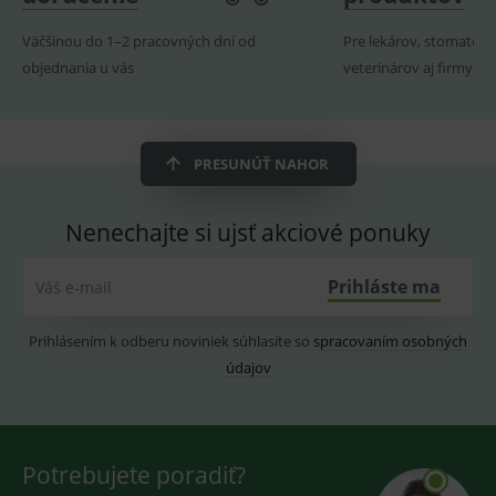
fungov
OnLine
Väčšinou do 1–2 pracovných dní od
Pre lekárov, stomatoló
smarts
objednania u vás
veterinárov aj firmy
ssupp.vid
www.medplus.sk
6 měsíců
Cookie
2 dny
pro
fungov
OnLine
smarts
PRESUNÚŤ NAHOR
lastVisitedProducts
www.medplus.sk
1 rok
Cookie
uchová
naposl
navští
Nenechajte si ujsť akciové ponuky
produk
ssupp.visits
www.medplus.sk
6 měsíců
Cookie
2 dny
pro
Prihláste ma
Váš e-mail
fungov
OnLine
smarts
Prihlásením k odberu noviniek súhlasíte so
spracovaním osobných
CookieScriptConsent
1 rok
Tento 
CookieScript
údajov
cookie
www.medplus.sk
použív
služba
Cookie
Script.
zapama
Potrebujete poradiť?
předvo
souhla