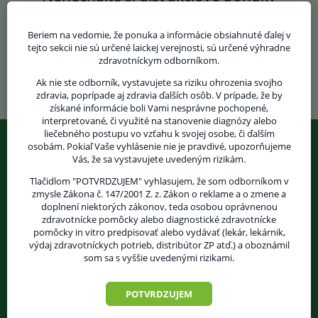
Prihláste ma
Váš e-mail
Beriem na vedomie, že ponuka a informácie obsiahnuté ďalej v
tejto sekcii nie sú určené laickej verejnosti, sú určené výhradne
zdravotníckym odborníkom.
Prihlásením k odberu noviniek súhlasíte so
spracovaním osobných
Ak nie ste odborník, vystavujete sa riziku ohrozenia svojho
údajov
zdravia, poprípade aj zdravia ďalších osôb. V prípade, že by
získané informácie boli Vami nesprávne pochopené,
interpretované, či využité na stanovenie diagnózy alebo
liečebného postupu vo vzťahu k svojej osobe, či ďalším
osobám. Pokiaľ Vaše vyhlásenie nie je pravdivé, upozorňujeme
Potrebujete poradiť?
Vás, že sa vystavujete uvedeným rizikám.
0800 601 433
Tlačidlom "POTVRDZUJEM" vyhlasujem, že som odborníkom v
zmysle Zákona č. 147/2001 Z. z. Zákon o reklame a o zmene a
VŠEOBECNÁ LINKA
doplnení niektorých zákonov, teda osobou oprávnenou
0800 800 441
zdravotnícke pomôcky alebo diagnostické zdravotnícke
pomôcky in vitro predpisovať alebo vydávať (lekár, lekárnik,
STOMATOLOGICKÁ LINKA
výdaj zdravotníckych potrieb, distribútor ZP atď.) a oboznámil
alebo
info@medplus.sk
som sa s vyššie uvedenými rizikami.
POTVRDZUJEM
O nás