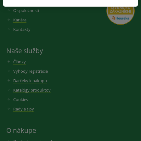
O spoločnosti
Kariéra
Kontakty
Naše služby
Články
Výhody registrácie
Darčeky k nákupu
Katalógy produktov
Cookies
Rady a tipy
O nákupe