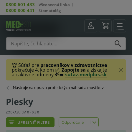
0800 601 433
–
Všeobecná linka
0800 800 441
–
Stomatológ
menu
🏆 Súťaž pre
pracovníkov v zdravotníctve
pokračuje 4. kolom ✅.
Zapojte sa
a získajte
atraktívne odmeny 🎁➡️
sutaz.medplus.sk
Nástroje na opravu protetických náhrad a mostíkov
Piesky
ZOBRAZUJEM
0
-
0
Z
0
UPRESNIŤ FILTRE
Odporúčané
Odporúčané
Najlacnejšie