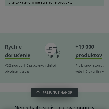
V tejto kategórii nie sú žiadne produkty.
Najdrahšie
Najnovšie
Rýchle
+10 000
doručenie
produktov
Väčšinou do 1–2 pracovných dní od
Pre lekárov, stomatoló
objednania u vás
veterinárov aj firmy
PRESUNÚŤ NAHOR
Nenechajte si ujsť akciové ponuky