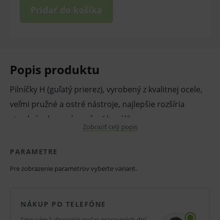
Pridať do košíka
Popis produktu
Pilníčky H (guľatý prierez), vyrobený z kvalitnej ocele,
veľmi pružné a ostré nástroje, najlepšie rozšíria
strednú a koronárnu časť kanáliku.
Zobraziť celý popis
Obsah: 6ks
PARAMETRE
Pre zobrazenie parametrov vyberte variant.
V prípade porušenia zapečateného obalu tohto
NÁKUP PO TELEFÓNE
tovaru nie je z dôvodu ochrany zdravia alebo
Sme vám k dispozícii počas pracovných dní