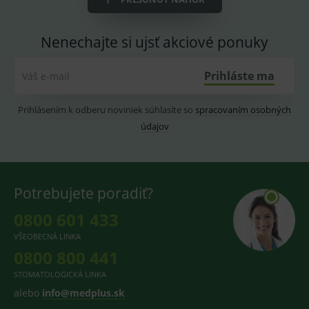
2 dny
pro
fungov
OnLine
smarts
Nenechajte si ujsť akciové ponuky
lastVisitedProducts
www.medplus.sk
1 rok
Cookie
uchová
Prihláste ma
Váš e-mail
naposl
navští
produk
Prihlásením k odberu noviniek súhlasíte so
spracovaním osobných
ssupp.visits
www.medplus.sk
6 měsíců
Cookie
2 dny
pro
údajov
fungov
OnLine
smarts
CookieScriptConsent
1 rok
Tento 
CookieScript
cookie
www.medplus.sk
Potrebujete poradiť?
použív
služba
Cookie
0800 601 433
Script.
zapama
VŠEOBECNÁ LINKA
předvo
souhla
0800 800 441
soubo
cookie
STOMATOLOGICKÁ LINKA
návště
Je nutn
alebo
info@medplus.sk
banne
cookie