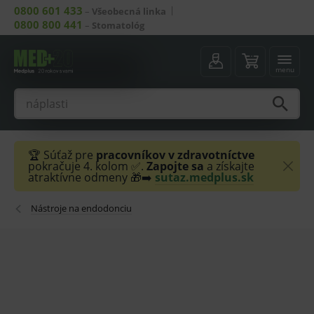
0800 601 433
–
Všeobecná linka
0800 800 441
–
Stomatológ
menu
🏆 Súťaž pre
pracovníkov v zdravotníctve
pokračuje 4. kolom ✅.
Zapojte sa
a získajte
atraktívne odmeny 🎁➡️
sutaz.medplus.sk
Nástroje na endodonciu