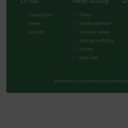
O nás
Naše služby
O
O spoločnosti
Články
Kariéra
Výhody registrácie
Kontakty
Darčeky k nákupu
Katalógy produktov
Cookies
Rady a tipy
Informácie o zdravotníckych prostriedkoch