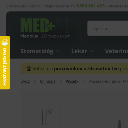
0800 601 433
Potrebujete poradiť? Volajte zadarmo na
–
Všeobecná
Stomatológ
Lekár
Veterin
🏆 Súťaž pre
pracovníkov v zdravotníctve
pokr
Úvod
Chirurgia
Pinzety
Pinzeta chirurgická, 14