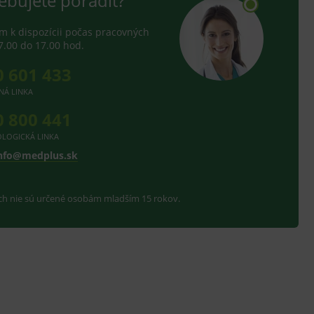
ebujete poradiť?
 k dispozícii počas pracovných
7.00 do 17.00 hod.
0 601 433
NÁ LINKA
0 800 441
LOGICKÁ LINKA
nfo@medplus.sk
ach nie sú určené osobám mladším 15 rokov.