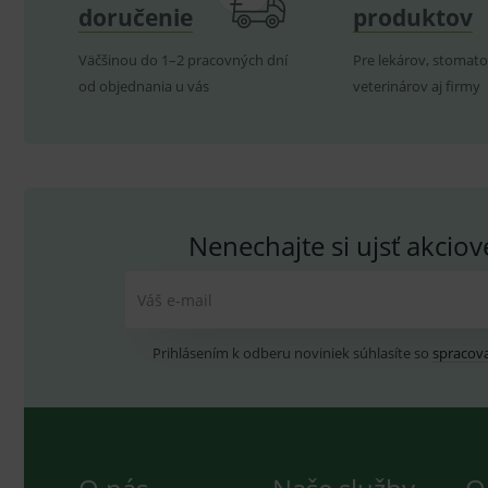
doručenie
produktov
P
Název
Väčšinou do 1–2 pracovných dní
Pre lekárov, stomato
Pro
D
Název
Do
od objednania u vás
veterinárov aj firmy
_gcl_au
G
.
_gat_UA-
.me
193359858-4
test_cookie
G
_ga
.d
Goo
.me
IDE
G
_gid
.d
Goo
.me
Nenechajte si ujsť akcio
VISITOR_INFO1_LIVE
G
YSC
.
Goo
.yo
Váš e-mail
sid
.se
_ga_GXRFBLV37P
.me
Prihlásením k odberu noviniek súhlasíte so
spracov