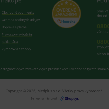
 nákupe
Potr
Sme vám
Obchodné podmienky
dní od 
Ochrana osobných údajov
080
Doprava a platba
VŠEOBEC
Prekurzory výbušnín
080
Reklamácia
STOMATO
Výrobcovia a značky
alebo
i
 a diagnostických zdravotníckych prostriedkoch uvedené na týchto stránk
Copyright © 2026, Medplus s.r.o. Všetky práva vyhradené.
E-shop na mieru od