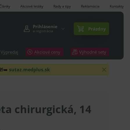
Články
Akciové letáky
Rady a tipy
Reklamácia
Kontakty
Prihlásenie
Prázdny
a registrácia
Výpredaj
Akciové ceny
Výhodné sety
 🎁➡️
sutaz.medplus.sk
ta chirurgická, 14