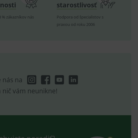
nosti
starostlivosť
8 % zákazníkov nás
Podpora od špecialistov s
praxou od roku 2006
hodné reklamy.
e analytics.
poruje cookies a
e analytics.
hodné reklamy.
e analytics.
telských předvoleb pro
těvník webu používá
dování zobrazení
e nás na
ení vhodné reklamy.
a nič vám neunikne!
e analytics.