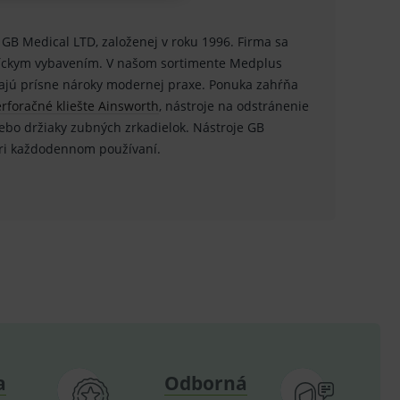
i GB Medical LTD, založenej v roku 1996. Firma sa
níckym vybavením. V našom sortimente Medplus
ĺňajú prísne nároky modernej praxe. Ponuka zahŕňa
u do košíka atď. Pre správne
rforačné kliešte Ainsworth
, nástroje na odstránenie
ebo držiaky zubných zrkadielok. Nástroje GB
i každodennom používaní.
.
nných relací uživatelů
.
.
ů.
.
om k zapamatování
e nutné, aby banner cookie
a
Odborná