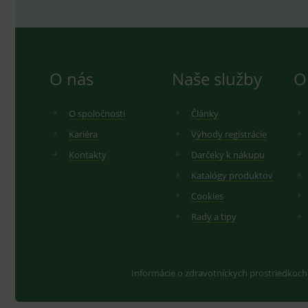
IDE
G
_gid
.d
Goo
.me
VISITOR_INFO1_LIVE
G
YSC
.
Goo
.yo
O nás
Naše služby
O
sid
.se
_ga_GXRFBLV37P
.me
O spoločnosti
Články
Kariéra
Výhody registrácie
Kontakty
Darčeky k nákupu
Katalógy produktov
Cookies
Rady a tipy
Informácie o zdravotníckych prostriedkoch