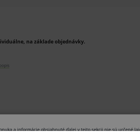
dividuálne, na základe objednávky.
 popis
áterom
e atď.
o kvalitného plastu a môžu byť dodávané v
uka a informácie obsiahnuté ďalej v tejto sekcii nie sú určené lai
výhradne zdravotníckym odborníkom.