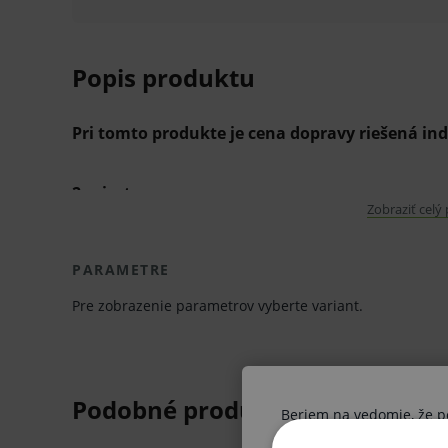
Popis produktu
Pri tomto produkte je cena dopravy riešená in
2-miestna
Zobraziť celý
• dĺžka lavice 1000 mm
• hĺbka lavičky 400 mm
PARAMETRE
• Výška stola 800 mm
Pre zobrazenie parametrov vyberte variant.
• dvojmiestny model
• kovové podklady natreté čiernym práškovým n
• vhodné pre čakárne, verejné priestory, kancelári
• sedáky a operadlá sedadiel sú vyrobené z vysok
Beriem na vedomie, že pon
niekoľkých farbách