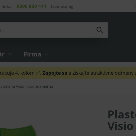
0800 800 441
 linka
–
Stomatológ
ár
Firma
ačuje 4. kolom ✅.
Zapojte sa
a získajte atraktívne odmeny
ca zelená Visio - podnož čierna
Plast
Visio