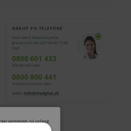
NÁKUP PO TELEFÓNE
Sme vám k dispozícii počas
pracovných dní od 7.00 do 17.00
hod.
0800 601 433
VŠEOBECNÁ LINKA
0800 800 441
STOMATOLOGICKÁ LINKA
alebo
info@medplus.sk
ckej verejnosti, sú určené