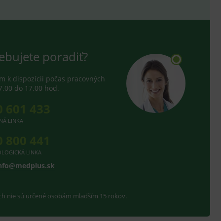
hodné reklamy.
e analytics.
telských předvoleb pro
těvník webu používá
dování zobrazení
ebujete poradiť?
ení vhodné reklamy.
e analytics.
 k dispozícii počas pracovných
7.00 do 17.00 hod.
0 601 433
NÁ LINKA
0 800 441
LOGICKÁ LINKA
nfo@medplus.sk
ach nie sú určené osobám mladším 15 rokov.