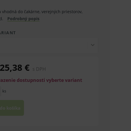
a vhodná do čakárne, verejných priestorov,
od.
Podrobný popis
ARIANT
25,38 €
s DPH
razenie dostupnosti vyberte variant
ks
 do košíka