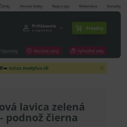
Články
Akciové letáky
Rady a tipy
Reklamácia
Kontakty
Prihlásenie
Prázdny
a registrácia
Výpredaj
Akciové ceny
Výhodné sety
 🎁➡️
sutaz.medplus.sk
ová lavica zelená
 - podnož čierna