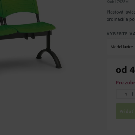
Kód:
LC928M
Plastová lavic
ordinácií a p
VYBERTE V
Model lavice
od 4
Pre zob
Pridať