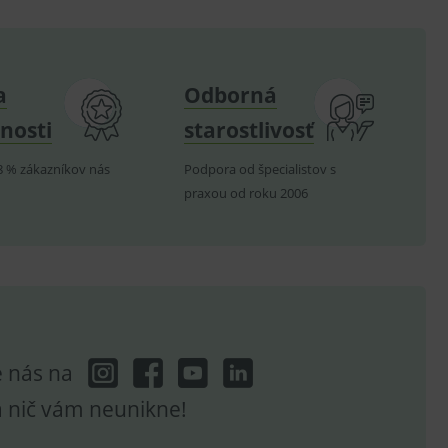
.
nných relací uživatelů
a
Odborná
.
.
nosti
starostlivosť
ů.
8 % zákazníkov nás
Podpora od špecialistov s
.
praxou od roku 2006
om k zapamatování
e nutné, aby banner cookie
e nás na
hodné reklamy.
e analytics.
a nič vám neunikne!
poruje cookies a
e analytics.