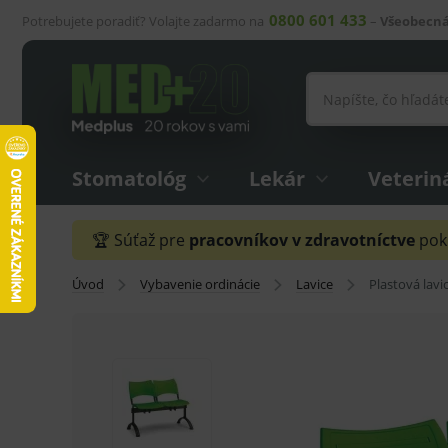
0800 601 433
Potrebujete poradiť? Volajte zadarmo na
–
Všeobecná
Stomatológ
Lekár
Veterin
🏆 Súťaž pre
pracovníkov v zdravotníctve
pokr
Úvod
Vybavenie ordinácie
Lavice
Plastová lavi