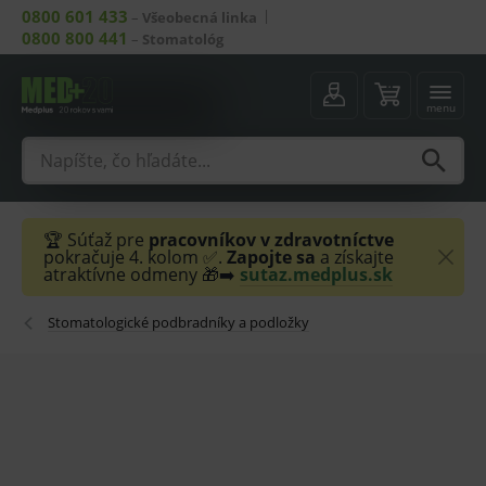
0800 601 433
–
Všeobecná linka
0800 800 441
–
Stomatológ
menu
🏆 Súťaž pre
pracovníkov v zdravotníctve
pokračuje 4. kolom ✅.
Zapojte sa
a získajte
atraktívne odmeny 🎁➡️
sutaz.medplus.sk
Stomatologické podbradníky a podložky