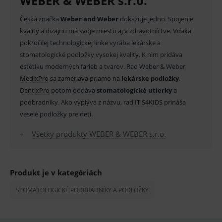
WEBER & WEBER s.r.o.
Provider
/
Název
Vyprší
Popis
Doména
Česká značka
Weber and Weber
dokazuje jedno. Spojenie
_sp_id.ef32
www.medplus.sk
2 roky
Cookie
kvality a dizajnu má svoje miesto aj v zdravotníctve. Vďaka
pro
pokročilej technologickej linke vyrába lekárske a
fungov
OnLine
stomatologické podložky vysokej kvality. K nim pridáva
smarts
estetiku moderných farieb a tvarov. Rad Weber & Weber
PHPSESSID
Zavřením
Univer
PHP.net
prohlížeče
identif
MedixPro
sa zameriava priamo na
www.medplus.sk
lekárske podložky
.
použív
DentixPro
potom dodáva
stomatologické utierky
a
udržov
promě
podbradníky. Ako vyplýva z názvu, rad
IT'S4KIDS
prináša
relací
uživate
veselé podložky pre deti.
_sp_ses.ef32
www.medplus.sk
30 minut
Cookie
Všetky produkty WEBER & WEBER s.r.o.
pro
fungov
OnLine
smarts
ssupp.vid
www.medplus.sk
6 měsíců
Cookie
Produkt je v kategóriách
2 dny
pro
fungov
OnLine
STOMATOLOGICKÉ PODBRADNÍKY A PODLOŽKY
smarts
lastVisitedProducts
www.medplus.sk
1 rok
Cookie
uchová