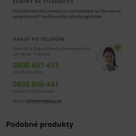
SÚBORY NA STIAHNUTIE
Vlastnosti a výhody:
Pre stiahnutie dokumentov je nutné
prihlásiť sa
. Ešte nie ste
Podbradníky s vreckom.
zaregistrovaní? Využite všetky
výhody registrácie
.
Trojvrstvové.
Nepriepustné.
NÁKUP PO TELEFÓNE
2
Hmotnosť 54 g/m
.
Sme vám k dispozícii počas pracovných dní
od 7.00 do 17.00 hod.
39 x 48 cm.
0800 601 433
Rôzne farby.
VŠEOBECNÁ LINKA
Balenie:
0800 800 441
Predaj po celom balení.
STOMATOLOGICKÁ LINKA
alebo
info@medplus.sk
V balení 50 ks.
V kartóne 8 bal.
V prípade porušenia zapečateného obalu tohto