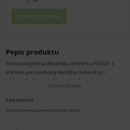
Pridať do košíka
Popis produktu
Stomatologické podbradníky DentixPro POCKET s
vreckom pre používaný dentálny materiál pri
lekárskych výkonoch. Sú vyrobené z trojvrstvového
Zobraziť celý popis
materiálu, a teda dvoch papierových vrstiev a jednej
vrstvy fólie. Slúži ako ochrana dekoltu aj ramien
PARAMETRE
pacienta. Podbradníky sú skladané a majú
Pre zobrazenie parametrov vyberte variant.
perforované úväzky za krk. Dostupné v niekoľkých
farebných variantoch.