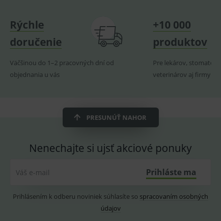
naposl
navští
produk
Rýchle
+10 000
ssupp.visits
www.medplus.sk
6 měsíců
Cookie
2 dny
pro
doručenie
produktov
fungov
OnLine
smarts
Väčšinou do 1–2 pracovných dní od
Pre lekárov, stomatoló
CookieScriptConsent
1 rok
Tento 
CookieScript
objednania u vás
veterinárov aj firmy
cookie
www.medplus.sk
použív
služba
Cookie
Script.
zapama
PRESUNÚŤ NAHOR
předvo
souhla
soubo
cookie
Nenechajte si ujsť akciové ponuky
návště
Je nutn
banne
cookie
Prihláste ma
Váš e-mail
Cookie
Script
fungov
Prihlásením k odberu noviniek súhlasíte so
spracovaním osobných
správn
údajov