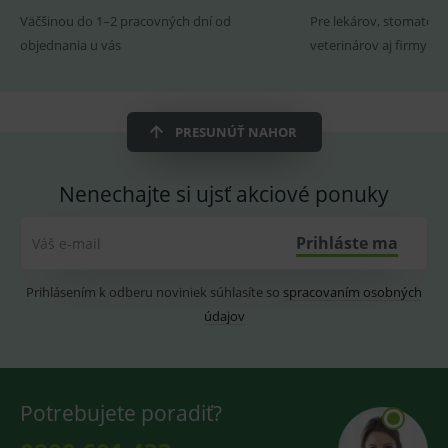
fungov
Väčšinou do 1–2 pracovných dní od
Pre lekárov, stomatoló
OnLine
smarts
objednania u vás
veterinárov aj firmy
ssupp.vid
www.medplus.sk
6 měsíců
Cookie
2 dny
pro
fungov
OnLine
smarts
PRESUNÚŤ NAHOR
lastVisitedProducts
www.medplus.sk
1 rok
Cookie
uchová
naposl
Nenechajte si ujsť akciové ponuky
navští
produk
ssupp.visits
www.medplus.sk
6 měsíců
Cookie
Prihláste ma
Váš e-mail
2 dny
pro
fungov
OnLine
smarts
Prihlásením k odberu noviniek súhlasíte so
spracovaním osobných
údajov
CookieScriptConsent
1 rok
Tento 
CookieScript
cookie
www.medplus.sk
použív
služba
Cookie
Script.
zapama
Potrebujete poradiť?
předvo
souhla
soubo