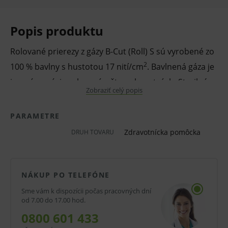
Popis produktu
Rolované prierezy z gázy B-Cut (Roll) S sú vyrobené zo
2
100 % bavlny s hustotou 17 nití/cm
. Bavlnená gáza je
jemná, savá, je rolovaná v štyroch vrstvách. Sterilné.
Zobraziť celý popis
Rolované prírezy z gázy (longety) majú široké využitie
PARAMETRE
a sú vhodné pre základnú lekársku starostlivosť.
Zdravotnícka pomôcka
DRUH TOVARU
Vlastnosti a výhody:
Rolovaná gáza.
NÁKUP PO TELEFÓNE
V prirezoch.
Sme vám k dispozícii počas pracovných dní
od 7.00 do 17.00 hod.
100 % bavlna.
0800 601 433
Jemná, savá.