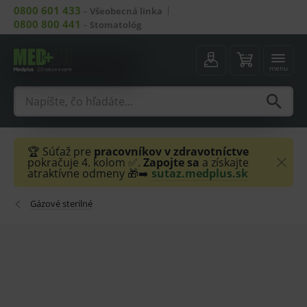
0800 601 433
–
Všeobecná linka
0800 800 441
–
Stomatológ
menu
🏆 Súťaž pre
pracovníkov v zdravotníctve
pokračuje 4. kolom ✅.
Zapojte sa
a získajte
atraktívne odmeny 🎁➡️
sutaz.medplus.sk
Gázové sterilné