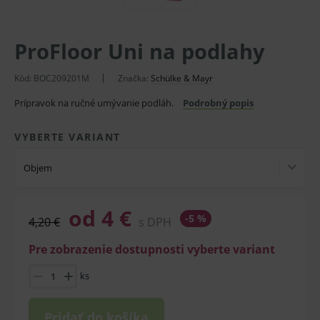
ProFloor Uni na podlahy
Kód:
BOC209201M
Značka:
Schülke & Mayr
Prípravok na ručné umývanie podláh.
Podrobný popis
VYBERTE VARIANT
Objem
od 4 €
-5 %
4,20 €
s DPH
Pre zobrazenie dostupnosti vyberte variant
ks
Pridať do košíka