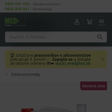
0800 601 433
–
Všeobecná linka
0800 800 441
–
Stomatológ
menu
🏆 Súťaž pre
pracovníkov v zdravotníctve
pokračuje 4. kolom ✅.
Zapojte sa
a získajte
atraktívne odmeny 🎁➡️
sutaz.medplus.sk
Čistiace prostriedky
Akciová cena