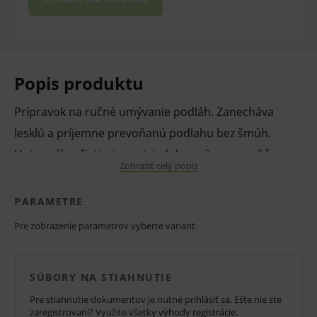
Popis produktu
Prípravok na ručné umývanie podláh. Zanecháva
lesklú a príjemne prevoňanú podlahu bez šmúh.
Univerzálny čistiaci prostriedok s príjemnou vôňou.
Zobraziť celý popis
Určený pre umývanie podláh a ostatných
umývateľných plôch. Účinné odstraňuje nečistoty,
PARAMETRE
tiež mastnotu na zaschnutú špinu.
Pre zobrazenie parametrov vyberte variant.
Receptúra špeciálne upravená tak, aby nezanechávala
šmuhy vzniknuté penou.
SÚBORY NA STIAHNUTIE
Pre bežné upratovanie dávkujte 50 - 75 ml na 5 l vody.
Pre stiahnutie dokumentov je nutné
prihlásiť sa
. Ešte nie ste
Koncentráciu upravte individuálne podľa znečistenia
zaregistrovaní? Využite všetky
výhody registrácie
.