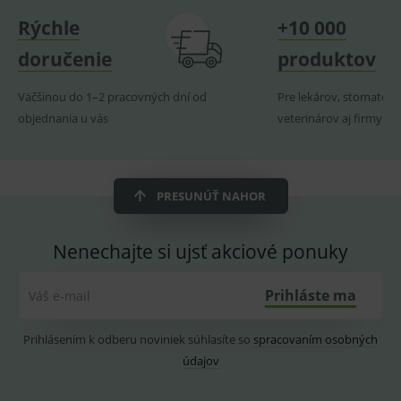
navští
produk
Rýchle
+10 000
ssupp.visits
www.medplus.sk
6 měsíců
Cookie
doručenie
produktov
2 dny
pro
fungov
OnLine
Väčšinou do 1–2 pracovných dní od
Pre lekárov, stomatoló
smarts
objednania u vás
veterinárov aj firmy
CookieScriptConsent
1 rok
Tento 
CookieScript
cookie
www.medplus.sk
použív
služba
Cookie
Script.
PRESUNÚŤ NAHOR
zapama
předvo
souhla
soubo
Nenechajte si ujsť akciové ponuky
cookie
návště
Je nutn
banne
Prihláste ma
Váš e-mail
cookie
Cookie
Script
fungov
Prihlásením k odberu noviniek súhlasíte so
spracovaním osobných
správn
údajov