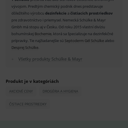
Provider
/
Název
Vyprší
Popis
Doména
vývojom. Predtým chemický podnik dnes predstavuje
dôležitého výrobcu
dezinfekcie
a
čistiacich prostriedkov
_sp_id.ef32
www.medplus.sk
2 roky
Cookie
pro
pre zdravotníctvo i priemysel. Nemecká Schülke & Mayr
fungov
OnLine
Gmbh má stopu aj v Česku. Od roku 2015 vlastní divíziu
smarts
bohumínskej
Bochemie
, ktorá sa špecializuje na dezinfekčné
PHPSESSID
Zavřením
Univer
PHP.net
prípravky. Tie najžiadanejšie sú
Septoderm Gél Schülke
alebo
prohlížeče
identif
www.medplus.sk
použív
Desprej Schülke
.
udržov
promě
relací
Všetky produkty Schülke & Mayr
uživate
_sp_ses.ef32
www.medplus.sk
30 minut
Cookie
pro
fungov
Produkt je v kategóriách
OnLine
smarts
AKCIOVÉ CENY
DROGÉRIA A HYGIENA
ssupp.vid
www.medplus.sk
6 měsíců
Cookie
2 dny
pro
fungov
ČISTIACE PROSTRIEDKY
OnLine
smarts
lastVisitedProducts
www.medplus.sk
1 rok
Cookie
uchová
naposl