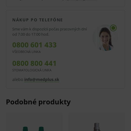
intenzitou. Pri silnom znečistení naneste koncentrát.
Je vhodný umývanie podláh a ďalších plôch v
NÁKUP PO TELEFÓNE
reprezentatívnych a ďalších pobytových priestoroch.
Prípravok je určený na umývanie vodeodolných
Sme vám k dispozícii počas pracovných dní
od 7.00 do 17.00 hod.
povrchov a laminátových podláh.
0800 601 433
VŠEOBECNÁ LINKA
V kartóne - 1 l x 12 ks.
0800 800 441
STOMATOLOGICKÁ LINKA
alebo
info@medplus.sk
NEBEZPEČENSTVO
Spôsobuje vážne poškodenie očí.