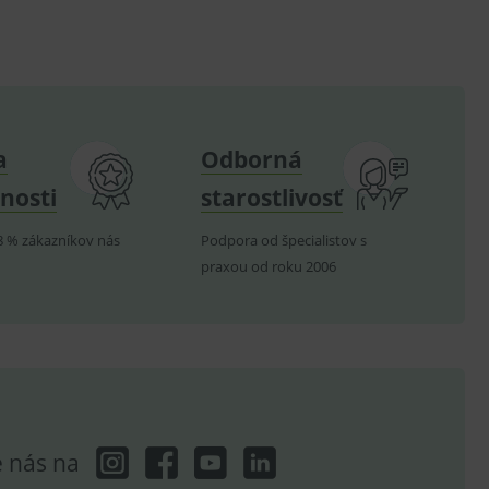
om k zapamatování
e nutné, aby banner cookie
a
Odborná
hodné reklamy.
nosti
starostlivosť
e analytics.
poruje cookies a
8 % zákazníkov nás
Podpora od špecialistov s
e analytics.
praxou od roku 2006
hodné reklamy.
e analytics.
telských předvoleb pro
těvník webu používá
dování zobrazení
ení vhodné reklamy.
e analytics.
e nás na