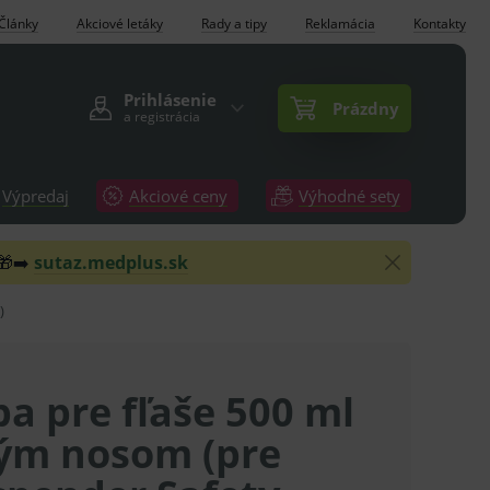
Články
Akciové letáky
Rady a tipy
Reklamácia
Kontakty
Prihlásenie
Prázdny
a registrácia
Výpredaj
Akciové ceny
Výhodné sety
 🎁➡️
sutaz.medplus.sk
)
a pre fľaše 500 ml
hým nosom (pre