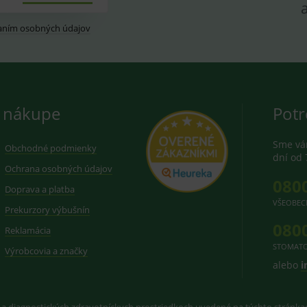
aním osobných údajov
 nákupe
Potr
Sme vám
Obchodné podmienky
dní od 
Ochrana osobných údajov
080
Doprava a platba
VŠEOBEC
Prekurzory výbušnín
080
Reklamácia
STOMATO
Výrobcovia a značky
alebo
i