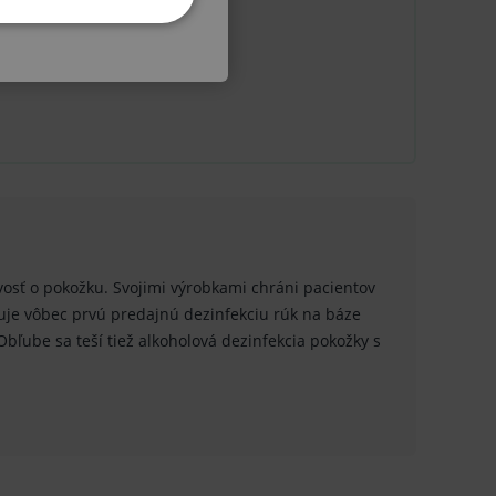
KETINGOVÉ
 20 ks
u do košíka atď. Pre správne
ivosť o pokožku. Svojimi výrobkami chráni pacientov
.
je vôbec prvú predajnú dezinfekciu rúk na báze
nných relací uživatelů
ľube sa teší tiež alkoholová dezinfekcia pokožky s
.
.
ů.
.