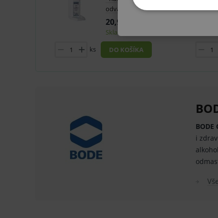
odvapkávacou misou
ZÁKLA
20,90 €
Skladom 1 ks
ks
DO KOŠÍKA
Technické – základné život
Nevyhnutné cookies umožňujú
používanie webu sú nutné.
BO
P
Název
BODE 
_sp_id.ef32
i zdra
PHPSESSID
alkoho
odmas
_sp_ses.ef32
ssupp.vid
Vš
lastVisitedProducts
ssupp.visits