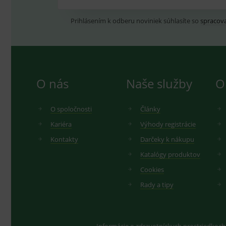
Prihlásením k odberu noviniek súhlasíte so
spracov
O nás
Naše služby
O
O spoločnosti
Články
Kariéra
Výhody registrácie
Kontakty
Darčeky k nákupu
Katalógy produktov
Cookies
Rady a tipy