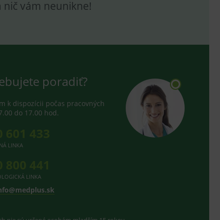
a nič vám neunikne!
ebujete poradiť?
 k dispozícii počas pracovných
7.00 do 17.00 hod.
0 601 433
NÁ LINKA
0 800 441
LOGICKÁ LINKA
nfo@medplus.sk