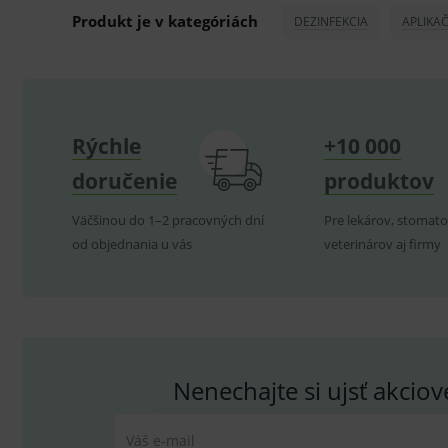
Produkt je v kategóriách
DEZINFEKCIA
APLIKA
CookieScriptConsent
C
P
Název
Rýchle
+10 000
Pro
D
Název
Do
_gcl_au
G
doručenie
produktov
.
_gat_UA-
.me
193359858-4
test_cookie
G
Väčšinou do 1–2 pracovných dní
Pre lekárov, stomato
_ga
.d
Goo
od objednania u vás
veterinárov aj firmy
.me
IDE
G
_gid
.d
Goo
.me
VISITOR_INFO1_LIVE
G
YSC
.
Goo
.yo
sid
.se
Nenechajte si ujsť akcio
_ga_GXRFBLV37P
.me
Váš e-mail