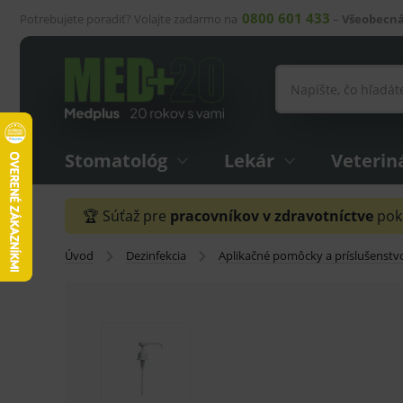
0800 601 433
Potrebujete poradiť? Volajte zadarmo na
–
Všeobecná
Stomatológ
Lekár
Veterin
🏆 Súťaž pre
pracovníkov v zdravotníctve
pokr
Úvod
Dezinfekcia
Aplikačné pomôcky a príslušenstv