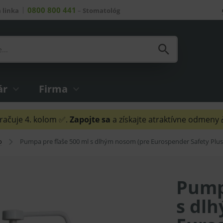
0800 800 441
 linka
–
Stomatológ
ár
Firma
ačuje 4. kolom ✅.
Zapojte sa
a získajte atraktívne odmeny
o
Pumpa pre fľaše 500 ml s dlhým nosom (pre Eurospender Safety Plus
Pump
s dl