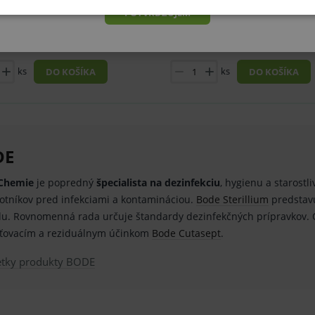
POTVRDZUJEM
DNÉ ŽIVOTNÉ FUNKCIE E-SHOPU
ANALYTICKÉ
MAR
11,30 €
5,33 €
Skladom viac ako 20 ks
Skladom viac ako
ks
ks
DO KOŠÍKA
DO KOŠÍKA
Základné životné funkcie e-shopu
Analytické
Marketingové
né funkcie e-shopu
 základné funkcie ako voľba odborník/laik, prihlásenie používateľa, vkladanie tovar
DE
rovider
/
Vyprší
Popis
Doména
Chemie
je popredný
špecialista na dezinfekciu
, hygienu a starostl
www.medplus.sk
2 roky
Cookie nutné pro fungování OnLine chatu smartsupp
votníkov pred infekciami a kontamináciou.
Bode Sterillium
predstavu
Zavřením
Univerzální identifikátor používaný k udržování promě
PHP.net
lu. Rovnomenná rada určuje štandardy dezinfekčných prípravkov. Ob
prohlížeče
www.medplus.sk
ťovacím a reziduálnym účinkom
Bode Cutasept
.
www.medplus.sk
30 minut
Cookie nutné pro fungování OnLine chatu smartsupp
www.medplus.sk
6 měsíců
Cookie nutné pro fungování OnLine chatu smartsupp
etky produkty BODE
2 dny
www.medplus.sk
1 rok
Cookie pro uchování naposledy navštívených produkt
www.medplus.sk
6 měsíců
Cookie nutné pro fungování OnLine chatu smartsupp