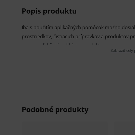
Popis produktu
Iba s použitím aplikačných pomôcok možno dosiah
prostriedkov, čistiacich prípravkov a produktov pr
uľahčujú aplikáciu produktov
Zobraziť celý
umožňujú plnenie a nalievanie z väčších 
umožňujú hygienickú aplikáciu produktov
zjednodušujú prípravu pracovných rozto
uľahčujú správne dávkovanie
uľahčujú aplikáciu u ťažko dostupných mi
V prípade porušenia zapečateného obalu tohto to
hygienických dôvodov možné odstúpiť od kúpnej z