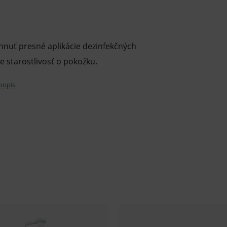
nuť presné aplikácie dezinfekčných
e starostlivosť o pokožku.
 popis
kontajnerov
kov
est
varu nie je z dôvodu ochrany zdravia alebo
mluvy v lehote 14 dní.