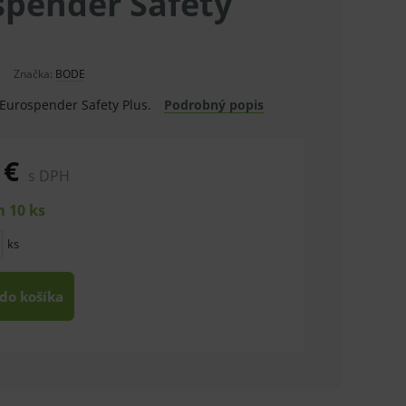
spender Safety
Značka:
BODE
Eurospender Safety Plus.
Podrobný popis
 €
s DPH
 10 ks
ks
 do košíka