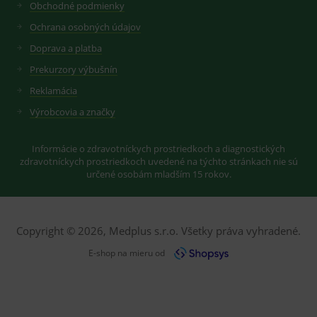
Obchodné podmienky
IDE
2 roky
Cookie
Google LLC
YSC
Zavřením
Tento
Google LLC
Ochrana osobných údajov
reklamního
.doubleclick.net
prohlížeče
soubor
.youtube.com
systému
cookie
googlu.
Doprava a platba
nastavuje
Slouží pro
YouTube ke
zobrazení
Prekurzory výbušnín
sledování
vhodné
zobrazení
reklamy.
vložených
Reklamácia
videí.
VISITOR_INFO1_LIVE
6
Tento
Google LLC
Výrobcovia a značky
měsíců
soubor
.youtube.com
sid
.seznam.cz
1 měsíc
Cookie od
cookie
seznam.cz
nastavuje
googlu.
Youtube ke
Informácie o zdravotníckych prostriedkoch a diagnostických
Slouží pro
sledování
zobrazení
zdravotníckych prostriedkoch uvedené na týchto stránkach nie sú
uživatelskýc
vhodné
určené osobám mladším 15 rokov.
předvoleb
reklamy.
pro videa
Youtube
_ga_GXRFBLV37P
.medplus.sk
2 roky
Cookie pro
vložená do
měření
webů; může
návštěvnosti
také určit,
ve službě
Copyright © 2026, Medplus s.r.o. Všetky práva vyhradené.
zda
google
návštěvník
analytics.
E-shop na mieru od
webu
používá
novou nebo
starou verzi
rozhraní
Youtube.