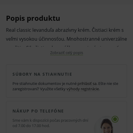
Popis produktu
Real classic levanduľa abrazívny krém. Čistiaci krém s
veľmi vysokou účinnosťou. Mnohostranné univerzálne
použitie. Sila čistiaceho prášku v spojení s jemnosťou
Zobraziť celý popis
krému. Receptúra s viac ako 35 ročnou tradíciou.
Tekutý čistiaci krém na čištenie riadu, sporákov,
umývadiel, vaní, WC, obkladačiek a pod.
SÚBORY NA STIAHNUTIE
Pre stiahnutie dokumentov je nutné
prihlásiť sa
. Ešte nie ste
V prípade porušenia zapečateného obalu tohto
zaregistrovaní? Využite všetky
výhody registrácie
.
tovaru nie je z dôvodu ochrany zdravia alebo
hygienických dôvodov možné odstúpiť od kúpnej
NÁKUP PO TELEFÓNE
zmluvy v lehote 14 dní.
Sme vám k dispozícii počas pracovných dní
od 7.00 do 17.00 hod.