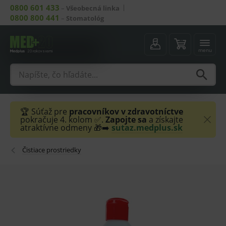
0800 601 433
–
Všeobecná linka
0800 800 441
–
Stomatológ
menu
🏆 Súťaž pre
pracovníkov v zdravotníctve
pokračuje 4. kolom ✅.
Zapojte sa
a získajte
atraktívne odmeny 🎁➡️
sutaz.medplus.sk
Čistiace prostriedky