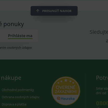
dplus.sk
2 roky
Cookie pro měření návštěvnosti ve službě googl
PRESUNÚŤ NAHOR
vé ponuky
Sledujt
Prihláste ma
aním osobných údajov
 nákupe
Potr
Sme vám
Obchodné podmienky
dní od 
Ochrana osobných údajov
080
Doprava a platba