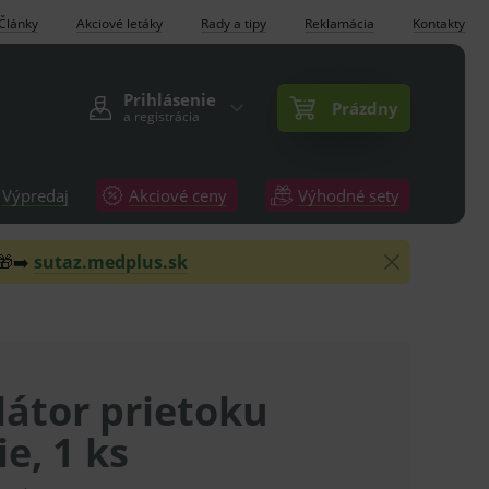
Články
Akciové letáky
Rady a tipy
Reklamácia
Kontakty
Prihlásenie
Prázdny
a registrácia
Výpredaj
Akciové ceny
Výhodné sety
 🎁➡️
sutaz.medplus.sk
látor prietoku
ie, 1 ks