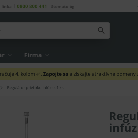
0800 800 441
 linka
–
Stomatológ
ár
Firma
ačuje 4. kolom ✅.
Zapojte sa
a získajte atraktívne odmeny
Regulátor prietoku infúzie, 1 ks
Regu
infúz