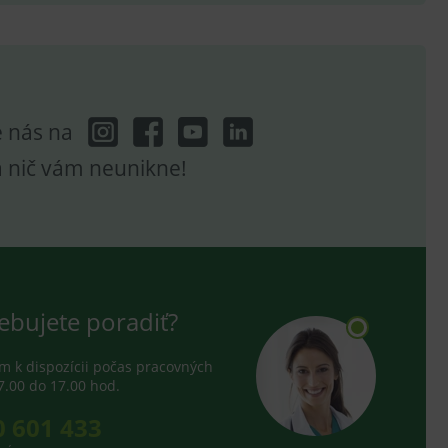
e analytics.
e nás na
a nič vám neunikne!
ebujete poradiť?
 k dispozícii počas pracovných
7.00 do 17.00 hod.
0 601 433