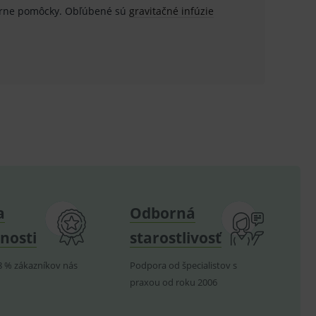
atórne pomôcky. Obľúbené sú
gravitačné infúzie
ů.
.
om k zapamatování
e nutné, aby banner cookie
hodné reklamy.
e analytics.
poruje cookies a
a
Odborná
e analytics.
nosti
starostlivosť
hodné reklamy.
e analytics.
8 % zákazníkov nás
Podpora od špecialistov s
telských předvoleb pro
těvník webu používá
dování zobrazení
praxou od roku 2006
ení vhodné reklamy.