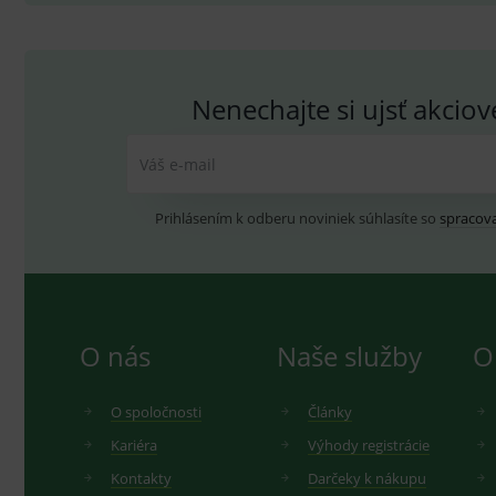
_ga_GXRFBLV37P
.me
Nenechajte si ujsť akcio
Váš e-mail
Prihlásením k odberu noviniek súhlasíte so
spracov
O nás
Naše služby
O
O spoločnosti
Články
Kariéra
Výhody registrácie
Kontakty
Darčeky k nákupu