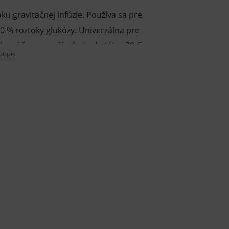
oku gravitačnej infúzie. Používa sa pre
 40 % roztoky glukózy. Univerzálna pre
orúča sa používať s i.v. katétre 20 G.
 popis
terilný.
5 ShA, dĺžka 150 mm, jeden koniec
koniec pripojovací kužeľ negatívny Female