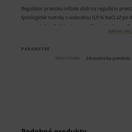
Regulátor prietoku infúzie slúži na reguláciu priet
fyziologické roztoky s viskozitou 0,9 % NaCl až po
pripojenie ku všetkým typom infúznych súprav. Odp
Zobraziť celý
Nastaviteľný prietok infúzie od 10 do 300 ml/hod. S
PARAMETRE
Hadičky PVC transparentné 3,0/4,1 mm, tvrdosť 7
Zdravotnícka pomôcka
DRUH TOVARU
pripojovací kužeľ pozitívny Male Luer Lock, druhý 
Luer lock, injekčný port, regulátor prietoku.
Vlastnosti a výhody:
Regulátor prietoku.
Pre fyziologické a glukózové roztoky.
Univerzálne pripojenie.
Nastaviteľný prietok infúzie.