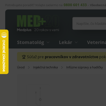
0800 601 433
Potrebujete poradiť? Volajte zadarmo na
–
Všeobecná
Stomatológ
Lekár
Veterin
🏆 Súťaž pre
pracovníkov v zdravotníctve
pokr
Úvod
Injekčná technika
Infúzne súpravy a hadičky