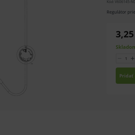
Kód:
V606145-N
Regulátor prie
3,25
Skladom
Pridať