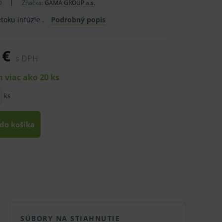
D
Značka:
GAMA GROUP a.s.
toku infúzie .
Podrobný popis
 €
s DPH
 viac ako 20 ks
ks
 do košíka
SÚBORY NA STIAHNUTIE