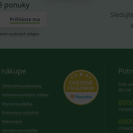
vé ponuky
Sledujt
Prihláste ma
aním osobných údajov
 nákupe
Potr
Sme vám
Obchodné podmienky
dní od 
Ochrana osobných údajov
080
Doprava a platba
VŠEOBEC
Prekurzory výbušnín
080
Reklamácia
STOMATO
Výrobcovia a značky