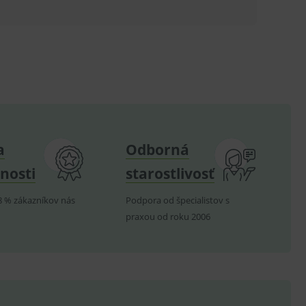
ů.
.
om k zapamatování
e nutné, aby banner cookie
hodné reklamy.
a
Odborná
e analytics.
nosti
starostlivosť
poruje cookies a
e analytics.
8 % zákazníkov nás
Podpora od špecialistov s
hodné reklamy.
e analytics.
praxou od roku 2006
telských předvoleb pro
těvník webu používá
dování zobrazení
ení vhodné reklamy.
e analytics.