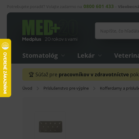
0800 601 433
Potrebujete poradiť? Volajte zadarmo na
–
Všeobecná
Stomatológ
Lekár
Veterin
🏆 Súťaž pre
pracovníkov v zdravotníctve
pokr
Úvod
Príslušenstvo pre výplne
Kofferdamy a príslu