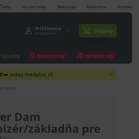
Články
Akciové letáky
Rady a tipy
Reklamácia
Kontakty
Prihlásenie
Prázdny
a registrácia
Výpredaj
Akciové ceny
Výhodné sety
 🎁➡️
sutaz.medplus.sk
e matrice
er Dam
nizér/základňa pre