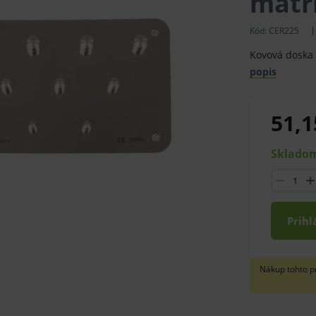
matr
Kód:
CER225
Kovová doska 
popis
51,1
Skladom
Prihl
Nákup tohto p