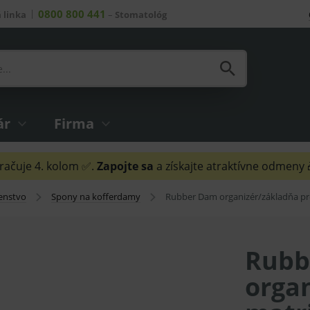
0800 800 441
 linka
–
Stomatológ
ár
Firma
ačuje 4. kolom ✅.
Zapojte sa
a získajte atraktívne odmeny
šenstvo
Spony na kofferdamy
Rubber Dam organizér/základňa pr
Rubb
orga