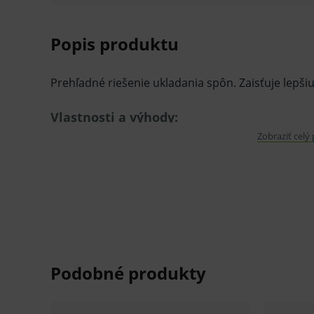
Popis produktu
Prehľadné riešenie ukladania spôn. Zaisťuje lepši
Vlastnosti a výhody:
Zobraziť celý
Na uloženie 12 ks spôn (spony nie sú súča
Prehľadné a zorganizované, šetrí čas pri p
Autoklavovateľné.
Balenie:
1 ks