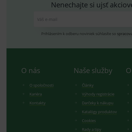
Nenechajte si ujsť akcio
Váš e-mail
Prihlásením k odberu noviniek súhlasíte so
spracov
O nás
Naše služby
O
O spoločnosti
Články
Kariéra
Výhody registrácie
Kontakty
Darčeky k nákupu
Katalógy produktov
Cookies
Rady a tipy