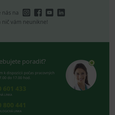
e nás na
a nič vám neunikne!
ebujete poradiť?
 k dispozícii počas pracovných
7.00 do 17.00 hod.
0 601 433
NÁ LINKA
0 800 441
LOGICKÁ LINKA