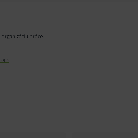
u organizáciu práce.
 popis
sťou balenia).
ráci.