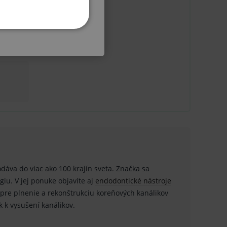
any, 36
KETINGOVÉ
ľa
u do košíka atď. Pre správne
.
odáva do viac ako 100 krajín sveta. Značka sa
nných relací uživatelů
iu. V jej ponuke objavíte aj
endodontické nástroje
.
pre plnenie a rekonštrukciu koreňových kanálikov
ok k vysušení kanálikov.
.