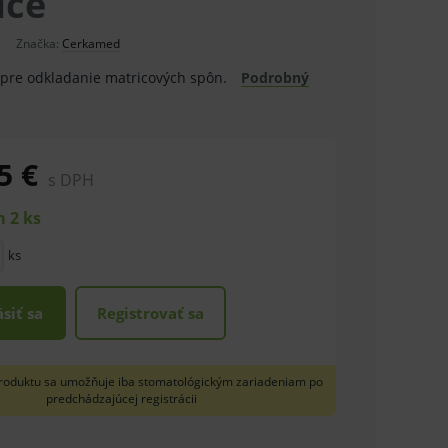
ice
Značka:
Cerkamed
pre odkladanie matricových spôn.
Podrobný
5 €
s DPH
 2 ks
ks
ásiť sa
Registrovať sa
roduktu sa umožňuje iba stomatológickým zariadeniam po
predchádzajúcej registrácii