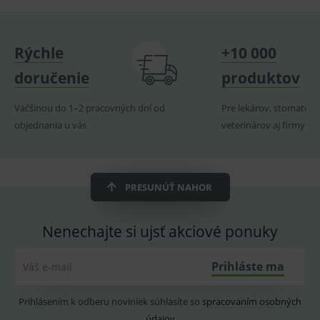
uživate
_sp_ses.ef32
www.medplus.sk
30 minut
Cookie
pro
Rýchle
+10 000
fungov
OnLine
smarts
doručenie
produktov
ssupp.vid
www.medplus.sk
6 měsíců
Cookie
2 dny
pro
Väčšinou do 1–2 pracovných dní od
Pre lekárov, stomatoló
fungov
OnLine
objednania u vás
veterinárov aj firmy
smarts
lastVisitedProducts
www.medplus.sk
1 rok
Cookie
uchová
naposl
navští
PRESUNÚŤ NAHOR
produk
ssupp.visits
www.medplus.sk
6 měsíců
Cookie
2 dny
pro
Nenechajte si ujsť akciové ponuky
fungov
OnLine
smarts
Prihláste ma
Váš e-mail
CookieScriptConsent
1 rok
Tento 
CookieScript
cookie
www.medplus.sk
použív
Prihlásením k odberu noviniek súhlasíte so
spracovaním osobných
služba
Cookie
údajov