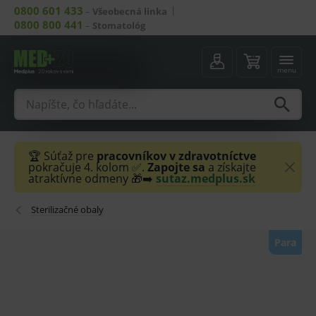
0800 601 433
–
Všeobecná linka
0800 800 441
–
Stomatológ
menu
🏆 Súťaž pre
pracovníkov v zdravotníctve
pokračuje 4. kolom ✅.
Zapojte sa
a získajte
atraktívne odmeny 🎁➡️
sutaz.medplus.sk
Sterilizačné obaly
Para