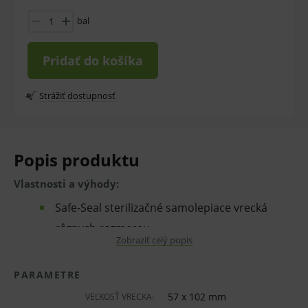
bal
Pridať do košíka
Strážiť dostupnosť
Popis produktu
Vlastnosti a výhody:
Safe-Seal sterilizačné samolepiace vrecká
rôznych rozmerov
Zobraziť celý popis
určené pre párnu sterilizáciu
PARAMETRE
obsahujú externé indikátory reagujúce na
paru a EO sterilizáciu
57 x 102 mm
VEĽKOSŤ VRECKA: