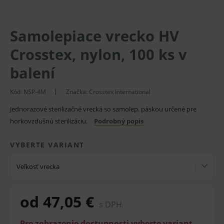
Samolepiace vrecko HV
Crosstex, nylon, 100 ks v
balení
Kód:
NSP-4M
Značka:
Crosstex International
Jednorazové sterilizačné vrecká so samolep. páskou určené pre
horkovzdušnú sterilizáciu.
Podrobný popis
VYBERTE VARIANT
Veľkosť vrecka
od 47,05 €
s DPH
Pre zobrazenie dostupnosti vyberte variant