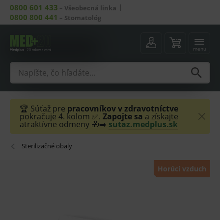
0800 601 433
–
Všeobecná linka
0800 800 441
–
Stomatológ
menu
🏆 Súťaž pre
pracovníkov v zdravotníctve
pokračuje 4. kolom ✅.
Zapojte sa
a získajte
atraktívne odmeny 🎁➡️
sutaz.medplus.sk
Sterilizačné obaly
Horúci vzduch