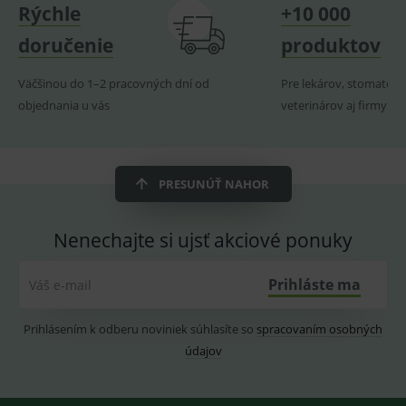
Rýchle
+10 000
_sp_ses.ef32
www.medplus.sk
30 minut
Cookie
pro
fungov
doručenie
produktov
OnLine
smarts
Väčšinou do 1–2 pracovných dní od
Pre lekárov, stomatoló
ssupp.vid
www.medplus.sk
6 měsíců
Cookie
2 dny
pro
objednania u vás
veterinárov aj firmy
fungov
OnLine
smarts
lastVisitedProducts
www.medplus.sk
1 rok
Cookie
uchová
PRESUNÚŤ NAHOR
naposl
navští
produk
Nenechajte si ujsť akciové ponuky
ssupp.visits
www.medplus.sk
6 měsíců
Cookie
2 dny
pro
fungov
OnLine
Prihláste ma
Váš e-mail
smarts
CookieScriptConsent
1 rok
Tento 
CookieScript
Prihlásením k odberu noviniek súhlasíte so
spracovaním osobných
cookie
www.medplus.sk
použív
údajov
služba
Cookie
Script.
zapama