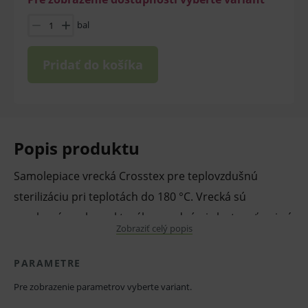
bal
Pridať do košíka
Popis produktu
Samolepiace vrecká Crosstex pre teplovzdušnú
sterilizáciu pri teplotách do 180 °C. Vrecká sú
vyrobené z nylonu, ktorého prednými vlastnosťami sú
Zobraziť celý popis
pevnosť, odolnosť a priehľadná farba. Poskytujú
sterilnú bariéru pre nástroje až do okamihu použitia.
PARAMETRE
Vrecká majú z výroby lepiacu pásku, ktorá nahrádza
Pre zobrazenie parametrov vyberte variant.
potrebu tepelnej zváračky alebo inej lepiacej pásky. K