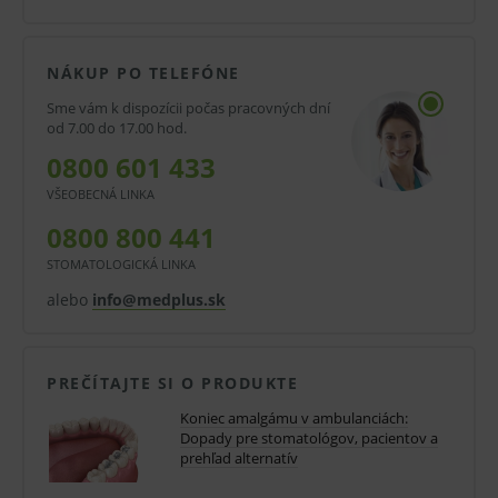
Optimálne vlastnosti:
Konzistentné miešanie, ľahké umiestnenie do
NÁKUP PO TELEFÓNE
kavity utláčania, leštenia, opracovania,
Sme vám k dispozícii počas pracovných dní
od 7.00 do 17.00 hod.
kvalitný interproximálny kontakt, výber časov
0800 601 433
a tuhnutia u GS-80 zaručujú lekári splnenie
VŠEOBECNÁ LINKA
všetkých požiadaviek na zhotovenie kvalitnej a
0800 800 441
finálnej výplne.
STOMATOLOGICKÁ LINKA
Vysoká pevnosť v tlaku:
alebo
info@medplus.sk
GS-80 má vysokú pevnosť v tlaku a minimálne
riziko fraktúry výplne. Výplň je pevná a vydrží
PREČÍTAJTE SI O PRODUKTE
veľmi dlho.
Koniec amalgámu v ambulanciách:
Pozitívna objemová zmena:
Dopady pre stomatológov, pacientov a
prehľad alternatív
Pozitívna objemová zmena GS-80 zaisťuje