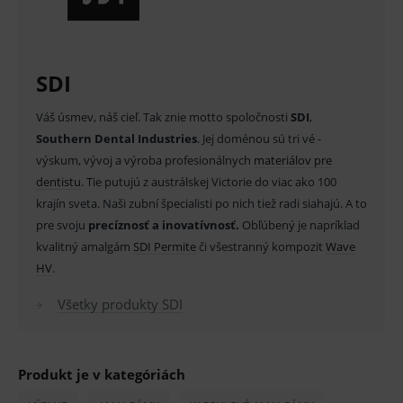
Pracovný čas:
správne používanie webu sú nutné.
regular (normálne) - 4401303
Provider
/
Název
Vyprší
Popis
Doména
slow (pomaly) - 4401404
SDI
_sp_id.ef32
www.medplus.sk
2 roky
Cookie
pro
Zloženie:
fungov
Váš úsmev, náš cieľ. Tak znie motto spoločnosti
SDI
,
OnLine
smarts
Ag 40%, Sn 31.3%, Cu 28.7% (zinc free)
Southern Dental Industries
. Jej doménou sú tri vé -
PHPSESSID
Zavřením
Univer
výskum, vývoj a výroba profesionálnych
PHP.net
materiálov pre
prohlížeče
identif
Balenie:
www.medplus.sk
dentistu
. Tie putujú z austrálskej Victorie do viac ako 100
použív
udržov
balenie po 50 kapsulách – jedna dávka 400 mg
krajín sveta. Naši zubní špecialisti po nich tiež radi siahajú. A to
promě
relací
pre svoju
precíznosť a inovatívnosť.
Obľúbený je napríklad
zliatiny
uživate
kvalitný amalgám
SDI Permite
či všestranný kompozit
Wave
_sp_ses.ef32
www.medplus.sk
30 minut
Cookie
HV
.
V prípade porušenia zapečateného obalu tohto
pro
fungov
tovaru nie je z dôvodu ochrany zdravia alebo
OnLine
Všetky produkty SDI
smarts
hygienických dôvodov možné odstúpiť od kúpnej
ssupp.vid
www.medplus.sk
6 měsíců
Cookie
2 dny
pro
zmluvy v lehote 14 dní.
fungov
Produkt je v kategóriách
OnLine
smarts