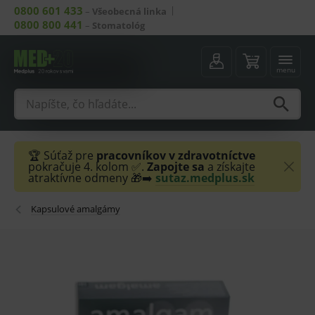
0800 601 433
–
Všeobecná linka
0800 800 441
–
Stomatológ
menu
🏆 Súťaž pre
pracovníkov v zdravotníctve
pokračuje 4. kolom ✅.
Zapojte sa
a získajte
atraktívne odmeny 🎁➡️
sutaz.medplus.sk
Kapsulové amalgámy