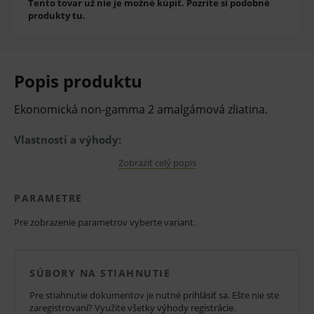
Tento tovar už nie je možné kúpiť. Pozrite si podobné
produkty
tu
.
Popis produktu
Ekonomická non-gamma 2 amalgámová zliatina.
Vlastnosti a výhody:
vysoká pevnosťpozitívna objemová zmena u
Zobraziť celý popis
GS-80 zaručujú dlhú živostnosť výplne
PARAMETRE
optimálne vlastnosti
Pre zobrazenie parametrov vyberte variant.
vysoká pevnosť v tlaku
pozitívna objemová zmena
SÚBORY NA STIAHNUTIE
voľba pracovných časov a výber veľkosti
Pre stiahnutie dokumentov je nutné
prihlásiť sa
. Ešte nie ste
kapsúl
zaregistrovaní? Využite všetky
výhody registrácie
.