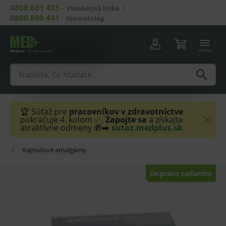
0800 601 433
–
Všeobecná linka
0800 800 441
–
Stomatológ
menu
🏆 Súťaž pre
pracovníkov v zdravotníctve
pokračuje 4. kolom ✅.
Zapojte sa
a získajte
atraktívne odmeny 🎁➡️
sutaz.medplus.sk
Kapsulové amalgámy
Doprava zadarmo