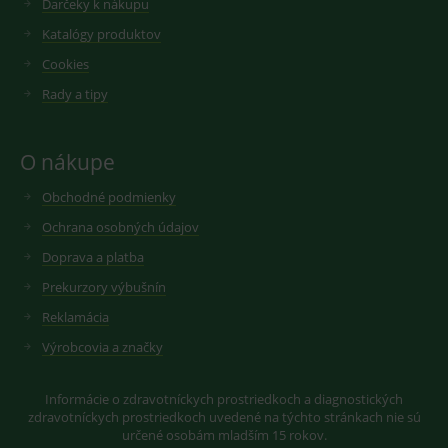
Darčeky k nákupu
videí.
VISITOR_INFO1_LIVE
6
Tento
Google LLC
Katalógy produktov
měsíců
soubor
.youtube.com
sid
.seznam.cz
1 měsíc
Cookie od
cookie
seznam.cz
Cookies
nastavuje
googlu.
Youtube ke
Slouží pro
sledování
Rady a tipy
zobrazení
uživatelskýc
vhodné
předvoleb
reklamy.
pro videa
Youtube
_ga_GXRFBLV37P
.medplus.sk
2 roky
Cookie pro
O nákupe
vložená do
měření
webů; může
návštěvnosti
také určit,
ve službě
Obchodné podmienky
zda
google
návštěvník
analytics.
Ochrana osobných údajov
webu
používá
Doprava a platba
novou nebo
starou verzi
Prekurzory výbušnín
rozhraní
Youtube.
Reklamácia
Výrobcovia a značky
Informácie o zdravotníckych prostriedkoch a diagnostických
zdravotníckych prostriedkoch uvedené na týchto stránkach nie sú
určené osobám mladším 15 rokov.