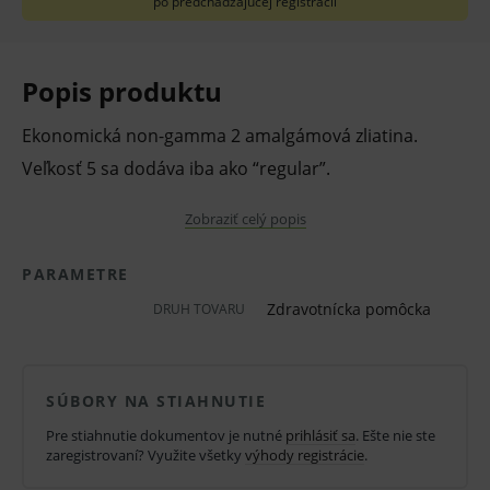
po predchádzajúcej registrácii
Popis produktu
Ekonomická non-gamma 2 amalgámová zliatina.
Veľkosť 5 sa dodáva iba ako “regular”.
Vlastnosti a výhody:
Zobraziť celý popis
vysoká pevnosťpozitívna objemová zmena u
PARAMETRE
GS-80 zaručujú dlhú živostnosť výplne
Zdravotnícka pomôcka
DRUH TOVARU
optimálne vlastnosti
vysoká pevnosť v tlaku
pozitívna objemová zmena
SÚBORY NA STIAHNUTIE
Pre stiahnutie dokumentov je nutné
prihlásiť sa
. Ešte nie ste
voľba pracovných časov a výber veľkosti
zaregistrovaní? Využite všetky
výhody registrácie
.
kapsúl