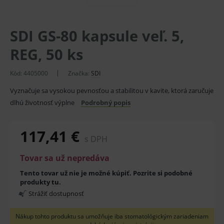
SDI GS-80 kapsule veľ. 5,
REG, 50 ks
Kód:
4405000
Značka:
SDI
Vyznačuje sa vysokou pevnosťou a stabilitou v kavite, ktorá zaručuje
dlhú životnosť výplne
Podrobný popis
117,41 €
s DPH
Tovar sa už nepredáva
Tento tovar už nie je možné kúpiť. Pozrite si podobné
produkty
tu
.
Strážiť dostupnosť
Nákup tohto produktu sa umožňuje iba stomatológickým zariadeniam