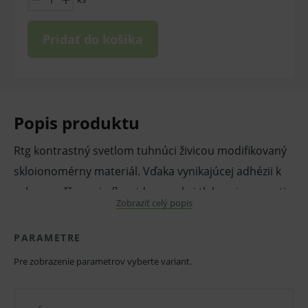
Pridať do košíka
Popis produktu
Rtg kontrastný svetlom tuhnúci živicou modifikovaný
skloionomérny materiál. Vďaka vynikajúcej adhézii k
zubu, uvoľňovaniu fluoridu, vysokej tlakovej pevnosti
Zobraziť celý popis
a vysokej estetike je odporúčaný pre širokú škálu
klinických aplikácií.
PARAMETRE
Používa sa ako náhrada dentínu, liner, pre pečatenie
Pre zobrazenie parametrov vyberte variant.
fisúr a rýh, antistresové výplne I. a II. triedy, abrazívne
lézie, cervikálny erózie, výplne koreňového povrchu,