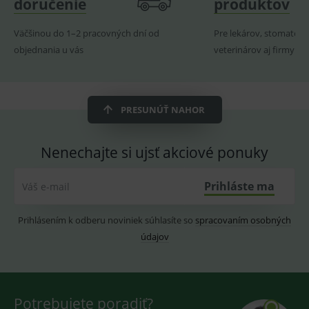
doručenie
produktov
ssupp.visits
www.medplus.sk
6 měsíců
Cookie
2 dny
pro
Väčšinou do 1–2 pracovných dní od
Pre lekárov, stomatoló
fungov
OnLine
objednania u vás
veterinárov aj firmy
smarts
CookieScriptConsent
1 rok
Tento 
CookieScript
cookie
www.medplus.sk
použív
služba
PRESUNÚŤ NAHOR
Cookie
Script.
zapama
předvo
Nenechajte si ujsť akciové ponuky
souhla
soubo
cookie
návště
Prihláste ma
Váš e-mail
Je nutn
banne
cookie
Cookie
Prihlásením k odberu noviniek súhlasíte so
spracovaním osobných
Script
údajov
fungov
správn
Potrebujete poradiť?