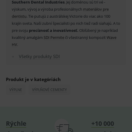
Southern Dental Industries
. Jej doménou sú tri vé -
_sp_id.ef32
www.medplus.sk
2 roky
Cookie
výskum, vývoj a výroba profesionálnych
materiálov pre
pro
fungov
dentistu
. Tie putujú z austrálskej Victorie do viac ako 100
OnLine
smarts
krajín sveta. Naši zubní špecialisti po nich tiež radi siahajú. A to
pre svoju
precíznosť a inovatívnosť.
Obľúbený je napríklad
PHPSESSID
Zavřením
Univer
PHP.net
prohlížeče
identif
www.medplus.sk
kvalitný amalgám
SDI Permite
či všestranný kompozit
Wave
použív
udržov
HV
.
promě
relací
uživate
Všetky produkty SDI
_sp_ses.ef32
www.medplus.sk
30 minut
Cookie
pro
fungov
OnLine
Produkt je v kategóriách
smarts
ssupp.vid
www.medplus.sk
6 měsíců
Cookie
VÝPLNE
VÝPLŇOVÉ CEMENTY
2 dny
pro
fungov
OnLine
smarts
lastVisitedProducts
www.medplus.sk
1 rok
Cookie
uchová
Rýchle
+10 000
naposl
navští
produk