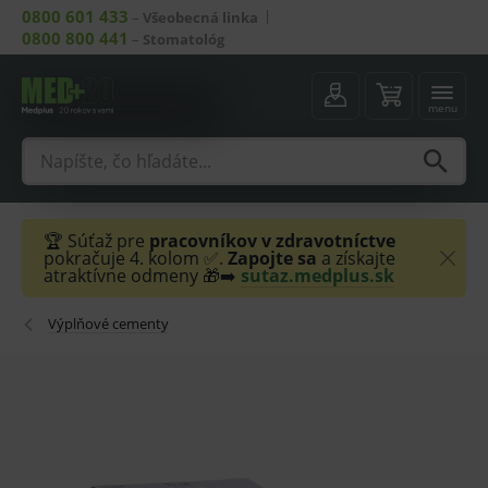
0800 601 433
–
Všeobecná linka
0800 800 441
–
Stomatológ
menu
🏆 Súťaž pre
pracovníkov v zdravotníctve
pokračuje 4. kolom ✅.
Zapojte sa
a získajte
atraktívne odmeny 🎁➡️
sutaz.medplus.sk
Výplňové cementy