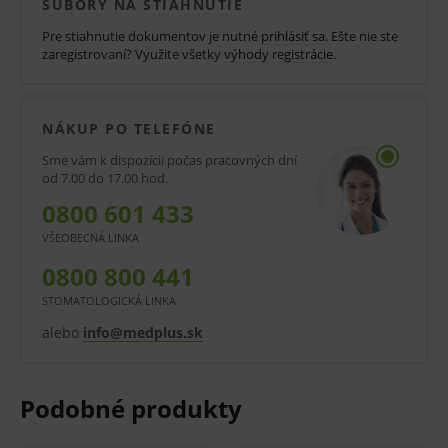
SÚBORY NA STIAHNUTIE
sendvičové techniky spolu s kompozitmi, dočasné
Pre stiahnutie dokumentov je nutné
prihlásiť sa
. Ešte nie ste
výplne a výplne mliečnych a geriatrických zubov.
zaregistrovaní? Využite všetky
výhody registrácie
.
Dodáva sa vo forme prášok - tekutina alebo v
kapsuliach.
NÁKUP PO TELEFÓNE
Sme vám k dispozícii počas pracovných dní
Balenie: 15 g prášok + 7,2 ml tekutina
od 7.00 do 17.00 hod.
V prípade porušenia zapečateného obalu tohto
0800 601 433
tovaru nie je z dôvodu ochrany zdravia alebo
VŠEOBECNÁ LINKA
hygienických dôvodov možné odstúpiť od kúpnej
0800 800 441
zmluvy v lehote 14 dní.
STOMATOLOGICKÁ LINKA
alebo
info@medplus.sk