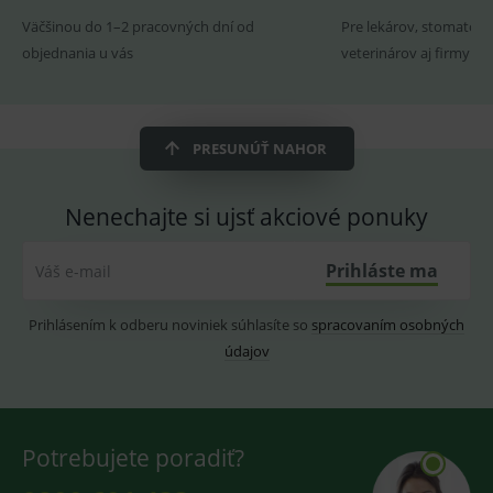
ssupp.visits
www.medplus.sk
6 měsíců
Cookie
Väčšinou do 1–2 pracovných dní od
Pre lekárov, stomatoló
2 dny
pro
fungov
objednania u vás
veterinárov aj firmy
OnLine
smarts
CookieScriptConsent
1 rok
Tento 
CookieScript
cookie
www.medplus.sk
použív
PRESUNÚŤ NAHOR
služba
Cookie
Script.
zapama
Nenechajte si ujsť akciové ponuky
předvo
souhla
soubo
cookie
Prihláste ma
Váš e-mail
návště
Je nutn
banne
cookie
Prihlásením k odberu noviniek súhlasíte so
spracovaním osobných
Cookie
údajov
Script
fungov
správn
Potrebujete poradiť?
Provider
/
Název
Vyprší
Popis