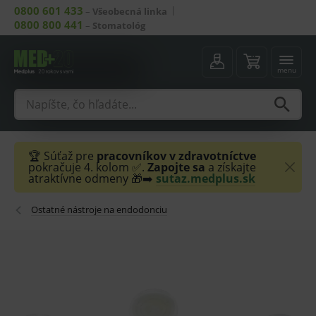
0800 601 433
–
Všeobecná linka
0800 800 441
–
Stomatológ
menu
🏆 Súťaž pre
pracovníkov v zdravotníctve
pokračuje 4. kolom ✅.
Zapojte sa
a získajte
atraktívne odmeny 🎁➡️
sutaz.medplus.sk
Ostatné nástroje na endodonciu