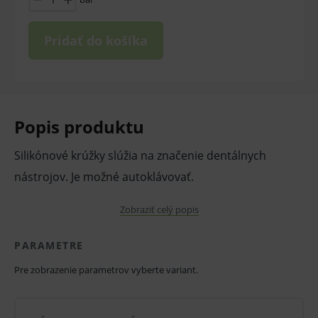
Pridať do košíka
Popis produktu
Silikónové krúžky slúžia na značenie dentálnych
nástrojov. Je možné autoklávovať.
Zobraziť celý popis
Pri sterilizácii dodržujte návod na použitie výrobcu
autoklávu.
PARAMETRE
Dostupné farby:
Pre zobrazenie parametrov vyberte variant.