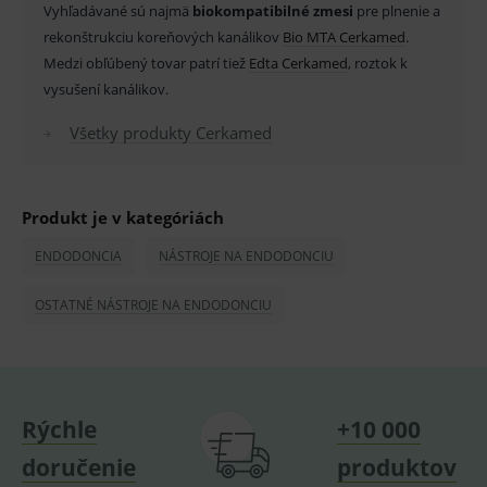
_sp_id.ef32
www.medplus.sk
2 roky
Cookie
Vyhľadávané sú najmä
biokompatibilné zmesi
pre plnenie a
pro
rekonštrukciu koreňových kanálikov
Bio MTA Cerkamed
.
fungov
OnLine
Medzi obľúbený tovar patrí tiež
Edta Cerkamed
, roztok k
smarts
vysušení kanálikov.
PHPSESSID
Zavřením
Univer
PHP.net
prohlížeče
identif
www.medplus.sk
použív
Všetky produkty Cerkamed
udržov
promě
relací
uživate
Produkt je v kategóriách
_sp_ses.ef32
www.medplus.sk
30 minut
Cookie
pro
fungov
ENDODONCIA
NÁSTROJE NA ENDODONCIU
OnLine
smarts
OSTATNÉ NÁSTROJE NA ENDODONCIU
ssupp.vid
www.medplus.sk
6 měsíců
Cookie
2 dny
pro
fungov
OnLine
smarts
lastVisitedProducts
www.medplus.sk
1 rok
Cookie
uchová
Rýchle
+10 000
naposl
navští
doručenie
produktov
produk