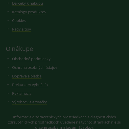
Darčeky k nákupu
videí.
VISITOR_INFO1_LIVE
6
Tento
Google LLC
měsíců
soubor
Katalógy produktov
.youtube.com
sid
.seznam.cz
1 měsíc
Cookie od
cookie
seznam.cz
nastavuje
Cookies
googlu.
Youtube ke
Slouží pro
sledování
zobrazení
Rady a tipy
uživatelskýc
vhodné
předvoleb
reklamy.
pro videa
Youtube
_ga_GXRFBLV37P
.medplus.sk
2 roky
Cookie pro
O nákupe
vložená do
měření
webů; může
návštěvnosti
také určit,
ve službě
Obchodné podmienky
zda
google
návštěvník
analytics.
Ochrana osobných údajov
webu
používá
Doprava a platba
novou nebo
starou verzi
rozhraní
Prekurzory výbušnín
Youtube.
Reklamácia
Výrobcovia a značky
Informácie o zdravotníckych prostriedkoch a diagnostických
zdravotníckych prostriedkoch uvedené na týchto stránkach nie sú
určené osobám mladším 15 rokov.