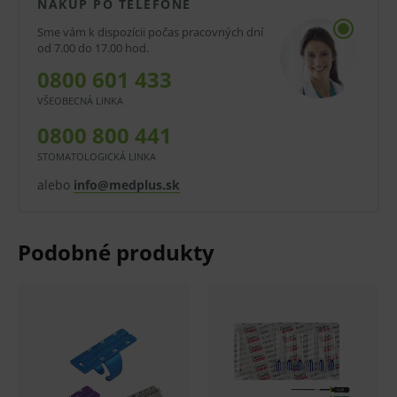
biela, čierna, červená, fialová, modrá, zelená,
NÁKUP PO TELEFÓNE
žltá
Sme vám k dispozícii počas pracovných dní
od 7.00 do 17.00 hod.
Balenie:
0800 601 433
100 ks
VŠEOBECNÁ LINKA
0800 800 441
V prípade porušenia zapečateného obalu tohto
STOMATOLOGICKÁ LINKA
tovaru nie je z dôvodu ochrany zdravia alebo
alebo
info@medplus.sk
hygienických dôvodov možné odstúpiť od kúpnej
zmluvy v lehote 14 dní.