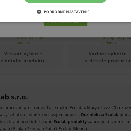
ť alebo vydávať (lekár, lekárnik, výdaj zdravotníckych potrieb, dist
som sa s vyššie uvedenými rizikami.
PODROBNÉ NASTAVENIE
Injekčná ihla BD, 100 ks
Injekčná ihla dis
POTVRDZUJEM
100 ks
DNÉ ŽIVOTNÉ FUNKCIE E-SHOPU
ANALYTICKÉ
MAR
3,90 €
od 2,55 €
Dostupnosť podľa
Dostupnosť pod
variantu
variantu
Základné životné funkcie e-shopu
Analytické
Marketingové
Variant vyberte
Variant vyberte
v detaile produktu
v detaile produktu
né funkcie e-shopu
 základné funkcie ako voľba odborník/laik, prihlásenie používateľa, vkladanie tovar
rovider
/
Vyprší
Popis
Doména
i, otvoreným ohňom a inými zdrojmi
www.medplus.sk
2 roky
Cookie nutné pro fungování OnLine chatu smartsupp
ab s.r.o.
Zavřením
Univerzální identifikátor používaný k udržování promě
PHP.net
prohlížeče
www.medplus.sk
ie pracovné prostredie. To je motto Ecolabu, ktorý už cez 20 rokov
a vyšvihol na jedničku vo svojom odbore.
Dezinfekcia Ecolab
plní v
www.medplus.sk
30 minut
Cookie nutné pro fungování OnLine chatu smartsupp
tov chráni pred infekciami.
Ecolab produkty
zahŕňajú dezinfekciu r
www.medplus.sk
6 měsíců
Cookie nutné pro fungování OnLine chatu smartsupp
2 dny
y patrí
Ecolab Skinman Soft
či
Ecolab Silonda
.