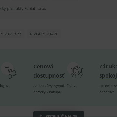
yplachujte vodou. Vyberte kontaktné
www.medplus.sk
1 rok
Cookie pro uchování naposledy navštívených produkt
tky produkty Ecolab s.r.o.
ich. Pokračujte vo vyplachovaní.
www.medplus.sk
6 měsíců
Cookie nutné pro fungování OnLine chatu smartsupp
2 dny
 pomoc / starostlivosť.
1 rok
Tento soubor cookie používá služba Cookie-Script.c
ookieScript
předvoleb souhlasu se soubory cookie návštěvníků. J
www.medplus.sk
Cookie-Script.com fungoval správně.
užitím si vždy prečítajte etiketu a
EKCIA NA RUKY
DEZINFEKCIA KOŽE
rovider
/
Vyprší
Popis
varu nie je z dôvodu ochrany zdravia alebo
vider
oména
/
Vyprší
Popis
ména
mluvy v lehote 14 dní.
3
Cookie reklamního systému googlu. Slouží pro zobrazení v
oogle LLC
měsíce
medplus.sk
dplus.sk
59 sekund
Cookie pro měření návštěvnosti ve službě googl
Cenová
Záruk
15
Testovací cookies, kterým google testuje, zda prohlížeč pod
oogle LLC
minut
výslednou hodnotu si uloží do cookies :-)
oubleclick.net
2 roky
Cookie pro měření návštěvnosti ve službě googl
dostupnosť
spokoj
gle LLC
dplus.sk
2 roky
Cookie reklamního systému googlu. Slouží pro zobrazení v
oogle LLC
oubleclick.net
1 den
Cookie pro měření návštěvnosti ve službě googl
lógov,
Akcie a zľavy, výhodné sety,
Heureka: 9
gle LLC
dplus.sk
darčeky k nákupu
odporúča
6
Tento soubor cookie nastavuje Youtube ke sledování uživa
oogle LLC
měsíců
videa Youtube vložená do webů; může také určit, zda návš
youtube.com
Zavřením
Tento soubor cookie nastavuje YouTube ke sle
gle LLC
novou nebo starou verzi rozhraní Youtube.
prohlížeče
vložených videí.
utube.com
znam.cz
1 měsíc
Cookie od seznam.cz googlu. Slouží pro zobraz
dplus.sk
2 roky
Cookie pro měření návštěvnosti ve službě googl
PRESUNÚŤ NAHOR