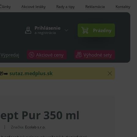
Články
Akciové letáky
Rady a tipy
Reklamácia
Kontakty
Prihlásenie
Prázdny
a registrácia
Výpredaj
Akciové ceny
Výhodné sety
 🎁➡️
sutaz.medplus.sk
ept Pur 350 ml
Značka:
Ecolab s.r.o.