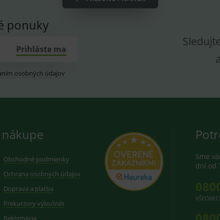
vé ponuky
Sledujt
Prihláste ma
aním osobných údajov
 nákupe
Potr
Sme vám
Obchodné podmienky
dní od 
Ochrana osobných údajov
080
Doprava a platba
VŠEOBEC
Prekurzory výbušnín
080
Reklamácia