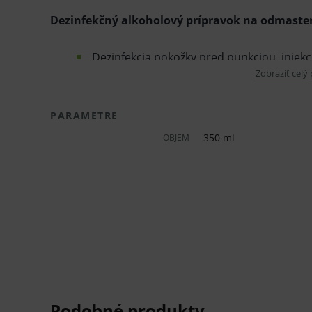
Dezinfekčný alkoholový prípravok na odmasten
Dezinfekcia pokožky pred punkciou, injek
Zobraziť celý
odstránením stehov – s remanentným (pr
Bez obsahu jódu.
PARAMETRE
Nemá estrogénny účinok.
350 ml
OBJEM
Autosterilita bráni usídleniu spór v prípra
Obs
ah účinných látok v 100 g prípravku
46,0 g etanol (96 %);
27,0 g propán-2-ol (izopropanol).
Spektrum účinku