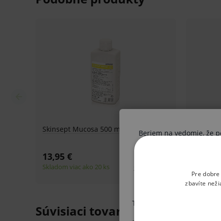
Rýchlo a účinne pôsobí proti choroboplodným zár
plesniam, HBV, HIV, Rota- a Herpesvírusom.
Návod na použitie
®
Skinsept
pur/color rozotrieť pomocou tampónu. P
zmáčaná. Na operačné pole použite sterilný tamp
pokožku. Používať iba na zdravú pokožku.
Beriem na vedomie, že pon
Pred odberom krvi na prevedenie enzymatického s
pokožku prsta nechať minimálne 1 min. schnúť. Neap
Ak nie ste odborník, vysta
otvorené rany. Alkohol poškodzuje plexisklo a lak
získané informácie boli V
Pre dobre
postupu vo vzťahu k svoj
prípravok. LEN PRE PROFESIONÁLNE POUŽITIE.
zbavíte neži
Tlačidlom "POTVRDZUJEM" v
Súvisiaci tovar
a doplnení niektorých