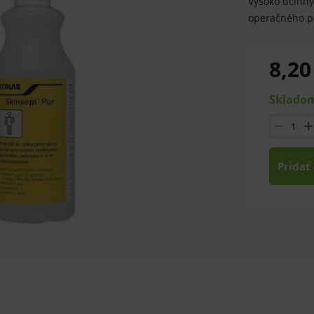
Vysoko účinný
operačného p
8,20
Skladom
Pridať