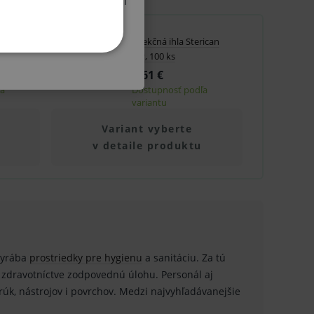
ribútor ZP atď.) a oboznámil
poFINE,
Injekčná ihla Sterican
krv, 100 ks
KETINGOVÉ
6,61 €
ľa
Dostupnosť podľa
variantu
Variant vyberte
v detaile produktu
u do košíka atď. Pre správne
.
nných relací uživatelů
 vyrába
prostriedky pre hygienu
a sanitáciu. Za tú
 zdravotníctve zodpovednú úlohu. Personál aj
.
úk, nástrojov i povrchov. Medzi najvyhľadávanejšie
.