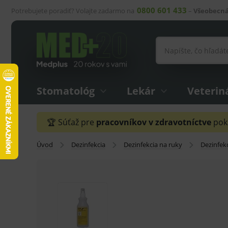
0800 601 433
Potrebujete poradiť? Volajte zadarmo na
–
Všeobecná
Stomatológ
Lekár
Veterin
🏆 Súťaž pre
pracovníkov v zdravotníctve
pokr
Úvod
Dezinfekcia
Dezinfekcia na ruky
Dezinfek