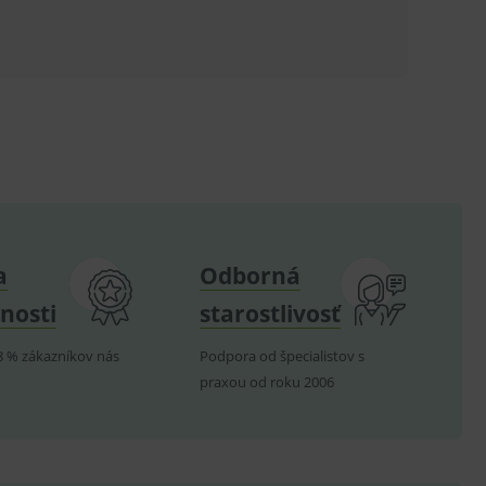
ů.
.
om k zapamatování
e nutné, aby banner cookie
hodné reklamy.
e analytics.
a
Odborná
poruje cookies a
e analytics.
nosti
starostlivosť
hodné reklamy.
e analytics.
8 % zákazníkov nás
Podpora od špecialistov s
praxou od roku 2006
telských předvoleb pro
těvník webu používá
dování zobrazení
ení vhodné reklamy.
e analytics.