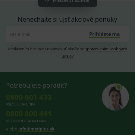
PRESUNÚŤ NAHOR
CookieScriptConsent
1 rok
Tento 
CookieScript
cookie
www.medplus.sk
použív
Nenechajte si ujsť akciové ponuky
služba
Cookie
Script.
Prihláste ma
Váš e-mail
zapama
předvo
souhla
soubo
Prihlásením k odberu noviniek súhlasíte so
spracovaním osobných
cookie
návště
údajov
Je nutn
banne
cookie
Cookie
Script
fungov
Potrebujete poradiť?
správn
0800 601 433
VŠEOBECNÁ LINKA
0800 800 441
Provider
/
Název
Vyprší
Popis
Provider
Doména
/
Název
Vyprší
Popis
STOMATOLOGICKÁ LINKA
Doména
_gcl_au
3
Cookie
Google LLC
alebo
info@medplus.sk
měsíce
reklamního
.medplus.sk
_gat_UA-
.medplus.sk
59 sekund
Cookie pro
systému
193359858-4
měření