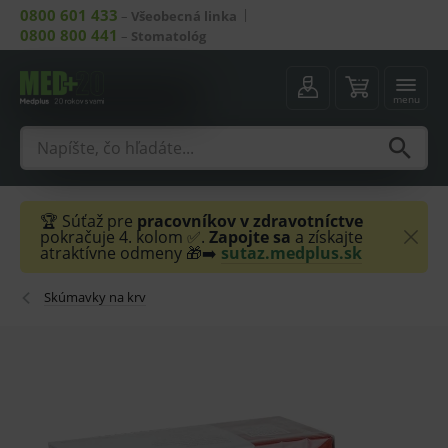
0800 601 433
–
Všeobecná linka
0800 800 441
–
Stomatológ
menu
🏆 Súťaž pre
pracovníkov v zdravotníctve
pokračuje 4. kolom ✅.
Zapojte sa
a získajte
atraktívne odmeny 🎁➡️
sutaz.medplus.sk
Skúmavky na krv