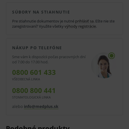
červená zátka
SÚBORY NA STIAHNUTIE
s K3EDTA
Pre stiahnutie dokumentov je nutné
prihlásiť sa
. Ešte nie ste
zaregistrovaní? Využite všetky
výhody registrácie
.
Rôzne varianty:
Objem skúmavky 2,6 ml
NÁKUP PO TELEFÓNE
dĺžka skúmavky 65 mm, priemer skúmavky 13
Sme vám k dispozícii počas pracovných dní
mm
od 7.00 do 17.00 hod.
0800 601 433
Objem skúmavky 2,7 ml
VŠEOBECNÁ LINKA
dĺžka skúmavky 66 mm, priemer skúmavky 11
0800 800 441
mm
STOMATOLOGICKÁ LINKA
V prípade porušenia zapečateného obalu tohto
alebo
info@medplus.sk
tovaru nie je z dôvodu ochrany zdravia alebo
hygienických dôvodov možné odstúpiť od kúpnej