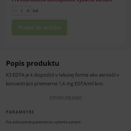
bal
Pridať do košíka
Popis produktu
K3 EDTA je k dispozícii v tekutej forme ako aerosól v
koncentrácii priemerne 1,6 mg EDTA/ml krvi.
Vlastnosti a výhody:
Zobraziť celý popis
PARAMETRE
pre analýzu z plnej krvi
Pre zobrazenie parametrov vyberte variant.
pre objem krvi 2,6/2,7 ml