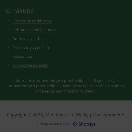
nastavuje
googlu.
Youtube ke
Slouží pro
sledování
O nákupe
zobrazení
uživatelskýc
vhodné
předvoleb
reklamy.
Obchodné podmienky
pro videa
Youtube
_ga_GXRFBLV37P
.medplus.sk
2 roky
Cookie pro
vložená do
Ochrana osobných údajov
měření
webů; může
návštěvnosti
také určit,
Doprava a platba
ve službě
zda
google
návštěvník
analytics.
Prekurzory výbušnín
webu
používá
Reklamácia
novou nebo
starou verzi
Výrobcovia a značky
rozhraní
Youtube.
Informácie o zdravotníckych prostriedkoch a diagnostických
zdravotníckych prostriedkoch uvedené na týchto stránkach nie sú
určené osobám mladším 15 rokov.
Copyright © 2026, Medplus s.r.o. Všetky práva vyhradené.
E-shop na mieru od