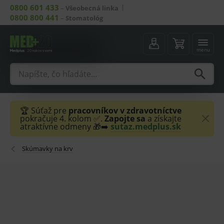
0800 601 433
–
Všeobecná linka
0800 800 441
–
Stomatológ
menu
🏆 Súťaž pre
pracovníkov v zdravotníctve
pokračuje 4. kolom ✅.
Zapojte sa
a získajte
atraktívne odmeny 🎁➡️
sutaz.medplus.sk
Skúmavky na krv