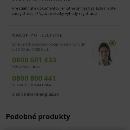
NaF/ Na2EDTA
Pre stiahnutie dokumentov je nutné
prihlásiť sa
. Ešte nie ste
zaregistrovaní? Využite všetky
výhody registrácie
.
Rozmery:
13 x 75 mm (2 ml)
NÁKUP PO TELEFÓNE
Objem:
Sme vám k dispozícii počas pracovných dní
od 7.00 do 17.00 hod.
0800 601 433
2 ml
VŠEOBECNÁ LINKA
Skúmavky BD Vacutainer® so sivým uzáverom
0800 800 441
obsahujú kombináciu fluorid sodný/oxalát draselný
STOMATOLOGICKÁ LINKA
alebo fluorid sodný/Na2EDTA a používajú sa na
alebo
info@medplus.sk
stanovenie glukózy, laktátu a HbA1c.
Význam pridaných aditív je najmä v stabilizácii hladiny
glukózy vo vzorke. Keďže množstvo glukózy vo vzorke
krvi po odbere rýchlo klesá v dôsledku jeho