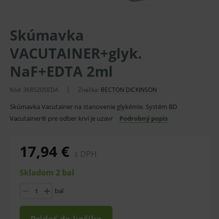
Skúmavka
VACUTAINER+glyk.
NaF+EDTA 2ml
Kód:
368520SEDA
Značka:
BECTON DICKINSON
Skúmavka Vacutainer na stanovenie glykémie. Systém BD
Vacutainer® pre odber krvi je uzavr
Podrobný popis
17,94 €
s DPH
Skladom 2 bal
bal