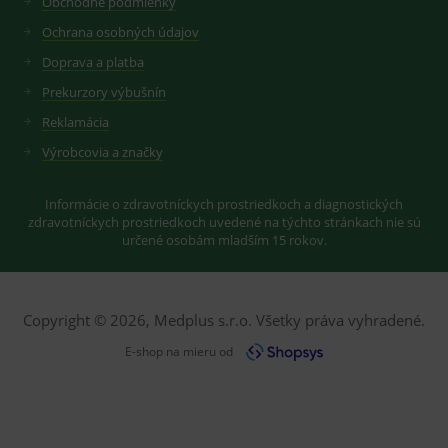
Obchodné podmienky
uživatelskýc
vhodné
předvoleb
reklamy.
Ochrana osobných údajov
pro videa
Youtube
_ga_GXRFBLV37P
.medplus.sk
2 roky
Cookie pro
Doprava a platba
vložená do
měření
webů; může
návštěvnosti
Prekurzory výbušnín
také určit,
ve službě
zda
google
návštěvník
Reklamácia
analytics.
webu
používá
Výrobcovia a značky
novou nebo
starou verzi
rozhraní
Informácie o zdravotníckych prostriedkoch a diagnostických
Youtube.
zdravotníckych prostriedkoch uvedené na týchto stránkach nie sú
určené osobám mladším 15 rokov.
Copyright © 2026, Medplus s.r.o. Všetky práva vyhradené.
E-shop na mieru od