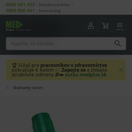
0800 601 433
–
Všeobecná linka
0800 800 441
–
Stomatológ
menu
🏆 Súťaž pre
pracovníkov v zdravotníctve
pokračuje 4. kolom ✅.
Zapojte sa
a získajte
atraktívne odmeny 🎁➡️
sutaz.medplus.sk
Skúmavky na krv