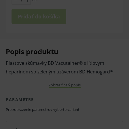
Pridať do košíka
Popis produktu
Plastové skúmavky BD Vacutainer® s lítiovým
heparínom so zeleným uzáverom BD Hemogard™.
Plazmové skúmavky BD Vacutainer® obsahujú
Zobraziť celý popis
natrium alebo lítiový heparín a sú zvyčajne používané
PARAMETRE
na biochemické vyšetrenia plazmy.
Pre zobrazenie parametrov vyberte variant.
Skúmavky sú ponúkané v rôznych veľkostiach,
plastové aj sklenené, a majú zelený uzáver.