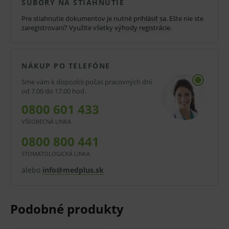
SÚBORY NA STIAHNUTIE
Koncentrácia lítiového a natrium heparínu v
Pre stiahnutie dokumentov je nutné
prihlásiť sa
. Ešte nie ste
plazmových skúmavkách BD Vacutainer® je 17 IU
zaregistrovaní? Využite všetky
výhody registrácie
.
heparínu na 1 ml krvi. Aditívum je v plastových
skúmavkách nastriekané na vnútornú stenu, v
NÁKUP PO TELEFÓNE
sklenených je buď lyofilizované, alebo vakuovo
Sme vám k dispozícii počas pracovných dní
vysušené.
od 7.00 do 17.00 hod.
Heparínové skúmavky sa môžu centrifugovať
0800 601 433
bezprostredne po odbere, nie je potrebné čakať na
VŠEOBECNÁ LINKA
prebehnutie koagulácie.
0800 800 441
Objem:
STOMATOLOGICKÁ LINKA
alebo
info@medplus.sk
4 ml, 6 ml
Rozmery:
13 mm x 75 mm (4 ml)