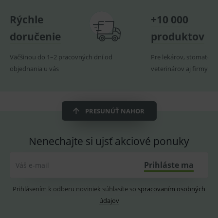
navští
produk
Rýchle
+10 000
ssupp.visits
www.medplus.sk
6 měsíců
Cookie
doručenie
produktov
2 dny
pro
fungov
OnLine
smarts
Väčšinou do 1–2 pracovných dní od
Pre lekárov, stomatoló
objednania u vás
veterinárov aj firmy
CookieScriptConsent
1 rok
Tento 
CookieScript
cookie
www.medplus.sk
použív
služba
Cookie
Script.
zapama
PRESUNÚŤ NAHOR
předvo
souhla
soubo
cookie
Nenechajte si ujsť akciové ponuky
návště
Je nutn
banne
Prihláste ma
Váš e-mail
cookie
Cookie
Script
fungov
Prihlásením k odberu noviniek súhlasíte so
spracovaním osobných
správn
údajov