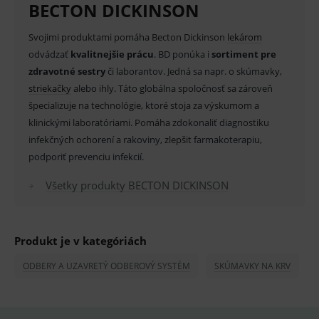
BECTON DICKINSON
Provider
/
Název
Vyprší
Popis
Doména
Svojimi produktami pomáha Becton Dickinson
lekárom
_sp_id.ef32
www.medplus.sk
2 roky
Cookie
pro
odvádzať
kvalitnejšie prácu
. BD ponúka i
sortiment pre
fungov
OnLine
zdravotné sestry
či laborantov. Jedná sa napr. o skúmavky,
smarts
striekačky
alebo ihly. Táto globálna spoločnosť sa zároveň
PHPSESSID
Zavřením
Univer
PHP.net
špecializuje na technológie, ktoré stoja za výskumom a
prohlížeče
identif
www.medplus.sk
použív
klinickými laboratóriami. Pomáha zdokonaliť diagnostiku
udržov
promě
infekčných ochorení a rakoviny, zlepšit farmakoterapiu,
relací
podporiť prevenciu infekcií.
uživate
_sp_ses.ef32
www.medplus.sk
30 minut
Cookie
Všetky produkty BECTON DICKINSON
pro
fungov
OnLine
smarts
ssupp.vid
www.medplus.sk
6 měsíců
Cookie
Produkt je v kategóriách
2 dny
pro
fungov
ODBERY A UZAVRETÝ ODBEROVÝ SYSTÉM
SKÚMAVKY NA KRV
OnLine
smarts
lastVisitedProducts
www.medplus.sk
1 rok
Cookie
uchová
naposl