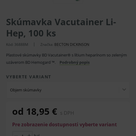
Skúmavka Vacutainer Li-
Hep, 100 ks
Kód:
36888M
Značka:
BECTON DICKINSON
Plastové skúmavky BD Vacutainer® s lítium heparínom so zeleným
uzáverom BD Hemogard ™.
Podrobný popis
VYBERTE VARIANT
Objem skúmavky
od 18,95 €
s DPH
Pre zobrazenie dostupnosti vyberte variant
bal