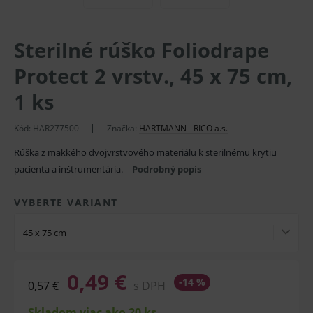
Sterilné rúško Foliodrape
Protect 2 vrstv., 45 x 75 cm,
1 ks
Kód: HAR277500
Značka:
HARTMANN - RICO a.s.
Rúška z mäkkého dvojvrstvového materiálu k sterilnému krytiu
pacienta a inštrumentária.
Podrobný popis
VYBERTE VARIANT
45 x 75 cm
0,49 €
-14 %
0,57 €
s DPH
Skladom viac ako 20 ks