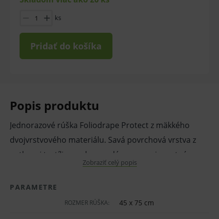
ks
Pridať do košíka
Popis produktu
Jednorazové rúška Foliodrape Protect z mäkkého
dvojvrstvového materiálu. Savá povrchová vrstva z
netkanej textílie z polypropylénu a nepriepustná
Zobraziť celý popis
vrstva z polyetylénovej fólie. Neprepúšťajú tekutiny a
sú odolné voči oderu. Poskytujú bezpečnú hygienickú
PARAMETRE
ochranu.
45 x 75 cm
ROZMER RÚŠKA: