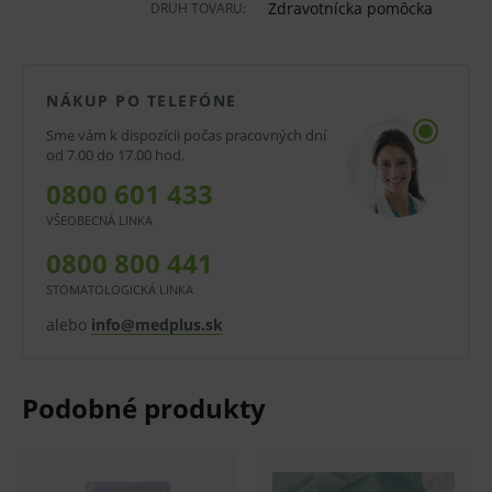
Zdravotnícka pomôcka
DRUH TOVARU:
Rúška sú určené na sterilné krytie pacienta a
inštrumentária. Chráni pacienta a zdravotnícky
personál pri chirurgických operáciach. Vhodné pre
NÁKUP PO TELEFÓNE
kratšie operačné výkony s menším únikom tekutín.
Sme vám k dispozícii počas pracovných dní
od 7.00 do 17.00 hod.
Vlastnosti a výhody:
0800 601 433
Rúška bez otvoru.
VŠEOBECNÁ LINKA
Na jednorazové použitie.
0800 800 441
Dvojvrstvové.
STOMATOLOGICKÁ LINKA
Nepriepustné.
alebo
info@medplus.sk
Odolné.
Hygienická ochrana.
Sterilné.
Oblasti použitia: