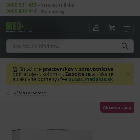
0800 601 433
–
Všeobecná linka
0800 800 441
–
Stomatológ
menu
🏆 Súťaž pre
pracovníkov v zdravotníctve
pokračuje 4. kolom ✅.
Zapojte sa
a získajte
atraktívne odmeny 🎁➡️
sutaz.medplus.sk
Rúška Foliodrape
Akciová cena