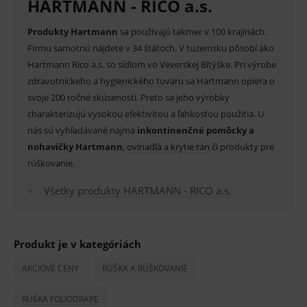
HARTMANN - RICO a.s.
správne používanie webu sú nutné.
Provider
/
Produkty Hartmann
sa používajú takmer v 100 krajinách.
Název
Vyprší
Popis
Doména
Firmu samotnú nájdete v 34 štátoch. V tuzemsku pôsobí ako
_sp_id.ef32
www.medplus.sk
2 roky
Cookie
Hartmann Rico a.s. so sídlom vo Veverskej Bítýške. Pri výrobe
pro
fungov
zdravotníckeho a
hygienického tovaru
sa Hartmann opiera o
OnLine
smarts
svoje 200 ročné skúsenosti. Preto sa jeho výrobky
charakterizujú vysokou efektivitou a ľahkosťou použitia. U
PHPSESSID
Zavřením
Univer
PHP.net
prohlížeče
identif
www.medplus.sk
nás sú vyhľadávané najmä
inkontinenčné pomôcky a
použív
udržov
nohavičky Hartmann
,
ovínadlá a krytie rán
či produkty pre
promě
rúškovanie.
relací
uživate
Všetky produkty HARTMANN - RICO a.s.
_sp_ses.ef32
www.medplus.sk
30 minut
Cookie
pro
fungov
OnLine
smarts
Produkt je v kategóriách
ssupp.vid
www.medplus.sk
6 měsíců
Cookie
2 dny
pro
AKCIOVÉ CENY
RÚŠKA A RÚŠKOVANIE
fungov
OnLine
smarts
RÚŠKA FOLIODRAPE