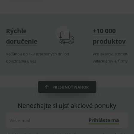
lastVisitedProducts
www.medplus.sk
1 rok
Cookie
uchová
naposl
navští
produk
ssupp.visits
www.medplus.sk
6 měsíců
Cookie
Rýchle
+10 000
2 dny
pro
fungov
OnLine
doručenie
produktov
smarts
CookieScriptConsent
1 rok
Tento 
CookieScript
Väčšinou do 1–2 pracovných dní od
Pre lekárov, stomatoló
cookie
www.medplus.sk
použív
objednania u vás
veterinárov aj firmy
služba
Cookie
Script.
zapama
předvo
souhla
PRESUNÚŤ NAHOR
soubo
cookie
návště
Je nutn
Nenechajte si ujsť akciové ponuky
banne
cookie
Cookie
Script
Prihláste ma
Váš e-mail
fungov
správn