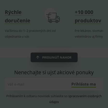
Provider
/
Název
Vyprší
Popis
Doména
Rýchle
+10 000
_sp_id.ef32
www.medplus.sk
2 roky
Cookie
pro
doručenie
produktov
fungov
OnLine
smarts
Väčšinou do 1–2 pracovných dní od
Pre lekárov, stomatoló
PHPSESSID
Zavřením
Univer
PHP.net
objednania u vás
veterinárov aj firmy
prohlížeče
identif
www.medplus.sk
použív
udržov
promě
relací
uživate
PRESUNÚŤ NAHOR
_sp_ses.ef32
www.medplus.sk
30 minut
Cookie
pro
fungov
Nenechajte si ujsť akciové ponuky
OnLine
smarts
ssupp.vid
www.medplus.sk
6 měsíců
Cookie
Prihláste ma
Váš e-mail
2 dny
pro
fungov
OnLine
smarts
Prihlásením k odberu noviniek súhlasíte so
spracovaním osobných
údajov
lastVisitedProducts
www.medplus.sk
1 rok
Cookie
uchová