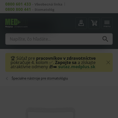
0800 601 433
–
Všeobecná linka
0800 800 441
–
Stomatológ
menu
🏆 Súťaž pre
pracovníkov v zdravotníctve
pokračuje 4. kolom ✅.
Zapojte sa
a získajte
atraktívne odmeny 🎁➡️
sutaz.medplus.sk
Špecialne nástroje pre stomatológiu