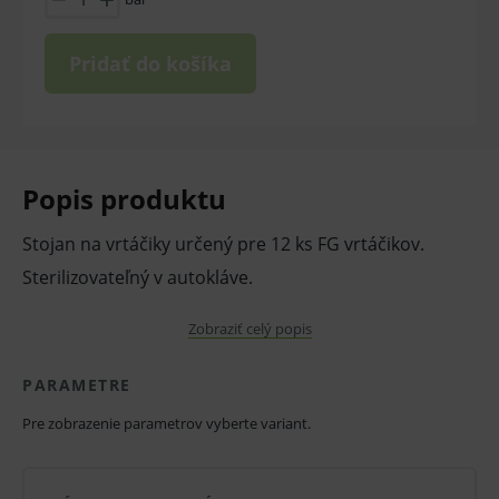
Pridať do košíka
Popis produktu
Stojan na vrtáčiky určený pre 12 ks FG vrtáčikov.
Sterilizovateľný v autokláve.
Rozmery:
Zobraziť celý popis
4,5 x 6,5 cm
PARAMETRE
Farba:
Pre zobrazenie parametrov vyberte variant.
modrá, biela
V balení: