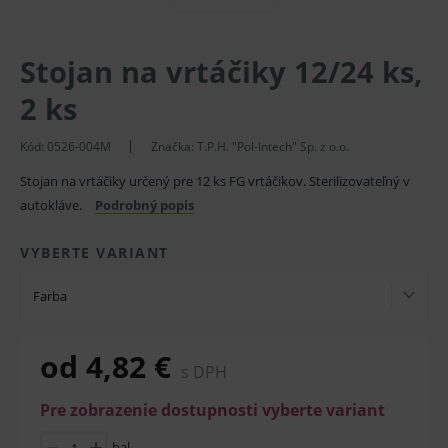
Stojan na vrtáčiky 12/24 ks,
2 ks
Kód:
0526-004M
Značka:
T.P.H. "Pol-Intech" Sp. z o.o.
Stojan na vrtáčiky určený pre 12 ks FG vrtáčikov. Sterilizovateľný v
autokláve.
Podrobný popis
VYBERTE VARIANT
Farba
od 4,82 €
s DPH
Pre zobrazenie dostupnosti vyberte variant
bal