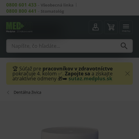
0800 601 433
–
Všeobecná linka
0800 800 441
–
Stomatológ
menu
🏆 Súťaž pre
pracovníkov v zdravotníctve
pokračuje 4. kolom ✅.
Zapojte sa
a získajte
atraktívne odmeny 🎁➡️
sutaz.medplus.sk
Dentálna živica