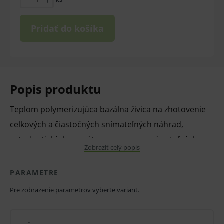
Pridať do košíka
Popis produktu
Teplom polymerizujúca bazálna živica na zhotovenie
celkových a čiastočných snímateľných náhrad,
ortodontických aparátov, na opravy snímateľných
Zobraziť celý popis
náhrad a nepriame rebazácie.
Pevnosť v ohybe, nízka rozpustnosť vo vode, farebná
PARAMETRE
stálosť, ľahké opracovanie a leštenie.
Pre zobrazenie parametrov vyberte variant.
V prípade porušenia zapečateného obalu tohto
tovaru nie je z dôvodu ochrany zdravia alebo