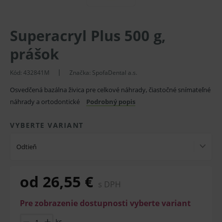
Superacryl Plus 500 g,
prášok
Kód:
432841M
Značka:
SpofaDental a.s.
Osvedčená bazálna živica pre celkové náhrady, čiastočné snímateľné
náhrady a ortodontické
Podrobný popis
VYBERTE VARIANT
Odtieň
od 26,55 €
s DPH
Pre zobrazenie dostupnosti vyberte variant
ks