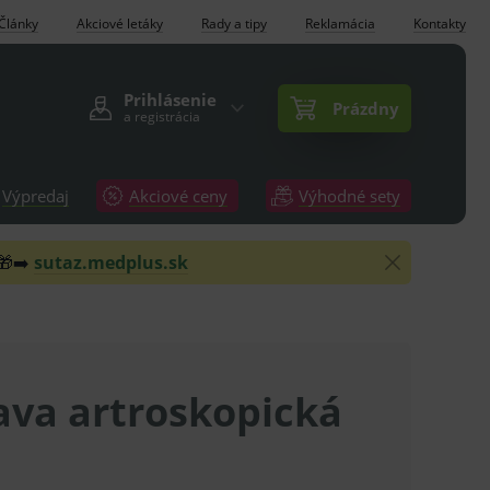
Články
Akciové letáky
Rady a tipy
Reklamácia
Kontakty
Prihlásenie
Prázdny
a registrácia
Výpredaj
Akciové ceny
Výhodné sety
 🎁➡️
sutaz.medplus.sk
ava artroskopická