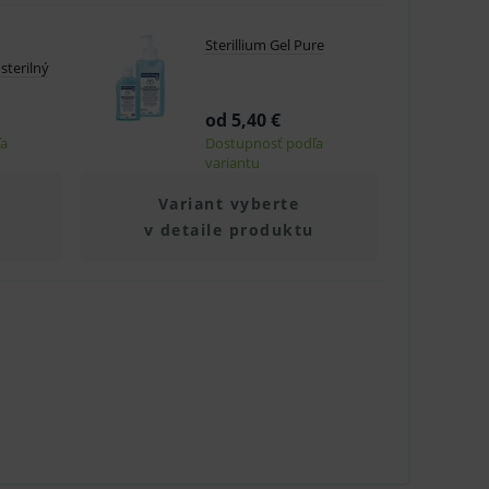
Sterillium Gel Pure
.
sterilný
nných relací uživatelů
od 5,40 €
.
ľa
Dostupnosť podľa
variantu
.
Variant vyberte
ů.
v detaile produktu
.
om k zapamatování
e nutné, aby banner cookie
hodné reklamy.
e analytics.