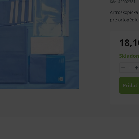
Kód:
42002381
Artroskopická
pre ortopédiu
18,1
Skladom
Pridať