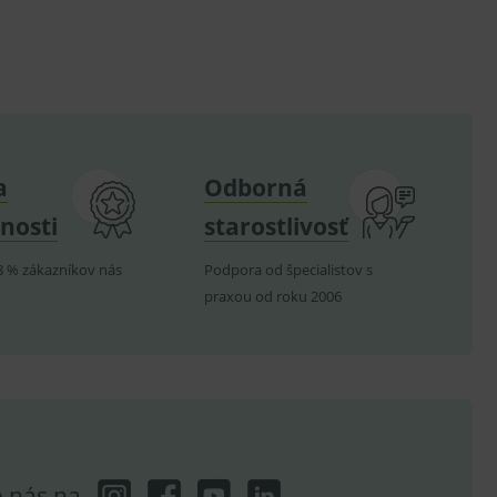
poruje cookies a
e analytics.
hodné reklamy.
e analytics.
telských předvoleb pro
těvník webu používá
dování zobrazení
ení vhodné reklamy.
a
Odborná
e analytics.
nosti
starostlivosť
8 % zákazníkov nás
Podpora od špecialistov s
praxou od roku 2006
e nás na