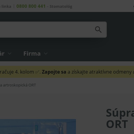
0800 800 441
 linka
–
Stomatológ
ár
Firma
ačuje 4. kolom ✅.
Zapojte sa
a získajte atraktívne odmeny
a artroskopická ORT
Súpr
ORT