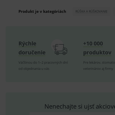
test_cookie
G
_ga
.d
Goo
.me
Produkt je v kategóriách
RÚŠKA A RÚŠKOVANIE
IDE
G
_gid
.d
Goo
.me
VISITOR_INFO1_LIVE
G
YSC
.
Goo
.yo
sid
.se
Rýchle
+10 000
_ga_GXRFBLV37P
.me
doručenie
produktov
Väčšinou do 1–2 pracovných dní
Pre lekárov, stomato
od objednania u vás
veterinárov aj firmy
Nenechajte si ujsť akcio