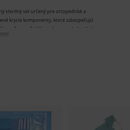
ý sterilný set určený pre ortopedické a
vené krycie komponenty, ktoré zabezpečujú
ho poľa aj priľahlého vybavenia. Jednotlivé
 popis
 ďalších bariérových textílií, ktoré
.
 prípravu operačnej sály.
urýchľuje prípravu operačného poľa
okú bariérovú ochranu
ujú univerzálne využitie pri artroskopii
ý stôl pre plnú bezpečnosť a hygienu
taminácie počas výkonu