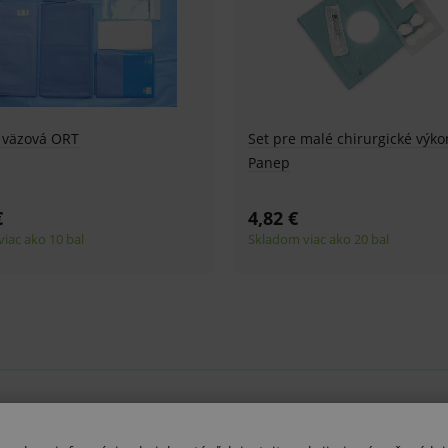
– 1 ks
Vyšetrovacie rukavice
Chirurgické ruka
Maxsafe nitril,
Comfort, sterilné