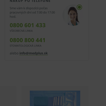
NÁKUP PO TELEFÓNE
Sme vám k dispozícii počas
pracovných dní od 7.00 do 17.00
hod.
0800 601 433
VŠEOBECNÁ LINKA
0800 800 441
STOMATOLOGICKÁ LINKA
alebo
info@medplus.sk