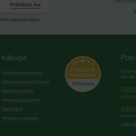
Prihláste ma
aním osobných údajov
 nákupe
Potr
Sme vám
Obchodné podmienky
dní od 
Ochrana osobných údajov
080
Doprava a platba
VŠEOBEC
Prekurzory výbušnín
080
Reklamácia
STOMATO
Výrobcovia a značky
alebo
i