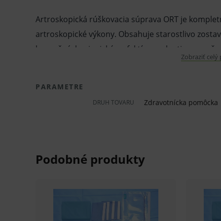
Artroskopická rúškovacia súprava ORT je kompletn
artroskopické výkony. Obsahuje starostlivo zosta
bezpečné, hygienické a efektívne zakrytie operačné
Zobraziť celý
položky sú vyrobené z kvalitných materiálov SMMS a
poskytujú spoľahlivú ochranu pred kontamináciou
PARAMETRE
Set je pripravený na okamžité použitie a urýchľuje
Zdravotnícka pomôcka
DRUH TOVARU
Vlastnosti a výhody:
Sterilná a kompletne pripravená súprava 
Kvalitné SMMS materiály zabezpečujú vys
Praktické rozmery jednotlivých krytí umožň
Súčasťou je návlek na kameru aj nástrojov
Spoľahlivé krytie minimalizuje riziko kon