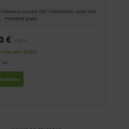
 rúškovacia súprava ORT s kompletnou sadou krytí
.
Podrobný popis
0 €
s DPH
 viac ako 10 bal
bal
 do košíka