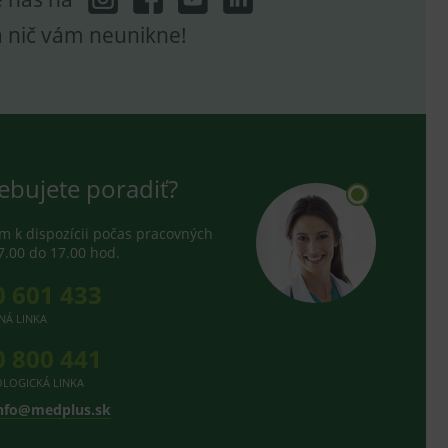
a nič vám neunikne!
ebujete poradiť?
 k dispozícii počas pracovných
7.00 do 17.00 hod.
0 601 433
NÁ LINKA
0 800 441
LOGICKÁ LINKA
nfo@medplus.sk