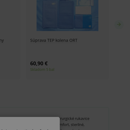
vice
Chirurgické rukavice
,
Comfort, sterilné,