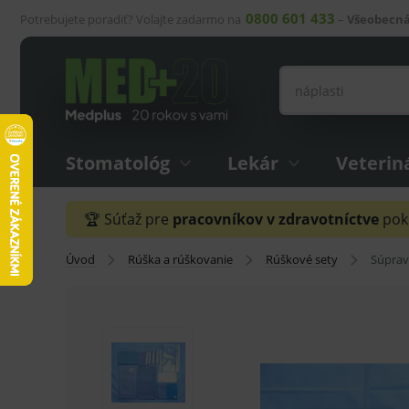
0800 601 433
Potrebujete poradiť? Volajte zadarmo na
–
Všeobecná
Stomatológ
Lekár
Veterin
🏆 Súťaž pre
pracovníkov v zdravotníctve
pokr
Úvod
Rúška a rúškovanie
Rúškové sety
Súprav