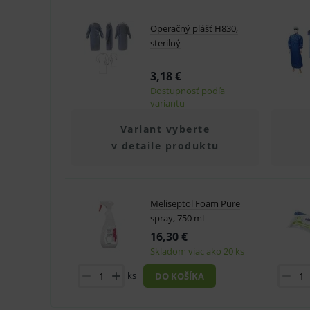
byť spojené s rizikami.
P
Název
Operačný plášť H830,
_sp_id.ef32
V prípade porušenia zapečateného obalu tohto to
sterilný
PHPSESSID
hygienických dôvodov možné odstúpiť od kúpnej z
3,18 €
_sp_ses.ef32
Dostupnosť podľa
variantu
ssupp.vid
Variant vyberte
lastVisitedProducts
v detaile produktu
ssupp.visits
CookieScriptConsent
C
Meliseptol Foam Pure
spray, 750 ml
16,30 €
P
Skladom viac ako 20 ks
Název
Pro
D
Název
Do
ks
DO KOŠÍKA
_gcl_au
G
.
_gat_UA-
.me
193359858-4